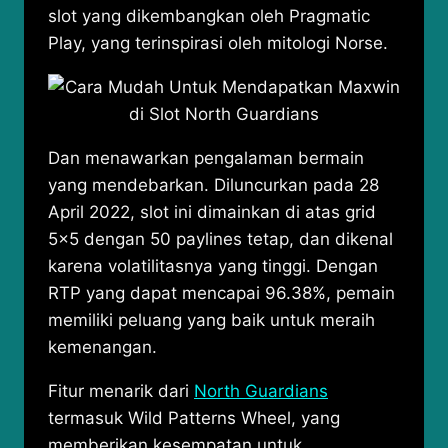
slot yang dikembangkan oleh Pragmatic
Play, yang terinspirasi oleh mitologi Norse.
Dan menawarkan pengalaman bermain
yang mendebarkan. Diluncurkan pada 28
April 2022, slot ini dimainkan di atas grid
5×5 dengan 50 paylines tetap, dan dikenal
karena volatilitasnya yang tinggi. Dengan
RTP yang dapat mencapai 96.38%, pemain
memiliki peluang yang baik untuk meraih
kemenangan.
Fitur menarik dari
North Guardians
termasuk Wild Patterns Wheel, yang
memberikan kesempatan untuk