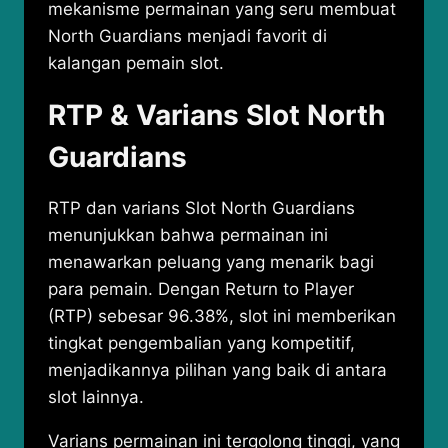
mekanisme permainan yang seru membuat
North Guardians menjadi favorit di
kalangan pemain slot.
RTP & Varians Slot North
Guardians
RTP dan varians Slot North Guardians
menunjukkan bahwa permainan ini
menawarkan peluang yang menarik bagi
para pemain. Dengan Return to Player
(RTP) sebesar 96.38%, slot ini memberikan
tingkat pengembalian yang kompetitif,
menjadikannya pilihan yang baik di antara
slot lainnya.
Varians permainan ini tergolong tinggi, yang