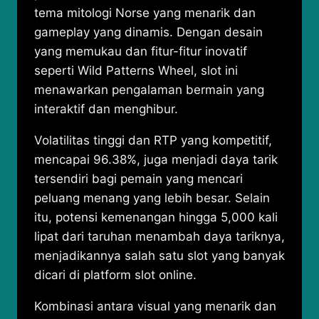
tema mitologi Norse yang menarik dan
gameplay yang dinamis. Dengan desain
yang memukau dan fitur-fitur inovatif
seperti Wild Patterns Wheel, slot ini
menawarkan pengalaman bermain yang
interaktif dan menghibur.
Volatilitas tinggi dan RTP yang kompetitif,
mencapai 96.38%, juga menjadi daya tarik
tersendiri bagi pemain yang mencari
peluang menang yang lebih besar. Selain
itu, potensi kemenangan hingga 5,000 kali
lipat dari taruhan menambah daya tariknya,
menjadikannya salah satu slot yang banyak
dicari di platform slot online.
Kombinasi antara visual yang menarik dan