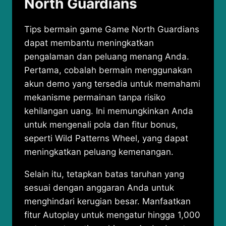
North Guardians
Tips bermain game Game North Guardians
dapat membantu meningkatkan
pengalaman dan peluang menang Anda.
Pertama, cobalah bermain menggunakan
akun demo yang tersedia untuk memahami
mekanisme permainan tanpa risiko
kehilangan uang. Ini memungkinkan Anda
untuk mengenali pola dan fitur bonus,
seperti Wild Patterns Wheel, yang dapat
meningkatkan peluang kemenangan.
Selain itu, tetapkan batas taruhan yang
sesuai dengan anggaran Anda untuk
menghindari kerugian besar. Manfaatkan
fitur Autoplay untuk mengatur hingga 1,000