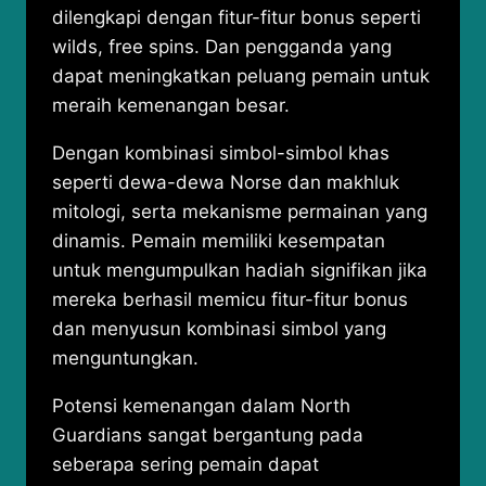
dilengkapi dengan fitur-fitur bonus seperti
wilds, free spins. Dan pengganda yang
dapat meningkatkan peluang pemain untuk
meraih kemenangan besar.
Dengan kombinasi simbol-simbol khas
seperti dewa-dewa Norse dan makhluk
mitologi, serta mekanisme permainan yang
dinamis. Pemain memiliki kesempatan
untuk mengumpulkan hadiah signifikan jika
mereka berhasil memicu fitur-fitur bonus
dan menyusun kombinasi simbol yang
menguntungkan.
Potensi kemenangan dalam North
Guardians sangat bergantung pada
seberapa sering pemain dapat