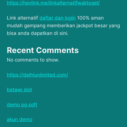
https://heylink.me/linkalternatifwaktogel/
Link alternatif
daftar dan login
100% aman
mudah gampang memberikan jackpot besar yang
bisa anda dapatkan di sini.
Recent Comments
No comments to show.
https://delhiunlimited.com/
betawi slot
demo pg soft
akun demo