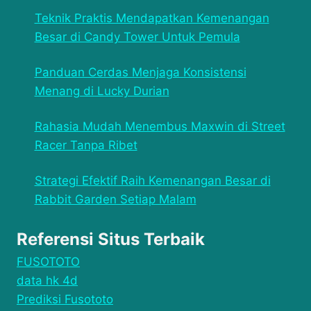
Teknik Praktis Mendapatkan Kemenangan
Besar di Candy Tower Untuk Pemula
Panduan Cerdas Menjaga Konsistensi
Menang di Lucky Durian
Rahasia Mudah Menembus Maxwin di Street
Racer Tanpa Ribet
Strategi Efektif Raih Kemenangan Besar di
Rabbit Garden Setiap Malam
Referensi Situs Terbaik
FUSOTOTO
data hk 4d
Prediksi Fusototo