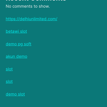
No comments to show.
https://delhiunlimited.com/
betawi slot
demo pg soft
akun demo
slot
slot
demo slot