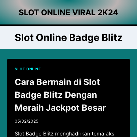
Skip
SLOT ONLINE VIRAL 2K24
to
content
Slot Online Badge Blitz
SLOT ONLINE
Cara Bermain di Slot
Badge Blitz Dengan
Meraih Jackpot Besar
05/02/2025
Slot Badge Blitz menghadirkan tema aksi