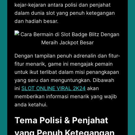
kejar-kejaran antara polisi dan penjahat
dalam dunia slot yang penuh ketegangan
dan hadiah besar.
Dengan tampilan penuh adrenalin dan fitur-
fitur menarik, game ini mengajak pemain
untuk ikut terlibat dalam misi penangkapan
yang seru dan menguntungkan. Dibawah
ini
SLOT ONLINE VIRAL 2K24
akan
memberikan informasi menarik yang wajib
anda ketahui.
Tema Polisi & Penjahat
yang Penuh Ketegangan