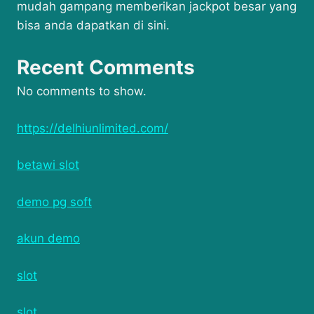
mudah gampang memberikan jackpot besar yang
bisa anda dapatkan di sini.
Recent Comments
No comments to show.
https://delhiunlimited.com/
betawi slot
demo pg soft
akun demo
slot
slot