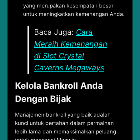
yang merupakan kesempatan besar
untuk meningkatkan kemenangan Anda.
Baca Juga:
Cara
Meraih Kemenangan
di Slot Crystal
Caverns Megaways
Kelola Bankroll Anda
Dengan Bijak
Manajemen bankroll yang baik adalah
kunci untuk bertahan dalam permainan
lebih lama dan memaksimalkan peluang