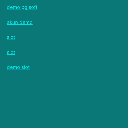
demo pg soft
akun demo
slot
slot
demo slot
© 2026
SLOT ONLINE VIRAL 2K24