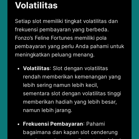
Volatilitas
Setiap slot memiliki tingkat volatilitas dan
frekuensi pembayaran yang berbeda.
Fonzo’s Feline Fortunes memiliki pola
pembayaran yang perlu Anda pahami untuk
meningkatkan peluang menang.
Volatilitas
: Slot dengan volatilitas
rendah memberikan kemenangan yang
lebih sering namun lebih kecil,
sementara slot dengan volatilitas tinggi
memberikan hadiah yang lebih besar,
namun lebih jarang.
Frekuensi Pembayaran
: Pahami
bagaimana dan kapan slot cenderung