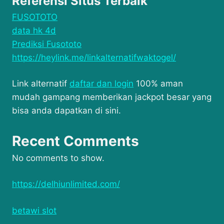
Referensi Situs Terbaik
FUSOTOTO
data hk 4d
Prediksi Fusototo
https://heylink.me/linkalternatifwaktogel/
Link alternatif
daftar dan login
100% aman
mudah gampang memberikan jackpot besar yang
bisa anda dapatkan di sini.
Recent Comments
No comments to show.
https://delhiunlimited.com/
betawi slot