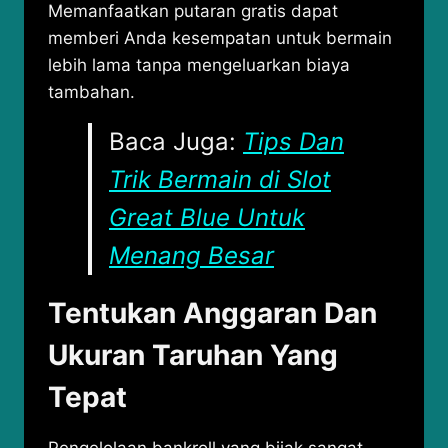
Memanfaatkan putaran gratis dapat
memberi Anda kesempatan untuk bermain
lebih lama tanpa mengeluarkan biaya
tambahan.
Baca Juga:
Tips Dan
Trik Bermain di Slot
Great Blue Untuk
Menang Besar
Tentukan Anggaran Dan
Ukuran Taruhan Yang
Tepat