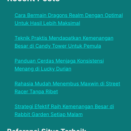
Cara Bermain Dragons Realm Dengan Optimal
Untuk Hasil Lebih Maksimal
Teknik Praktis Mendapatkan Kemenangan
Besar di Candy Tower Untuk Pemula
Panduan Cerdas Menjaga Konsistensi
Menang di Lucky Durian
Rahasia Mudah Menembus Maxwin di Street
Racer Tanpa Ribet
Strategi Efektif Raih Kemenangan Besar di
Rabbit Garden Setiap Malam