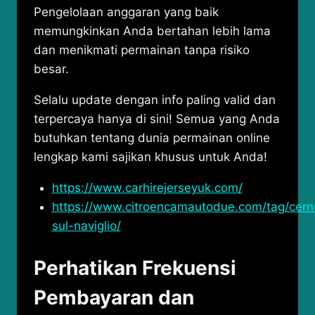
Pengelolaan anggaran yang baik
memungkinkan Anda bertahan lebih lama
dan menikmati permainan tanpa risiko
besar.
Selalu update dengan info paling valid dan
terpercaya hanya di sini! Semua yang Anda
butuhkan tentang dunia permainan online
lengkap kami sajikan khusus untuk Anda!
https://www.carhirejerseyuk.com/
https://www.citroencamautodue.com/tag/cern
sul-naviglio/
Perhatikan Frekuensi
Pembayaran dan