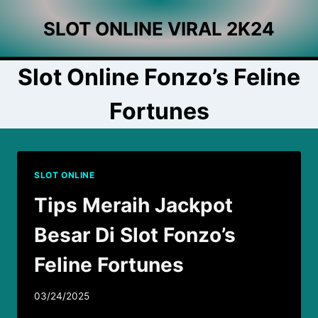
Skip
SLOT ONLINE VIRAL 2K24
to
content
Slot Online Fonzo’s Feline
Fortunes
SLOT ONLINE
Tips Meraih Jackpot
Besar Di Slot Fonzo’s
Feline Fortunes
03/24/2025