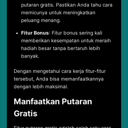
putaran gratis. Pastikan Anda tahu cara
memicunya untuk meningkatkan
peluang menang.
Fitur Bonus
: Fitur bonus sering kali
memberikan kesempatan untuk meraih
hadiah besar tanpa bertaruh lebih
banyak.
Dengan mengetahui cara kerja fitur-fitur
tersebut, Anda bisa memanfaatkannya
dengan lebih maksimal.
Manfaatkan Putaran
Gratis
Fitur putaran gratis adalah salah satu cara