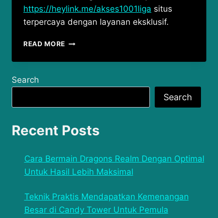
https://heylink.me/akses1001liga
situs
terpercaya dengan layanan eksklusif.
CARA
READ MORE
MUDAH
MENDAPATKAN
JACKPOT
Search
BESAR
DI
Search
SLOT
LUCKY
FORTUNE
Recent Posts
DOOR
Cara Bermain Dragons Realm Dengan Optimal
Untuk Hasil Lebih Maksimal
Teknik Praktis Mendapatkan Kemenangan
Besar di Candy Tower Untuk Pemula