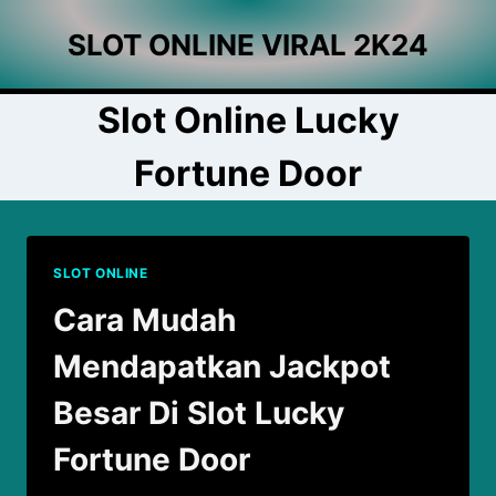
Skip
SLOT ONLINE VIRAL 2K24
to
content
Slot Online Lucky
Fortune Door
SLOT ONLINE
Cara Mudah
Mendapatkan Jackpot
Besar Di Slot Lucky
Fortune Door