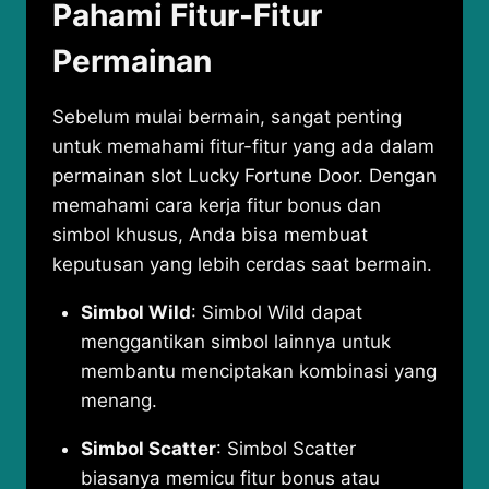
Pahami Fitur-Fitur
Permainan
Sebelum mulai bermain, sangat penting
untuk memahami fitur-fitur yang ada dalam
permainan slot Lucky Fortune Door. Dengan
memahami cara kerja fitur bonus dan
simbol khusus, Anda bisa membuat
keputusan yang lebih cerdas saat bermain.
Simbol Wild
: Simbol Wild dapat
menggantikan simbol lainnya untuk
membantu menciptakan kombinasi yang
menang.
Simbol Scatter
: Simbol Scatter
biasanya memicu fitur bonus atau