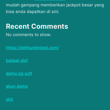
mudah gampang memberikan jackpot besar yang
bisa anda dapatkan di sini.
Recent Comments
No comments to show.
https://delhiunlimited.com/
betawi slot
demo pg soft
akun demo
slot