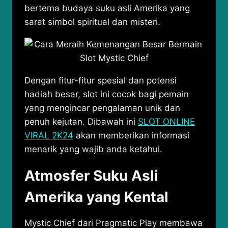
bertema budaya suku asli Amerika yang
sarat simbol spiritual dan misteri.
Dengan fitur-fitur spesial dan potensi
hadiah besar, slot ini cocok bagi pemain
yang mengincar pengalaman unik dan
penuh kejutan. Dibawah ini
SLOT ONLINE
VIRAL 2K24
akan memberikan informasi
menarik yang wajib anda ketahui.
Atmosfer Suku Asli
Amerika yang Kental
Mystic Chief dari Pragmatic Play membawa