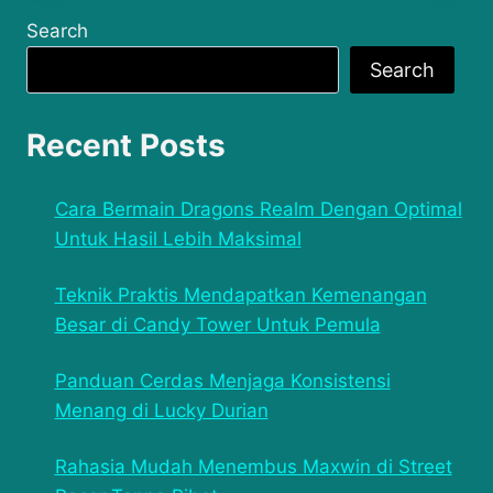
BESAR
Search
BERMAIN
SLOT
Search
MYSTIC
CHIEF
Recent Posts
Cara Bermain Dragons Realm Dengan Optimal
Untuk Hasil Lebih Maksimal
Teknik Praktis Mendapatkan Kemenangan
Besar di Candy Tower Untuk Pemula
Panduan Cerdas Menjaga Konsistensi
Menang di Lucky Durian
Rahasia Mudah Menembus Maxwin di Street