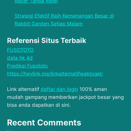
Racer Tanpa Ribet
Strategi Efektif Raih Kemenangan Besar di
Rabbit Garden Setiap Malam
Referensi Situs Terbaik
FUSOTOTO
data hk 4d
Prediksi Fusototo
https://heylink.me/linkalternatifwaktogel/
Link alternatif
daftar dan login
100% aman
mudah gampang memberikan jackpot besar yang
bisa anda dapatkan di sini.
Recent Comments