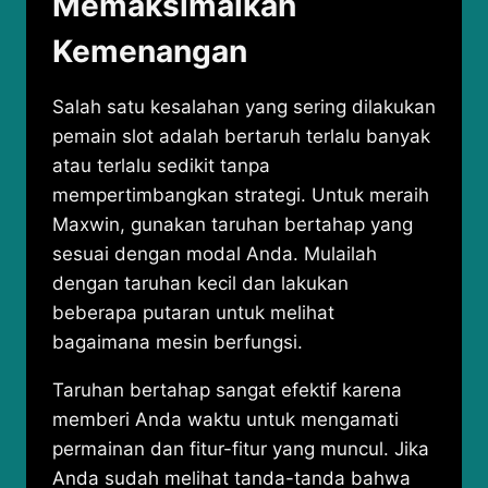
Memaksimalkan
Kemenangan
Salah satu kesalahan yang sering dilakukan
pemain slot adalah bertaruh terlalu banyak
atau terlalu sedikit tanpa
mempertimbangkan strategi. Untuk meraih
Maxwin, gunakan taruhan bertahap yang
sesuai dengan modal Anda. Mulailah
dengan taruhan kecil dan lakukan
beberapa putaran untuk melihat
bagaimana mesin berfungsi.
Taruhan bertahap sangat efektif karena
memberi Anda waktu untuk mengamati
permainan dan fitur-fitur yang muncul. Jika
Anda sudah melihat tanda-tanda bahwa