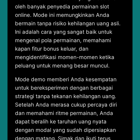
oleh banyak penyedia permainan slot
online. Mode ini memungkinkan Anda
bermain tanpa risiko kehilangan uang asli.
Ini adalah cara yang sangat baik untuk
mengenal pola permainan, memahami
kapan fitur bonus keluar, dan
mengidentifikasi momen-momen ketika
peluang untuk menang besar muncul.
Mode demo memberi Anda kesempatan
untuk bereksperimen dengan berbagai
strategi tanpa tekanan kehilangan uang.
Setelah Anda merasa cukup percaya diri
dan memahami ritme permainan, Anda
dapat beralih ke taruhan uang nyata
dengan modal yang sudah dipersiapkan
dengan matang. Simak dan ikuti terus