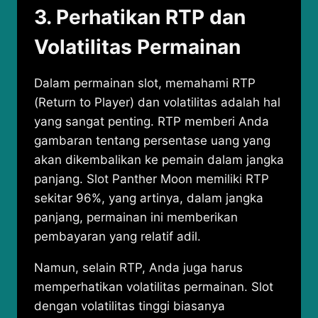
3. Perhatikan RTP dan
Volatilitas Permainan
Dalam permainan slot, memahami RTP
(Return to Player) dan volatilitas adalah hal
yang sangat penting. RTP memberi Anda
gambaran tentang persentase uang yang
akan dikembalikan ke pemain dalam jangka
panjang. Slot Panther Moon memiliki RTP
sekitar 96%, yang artinya, dalam jangka
panjang, permainan ini memberikan
pembayaran yang relatif adil.
Namun, selain RTP, Anda juga harus
memperhatikan volatilitas permainan. Slot
dengan volatilitas tinggi biasanya