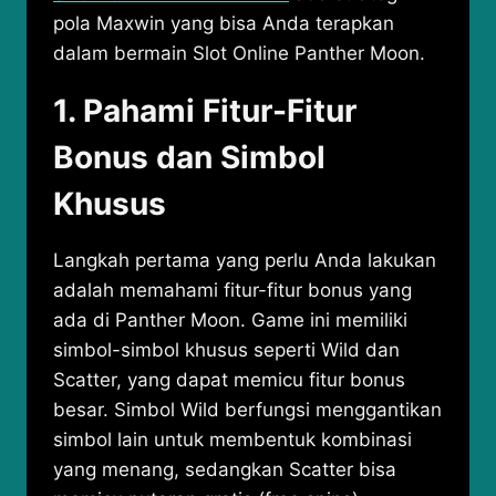
pola Maxwin yang bisa Anda terapkan
dalam bermain Slot Online Panther Moon.
1. Pahami Fitur-Fitur
Bonus dan Simbol
Khusus
Langkah pertama yang perlu Anda lakukan
adalah memahami fitur-fitur bonus yang
ada di Panther Moon. Game ini memiliki
simbol-simbol khusus seperti Wild dan
Scatter, yang dapat memicu fitur bonus
besar. Simbol Wild berfungsi menggantikan
simbol lain untuk membentuk kombinasi
yang menang, sedangkan Scatter bisa