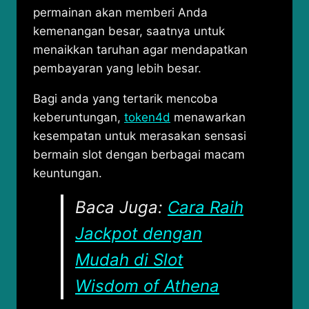
permainan akan memberi Anda
kemenangan besar, saatnya untuk
menaikkan taruhan agar mendapatkan
pembayaran yang lebih besar.
Bagi anda yang tertarik mencoba
keberuntungan,
token4d
menawarkan
kesempatan untuk merasakan sensasi
bermain slot dengan berbagai macam
keuntungan.
Baca Juga:
Cara Raih
Jackpot dengan
Mudah di Slot
Wisdom of Athena