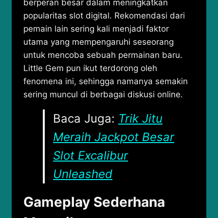
berperan besar dalam meningkatkan
popularitas slot digital. Rekomendasi dari
pemain lain sering kali menjadi faktor
utama yang mempengaruhi seseorang
untuk mencoba sebuah permainan baru.
Little Gem pun ikut terdorong oleh
fenomena ini, sehingga namanya semakin
sering muncul di berbagai diskusi online.
Baca Juga:
Trik Jitu
Meraih Jackpot Besar
Slot Excalibur
Unleashed
Gameplay Sederhana