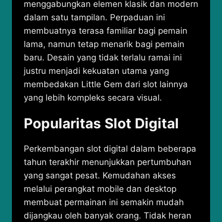
menggabungkan elemen klasik dan modern
dalam satu tampilan. Perpaduan ini
membuatnya terasa familiar bagi pemain
lama, namun tetap menarik bagi pemain
baru. Desain yang tidak terlalu ramai ini
justru menjadi kekuatan utama yang
membedakan Little Gem dari slot lainnya
yang lebih kompleks secara visual.
Popularitas Slot Digital
Perkembangan slot digital dalam beberapa
tahun terakhir menunjukkan pertumbuhan
yang sangat pesat. Kemudahan akses
melalui perangkat mobile dan desktop
membuat permainan ini semakin mudah
dijangkau oleh banyak orang. Tidak heran