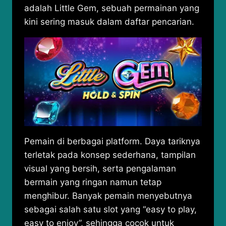
adalah Little Gem, sebuah permainan yang
kini sering masuk dalam daftar pencarian.
Pemain di berbagai platform. Daya tariknya
terletak pada konsep sederhana, tampilan
visual yang bersih, serta pengalaman
bermain yang ringan namun tetap
menghibur. Banyak pemain menyebutnya
sebagai salah satu slot yang “easy to play,
easy to enjoy”, sehingga cocok untuk