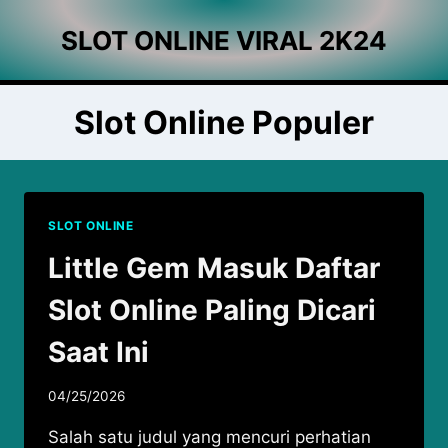
Skip
SLOT ONLINE VIRAL 2K24
to
content
Slot Online Populer
SLOT ONLINE
Little Gem Masuk Daftar
Slot Online Paling Dicari
Saat Ini
04/25/2026
Salah satu judul yang mencuri perhatian