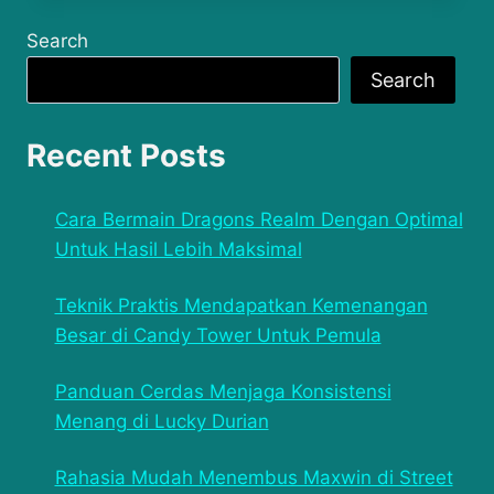
MASUK
DAFTAR
Search
SLOT
ONLINE
Search
PALING
DICARI
SAAT
Recent Posts
INI
Cara Bermain Dragons Realm Dengan Optimal
Untuk Hasil Lebih Maksimal
Teknik Praktis Mendapatkan Kemenangan
Besar di Candy Tower Untuk Pemula
Panduan Cerdas Menjaga Konsistensi
Menang di Lucky Durian
Rahasia Mudah Menembus Maxwin di Street