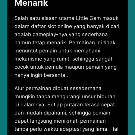
Menarik
Salah satu alasan utama Little Gem masuk
dalam daftar slot online yang banyak dicari
adalah gameplay-nya yang sederhana
namun tetap menarik. Permainan ini tidak
menuntut pemain untuk memahami
mekanisme yang rumit, sehingga sangat
cocok untuk pemula maupun pemain yang
hanya ingin bersantai.
Alur permainan dibuat sesederhana
mungkin tanpa mengurangi unsur hiburan
di dalamnya. Setiap putaran terasa cepat
dan mudah dipahami, sehingga pemain
dapat langsung menikmati permainan
tanpa perlu waktu adaptasi yang lama. Hal