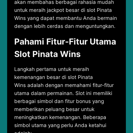
akan membahas berbagai rahasia mudah
untuk meraih jackpot besar di slot Pinata
Wins yang dapat membantu Anda bermain
dengan lebih cerdas dan menguntungkan.
Pahami Fitur-Fitur Utama
Slot Pinata Wins
Langkah pertama untuk meraih
kemenangan besar di slot Pinata
Wins adalah dengan memahami fitur-fitur
utama dalam permainan. Slot ini memiliki
berbagai simbol dan fitur bonus yang
memberikan peluang besar untuk
meningkatkan kemenangan. Beberapa
simbol utama yang perlu Anda ketahui