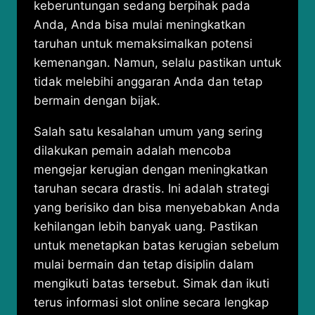
keberuntungan sedang berpihak pada
Anda, Anda bisa mulai meningkatkan
taruhan untuk memaksimalkan potensi
kemenangan. Namun, selalu pastikan untuk
tidak melebihi anggaran Anda dan tetap
bermain dengan bijak.
Salah satu kesalahan umum yang sering
dilakukan pemain adalah mencoba
mengejar kerugian dengan meningkatkan
taruhan secara drastis. Ini adalah strategi
yang berisiko dan bisa menyebabkan Anda
kehilangan lebih banyak uang. Pastikan
untuk menetapkan batas kerugian sebelum
mulai bermain dan tetap disiplin dalam
mengikuti batas tersebut.
Simak dan ikuti
terus informasi slot online secara lengkap