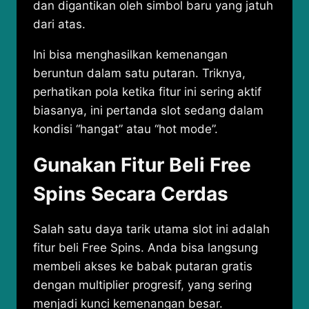
dan digantikan oleh simbol baru yang jatuh
dari atas.
Ini bisa menghasilkan kemenangan
beruntun dalam satu putaran. Triknya,
perhatikan pola ketika fitur ini sering aktif
biasanya, ini pertanda slot sedang dalam
kondisi “hangat” atau “hot mode”.
Gunakan Fitur Beli Free
Spins Secara Cerdas
Salah satu daya tarik utama slot ini adalah
fitur beli Free Spins. Anda bisa langsung
membeli akses ke babak putaran gratis
dengan multiplier progresif, yang sering
menjadi kunci kemenangan besar.