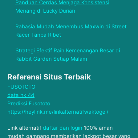
Panduan Cerdas Menjaga Konsistensi
Menang di Lucky Durian
Rahasia Mudah Menembus Maxwin di Street
Racer Tanpa Ribet
Strategi Efektif Raih Kemenangan Besar di
Rabbit Garden Setiap Malam
Referensi Situs Terbaik
FUSOTOTO
data hk 4d
Prediksi Fusototo
https://heylink.me/linkalternatifwaktogel/
Link alternatif
daftar dan login
100% aman
mudah gampang memberikan jackpot besar yang