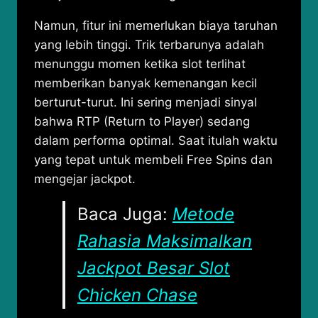
Namun, fitur ini memerlukan biaya taruhan
yang lebih tinggi. Trik terbarunya adalah
menunggu momen ketika slot terlihat
memberikan banyak kemenangan kecil
berturut-turut. Ini sering menjadi sinyal
bahwa RTP (Return to Player) sedang
dalam performa optimal. Saat itulah waktu
yang tepat untuk membeli Free Spins dan
mengejar jackpot.
Baca Juga:
Metode
Rahasia Maksimalkan
Jackpot Besar Slot
Chicken Chase