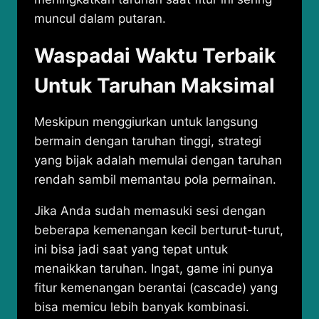
muncul dalam putaran.
Waspadai Waktu Terbaik
Untuk Taruhan Maksimal
Meskipun menggiurkan untuk langsung
bermain dengan taruhan tinggi, strategi
yang bijak adalah memulai dengan taruhan
rendah sambil memantau pola permainan.
Jika Anda sudah memasuki sesi dengan
beberapa kemenangan kecil berturut-turut,
ini bisa jadi saat yang tepat untuk
menaikkan taruhan. Ingat, game ini punya
fitur kemenangan berantai (cascade) yang
bisa memicu lebih banyak kombinasi.