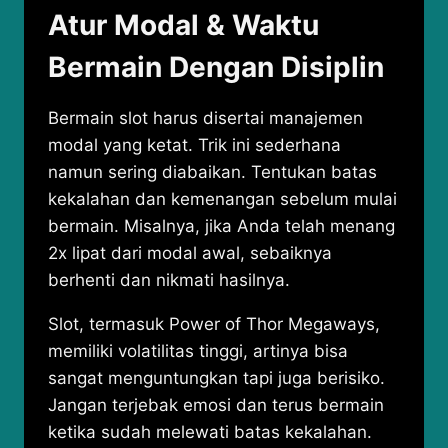
Atur Modal & Waktu
Bermain Dengan Disiplin
Bermain slot harus disertai manajemen
modal yang ketat. Trik ini sederhana
namun sering diabaikan. Tentukan batas
kekalahan dan kemenangan sebelum mulai
bermain. Misalnya, jika Anda telah menang
2x lipat dari modal awal, sebaiknya
berhenti dan nikmati hasilnya.
Slot, termasuk Power of Thor Megaways,
memiliki volatilitas tinggi, artinya bisa
sangat menguntungkan tapi juga berisiko.
Jangan terjebak emosi dan terus bermain
ketika sudah melewati batas kekalahan.