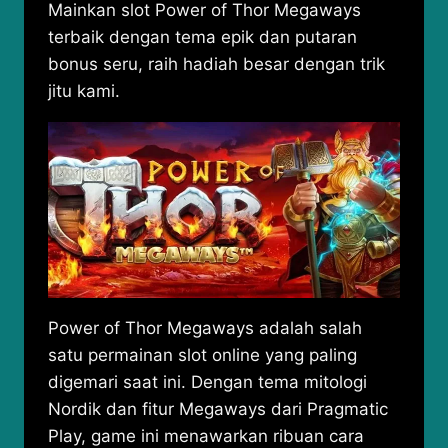
Mainkan slot Power of Thor Megaways
terbaik dengan tema epik dan putaran
bonus seru, raih hadiah besar dengan trik
jitu kami.
Power of Thor Megaways adalah salah
satu permainan slot online yang paling
digemari saat ini. Dengan tema mitologi
Nordik dan fitur Megaways dari Pragmatic
Play, game ini menawarkan ribuan cara