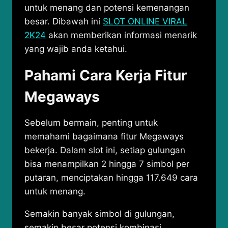
untuk menang dan potensi kemenangan
besar. Dibawah ini
SLOT ONLINE VIRAL
2K24
akan memberikan informasi menarik
yang wajib anda ketahui.
Pahami Cara Kerja Fitur
Megaways
Sebelum bermain, penting untuk
memahami bagaimana fitur Megaways
bekerja. Dalam slot ini, setiap gulungan
bisa menampilkan 2 hingga 7 simbol per
putaran, menciptakan hingga 117.649 cara
untuk menang.
Semakin banyak simbol di gulungan,
semakin besar potensi kombinasi