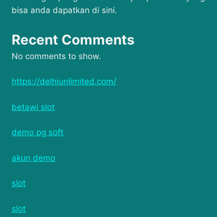
bisa anda dapatkan di sini.
Recent Comments
No comments to show.
https://delhiunlimited.com/
betawi slot
demo pg soft
akun demo
slot
slot