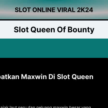
SLOT ONLINE VIRAL 2K24
Slot Queen Of Bounty
patkan Maxwin Di Slot Queen
ajak laut seru dan peluang maxwin besar yang