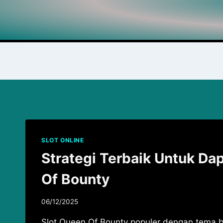
Skip
to
content
SLOT ONLINE
Strategi Terbaik Untuk Da
Of Bounty
06/12/2025
Slot Queen Of Bounty populer dengan tema b