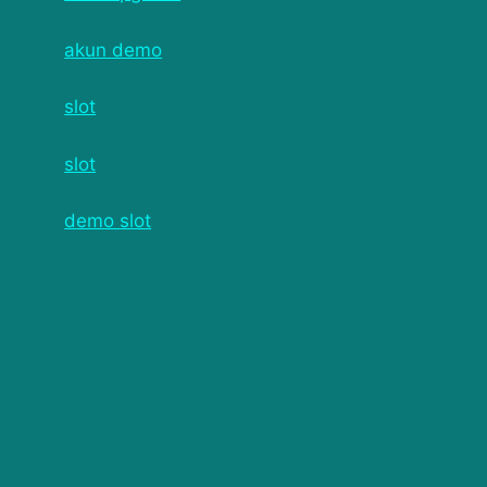
akun demo
slot
slot
demo slot