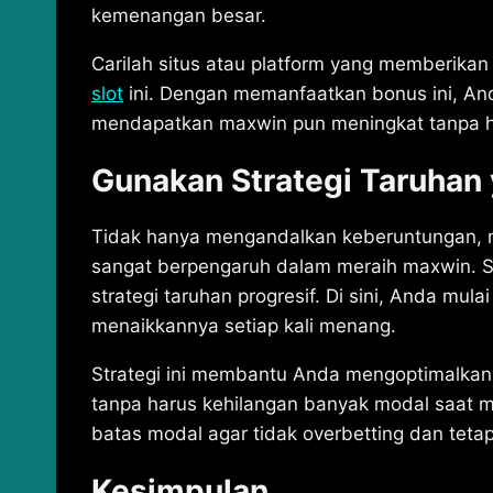
kemenangan besar.
Carilah situs atau platform yang memberikan
slot
ini. Dengan memanfaatkan bonus ini, And
mendapatkan maxwin pun meningkat tanpa h
Gunakan Strategi Taruhan
Tidak hanya mengandalkan keberuntungan, m
sangat berpengaruh dalam meraih maxwin. Sa
strategi taruhan progresif. Di sini, Anda mu
menaikkannya setiap kali menang.
Strategi ini membantu Anda mengoptimalkan
tanpa harus kehilangan banyak modal saat m
batas modal agar tidak overbetting dan tetap
Kesimpulan