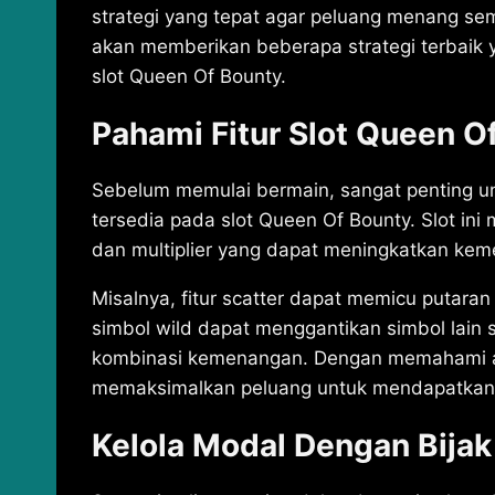
strategi yang tepat agar peluang menang sem
akan memberikan beberapa strategi terbaik
slot Queen Of Bounty.
Pahami Fitur Slot Queen O
Sebelum memulai bermain, sangat penting u
tersedia pada slot Queen Of Bounty. Slot ini mem
dan multiplier yang dapat meningkatkan kem
Misalnya, fitur scatter dapat memicu putar
simbol wild dapat menggantikan simbol la
kombinasi kemenangan. Dengan memahami atu
memaksimalkan peluang untuk mendapatkan
Kelola Modal Dengan Bijak