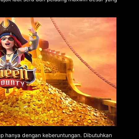
up hanya dengan keberuntungan. Dibutuhkan