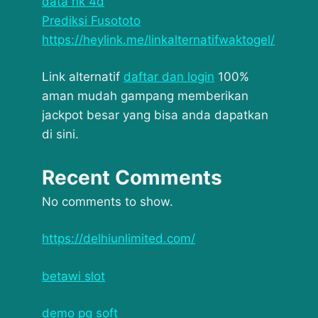
data hk 4d
Prediksi Fusototo
https://heylink.me/linkalternatifwaktogel/
Link alternatif
daftar dan login
100%
aman mudah gampang memberikan
jackpot besar yang bisa anda dapatkan
di sini.
Recent Comments
No comments to show.
https://delhiunlimited.com/
betawi slot
demo pg soft