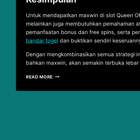
Untuk mendapatkan maxwin di slot Queen Of
melainkan juga membutuhkan pemahaman atu
pemanfaatan bonus dan free spins, serta pen
bandar togel
dan buktikan sendiri keseruann
Dengan mengkombinasikan semua strategi in
bahkan maxwin, akan semakin terbuka lebar
STRATEGI
READ MORE
TERBAIK
UNTUK
DAPATKAN
MAXWIN
DI
SLOT
QUEEN
OF
BOUNTY