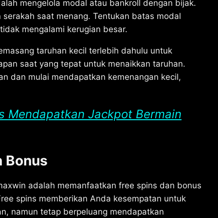
dalah mengelola modal atau bankroll dengan bijak.
n serakah saat menang. Tentukan batas modal
 tidak mengalami kerugian besar.
emasang taruhan kecil terlebih dahulu untuk
pan saat yang tepat untuk menaikkan taruhan.
an dan mulai mendapatkan kemenangan kecil,
as Mendapatkan Jackpot Bermain
n Bonus
maxwin adalah memanfaatkan free spins dan bonus
 Free spins memberikan Anda kesempatan untuk
n, namun tetap berpeluang mendapatkan