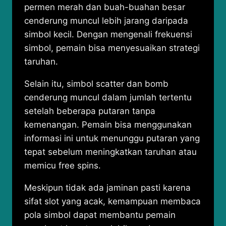
permen merah dan buah-buahan besar
cenderung muncul lebih jarang daripada
simbol kecil. Dengan mengenali frekuensi
simbol, pemain bisa menyesuaikan strategi
taruhan.
Selain itu, simbol scatter dan bomb
cenderung muncul dalam jumlah tertentu
setelah beberapa putaran tanpa
kemenangan. Pemain bisa menggunakan
informasi ini untuk menunggu putaran yang
tepat sebelum meningkatkan taruhan atau
memicu free spins.
Meskipun tidak ada jaminan pasti karena
sifat slot yang acak, kemampuan membaca
pola simbol dapat membantu pemain