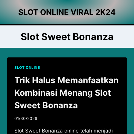
Skip
SLOT ONLINE VIRAL 2K24
to
content
Slot Sweet Bonanza
SLOT ONLINE
Trik Halus Memanfaatkan
Kombinasi Menang Slot
Sweet Bonanza
01/30/2026
Slot Sweet Bonanza online telah menjadi