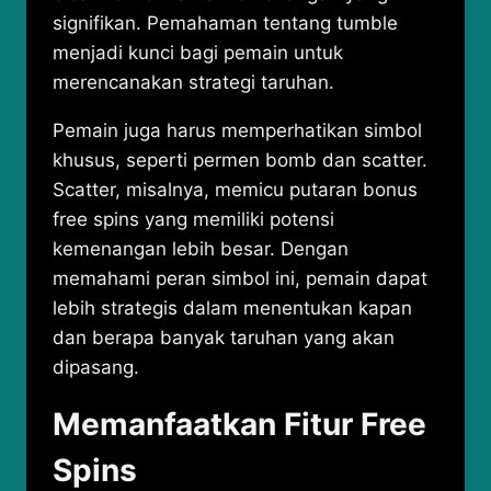
signifikan. Pemahaman tentang tumble
menjadi kunci bagi pemain untuk
merencanakan strategi taruhan.
Pemain juga harus memperhatikan simbol
khusus, seperti permen bomb dan scatter.
Scatter, misalnya, memicu putaran bonus
free spins yang memiliki potensi
kemenangan lebih besar. Dengan
memahami peran simbol ini, pemain dapat
lebih strategis dalam menentukan kapan
dan berapa banyak taruhan yang akan
dipasang.
Memanfaatkan Fitur Free
Spins