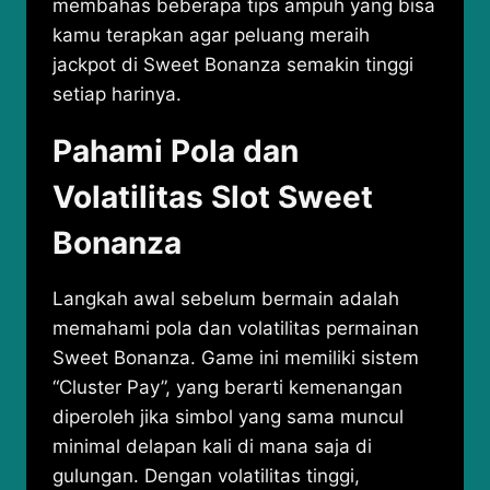
membahas beberapa tips ampuh yang bisa
kamu terapkan agar peluang meraih
jackpot di Sweet Bonanza semakin tinggi
setiap harinya.
Pahami Pola dan
Volatilitas Slot Sweet
Bonanza
Langkah awal sebelum bermain adalah
memahami pola dan volatilitas permainan
Sweet Bonanza. Game ini memiliki sistem
“Cluster Pay”, yang berarti kemenangan
diperoleh jika simbol yang sama muncul
minimal delapan kali di mana saja di
gulungan. Dengan volatilitas tinggi,