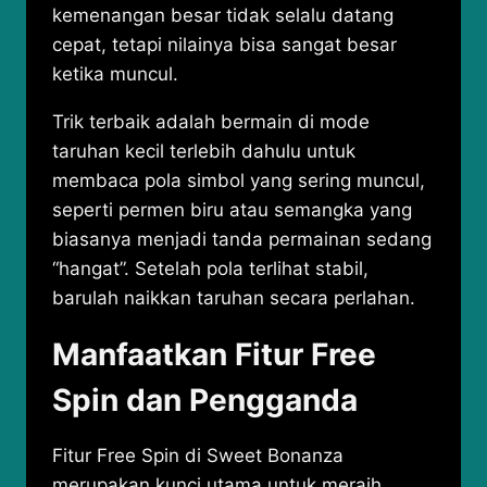
kemenangan besar tidak selalu datang
cepat, tetapi nilainya bisa sangat besar
ketika muncul.
Trik terbaik adalah bermain di mode
taruhan kecil terlebih dahulu untuk
membaca pola simbol yang sering muncul,
seperti permen biru atau semangka yang
biasanya menjadi tanda permainan sedang
“hangat”. Setelah pola terlihat stabil,
barulah naikkan taruhan secara perlahan.
Manfaatkan Fitur Free
Spin dan Pengganda
Fitur Free Spin di Sweet Bonanza
merupakan kunci utama untuk meraih