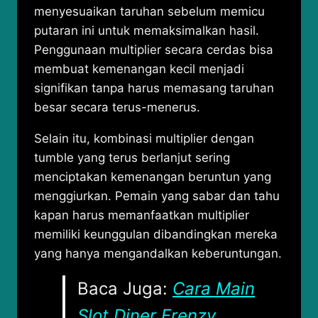
menyesuaikan taruhan sebelum memicu
putaran ini untuk memaksimalkan hasil.
Penggunaan multiplier secara cerdas bisa
membuat kemenangan kecil menjadi
signifikan tanpa harus memasang taruhan
besar secara terus-menerus.
Selain itu, kombinasi multiplier dengan
tumble yang terus berlanjut sering
menciptakan kemenangan beruntun yang
menggiurkan. Pemain yang sabar dan tahu
kapan harus memanfaatkan multiplier
memiliki keunggulan dibandingkan mereka
yang hanya mengandalkan keberuntungan.
Baca Juga:
Cara Main
Slot Diner Frenzy