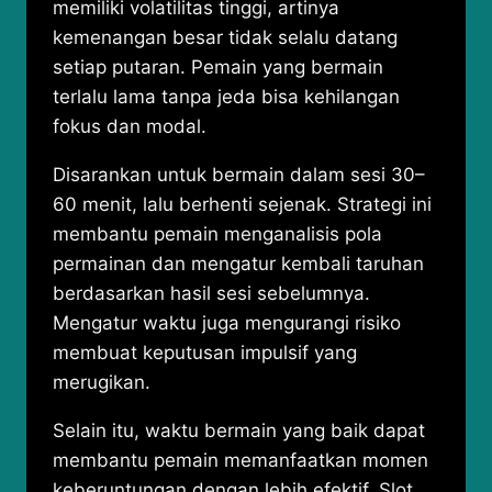
memiliki volatilitas tinggi, artinya
kemenangan besar tidak selalu datang
setiap putaran. Pemain yang bermain
terlalu lama tanpa jeda bisa kehilangan
fokus dan modal.
Disarankan untuk bermain dalam sesi 30–
60 menit, lalu berhenti sejenak. Strategi ini
membantu pemain menganalisis pola
permainan dan mengatur kembali taruhan
berdasarkan hasil sesi sebelumnya.
Mengatur waktu juga mengurangi risiko
membuat keputusan impulsif yang
merugikan.
Selain itu, waktu bermain yang baik dapat
membantu pemain memanfaatkan momen
keberuntungan dengan lebih efektif. Slot