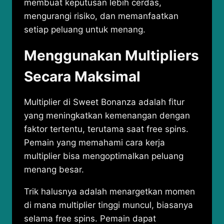
membuat keputusan lebih cerdas,
mengurangi risiko, dan memanfaatkan
setiap peluang untuk menang.
Menggunakan Multipliers
Secara Maksimal
Multiplier di Sweet Bonanza adalah fitur
yang meningkatkan kemenangan dengan
faktor tertentu, terutama saat free spins.
Pemain yang memahami cara kerja
multiplier bisa mengoptimalkan peluang
menang besar.
Trik halusnya adalah menargetkan momen
di mana multiplier tinggi muncul, biasanya
selama free spins. Pemain dapat