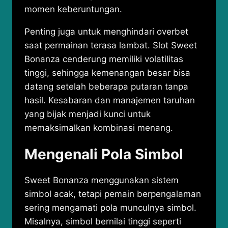
momen keberuntungan.
Penting juga untuk menghindari overbet
saat permainan terasa lambat. Slot Sweet
Bonanza cenderung memiliki volatilitas
tinggi, sehingga kemenangan besar bisa
datang setelah beberapa putaran tanpa
hasil. Kesabaran dan manajemen taruhan
yang bijak menjadi kunci untuk
memaksimalkan kombinasi menang.
Mengenali Pola Simbol
Sweet Bonanza menggunakan sistem
simbol acak, tetapi pemain berpengalaman
sering mengamati pola munculnya simbol.
Misalnya, simbol bernilai tinggi seperti