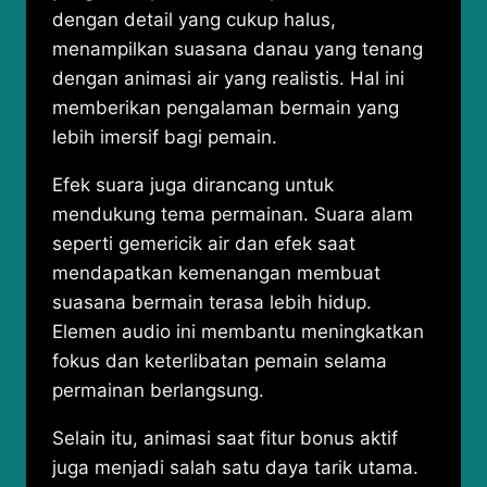
dengan detail yang cukup halus,
menampilkan suasana danau yang tenang
dengan animasi air yang realistis. Hal ini
memberikan pengalaman bermain yang
lebih imersif bagi pemain.
Efek suara juga dirancang untuk
mendukung tema permainan. Suara alam
seperti gemericik air dan efek saat
mendapatkan kemenangan membuat
suasana bermain terasa lebih hidup.
Elemen audio ini membantu meningkatkan
fokus dan keterlibatan pemain selama
permainan berlangsung.
Selain itu, animasi saat fitur bonus aktif
juga menjadi salah satu daya tarik utama.