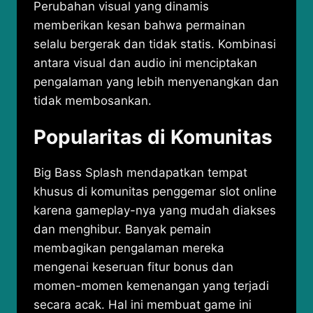
Perubahan visual yang dinamis
memberikan kesan bahwa permainan
selalu bergerak dan tidak statis. Kombinasi
antara visual dan audio ini menciptakan
pengalaman yang lebih menyenangkan dan
tidak membosankan.
Popularitas di Komunitas
Big Bass Splash mendapatkan tempat
khusus di komunitas penggemar slot online
karena gameplay-nya yang mudah diakses
dan menghibur. Banyak pemain
membagikan pengalaman mereka
mengenai keseruan fitur bonus dan
momen-momen kemenangan yang terjadi
secara acak. Hal ini membuat game ini