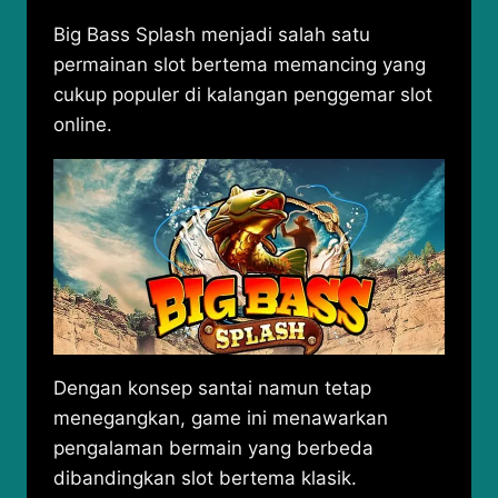
Big Bass Splash menjadi salah satu
permainan slot bertema memancing yang
cukup populer di kalangan penggemar slot
online.
Dengan konsep santai namun tetap
menegangkan, game ini menawarkan
pengalaman bermain yang berbeda
dibandingkan slot bertema klasik.