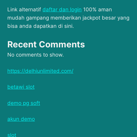
Link alternatif
daftar dan login
100% aman
mudah gampang memberikan jackpot besar yang
bisa anda dapatkan di sini.
Recent Comments
No comments to show.
https://delhiunlimited.com/
betawi slot
demo pg soft
akun demo
slot