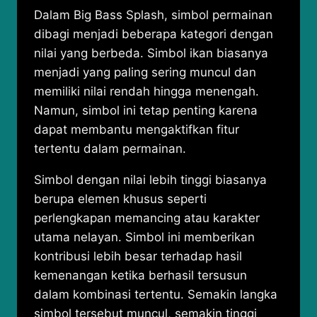
Dalam Big Bass Splash, simbol permainan
dibagi menjadi beberapa kategori dengan
nilai yang berbeda. Simbol ikan biasanya
menjadi yang paling sering muncul dan
memiliki nilai rendah hingga menengah.
Namun, simbol ini tetap penting karena
dapat membantu mengaktifkan fitur
tertentu dalam permainan.
Simbol dengan nilai lebih tinggi biasanya
berupa elemen khusus seperti
perlengkapan memancing atau karakter
utama nelayan. Simbol ini memberikan
kontribusi lebih besar terhadap hasil
kemenangan ketika berhasil tersusun
dalam kombinasi tertentu. Semakin langka
simbol tersebut muncul, semakin tinggi