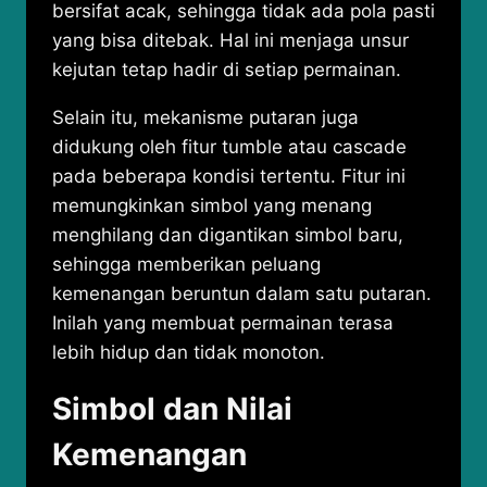
bersifat acak, sehingga tidak ada pola pasti
yang bisa ditebak. Hal ini menjaga unsur
kejutan tetap hadir di setiap permainan.
Selain itu, mekanisme putaran juga
didukung oleh fitur tumble atau cascade
pada beberapa kondisi tertentu. Fitur ini
memungkinkan simbol yang menang
menghilang dan digantikan simbol baru,
sehingga memberikan peluang
kemenangan beruntun dalam satu putaran.
Inilah yang membuat permainan terasa
lebih hidup dan tidak monoton.
Simbol dan Nilai
Kemenangan