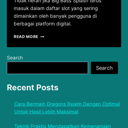
Tidak heran jika Big Bass Splash terus
masuk dalam daftar slot yang sering
dimainkan oleh banyak pengguna di
berbagai platform digital.
BIG
READ MORE
BASS
SPLASH
TERMASUK
Search
SLOT
ONLINE
Search
TERATAS
YANG
RAMAI
Recent Posts
DIMAINKAN
Cara Bermain Dragons Realm Dengan Optimal
Untuk Hasil Lebih Maksimal
Teknik Praktis Mendapatkan Kemenangan