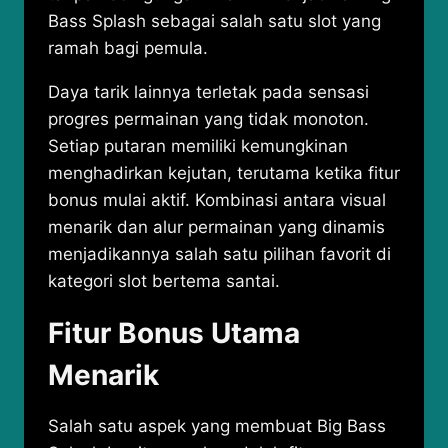
Bass Splash sebagai salah satu slot yang
ramah bagi pemula.
Daya tarik lainnya terletak pada sensasi
progres permainan yang tidak monoton.
Setiap putaran memiliki kemungkinan
menghadirkan kejutan, terutama ketika fitur
bonus mulai aktif. Kombinasi antara visual
menarik dan alur permainan yang dinamis
menjadikannya salah satu pilihan favorit di
kategori slot bertema santai.
Fitur Bonus Utama
Menarik
Salah satu aspek yang membuat Big Bass