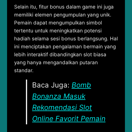
Selain itu, fitur bonus dalam game ini juga
memiliki elemen pengumpulan yang unik.
Pemain dapat mengumpulkan simbol
tertentu untuk meningkatkan potensi
hadiah selama sesi bonus berlangsung. Hal
ini menciptakan pengalaman bermain yang
lebih interaktif dibandingkan slot biasa
yang hanya mengandalkan putaran
standar.
Baca Juga:
Bomb
Bonanza Masuk
Rekomendasi Slot
Online Favorit Pemain