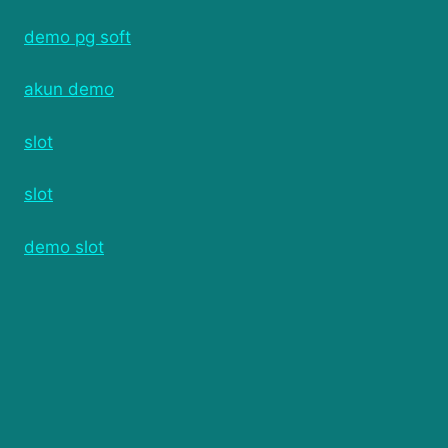
demo pg soft
akun demo
slot
slot
demo slot
© 2026
SLOT ONLINE VIRAL 2K24