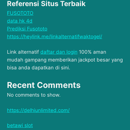
Referensi Situs Terbaik
FUSOTOTO
data hk 4d
Prediksi Fusototo
https://heylink.me/linkalternatifwaktogel/
Link alternatif
daftar dan login
100% aman
mudah gampang memberikan jackpot besar yang
bisa anda dapatkan di sini.
Recent Comments
No comments to show.
https://delhiunlimited.com/
betawi slot