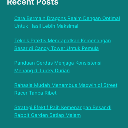
Recent Posts
Cara Bermain Dragons Realm Dengan Optimal
Untuk Hasil Lebih Maksimal
Teknik Praktis Mendapatkan Kemenangan
Besar di Candy Tower Untuk Pemula
Panduan Cerdas Menjaga Konsistensi
Menang di Lucky Durian
Rahasia Mudah Menembus Maxwin di Street
Racer Tanpa Ribet
Strategi Efektif Raih Kemenangan Besar di
Rabbit Garden Setiap Malam