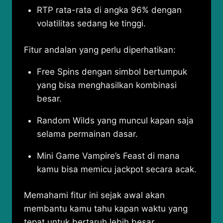
RTP rata-rata di angka 96% dengan
volatilitas sedang ke tinggi.
Fitur andalan yang perlu diperhatikan:
Free Spins dengan simbol bertumpuk
yang bisa menghasilkan kombinasi
besar.
Random Wilds yang muncul kapan saja
selama permainan dasar.
Mini Game Vampire’s Feast di mana
kamu bisa memicu jackpot secara acak.
Memahami fitur ini sejak awal akan
membantu kamu tahu kapan waktu yang
tepat untuk bertaruh lebih besar.