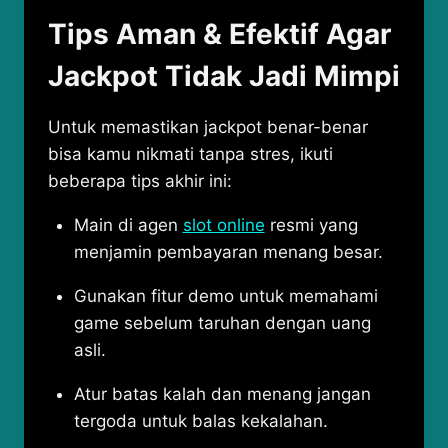
Tips Aman & Efektif Agar
Jackpot Tidak Jadi Mimpi
Untuk memastikan jackpot benar-benar
bisa kamu nikmati tanpa stres, ikuti
beberapa tips akhir ini:
Main di agen
slot online
resmi yang
menjamin pembayaran menang besar.
Gunakan fitur demo untuk memahami
game sebelum taruhan dengan uang
asli.
Atur batas kalah dan menang jangan
tergoda untuk balas kekalahan.