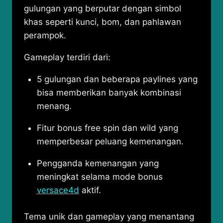
gulungan yang berputar dengan simbol
khas seperti kunci, bom, dan pahlawan
perampok.
Gameplay terdiri dari:
5 gulungan dan beberapa paylines yang
bisa memberikan banyak kombinasi
menang.
Fitur bonus free spin dan wild yang
memperbesar peluang kemenangan.
Pengganda kemenangan yang
meningkat selama mode bonus
versace4d
aktif.
Tema unik dan gameplay yang menantang