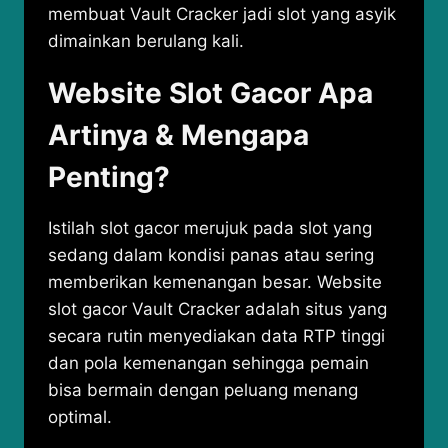
membuat Vault Cracker jadi slot yang asyik
dimainkan berulang kali.
Website Slot Gacor Apa
Artinya & Mengapa
Penting?
Istilah slot gacor merujuk pada slot yang
sedang dalam kondisi panas atau sering
memberikan kemenangan besar. Website
slot gacor Vault Cracker adalah situs yang
secara rutin menyediakan data RTP tinggi
dan pola kemenangan sehingga pemain
bisa bermain dengan peluang menang
optimal.