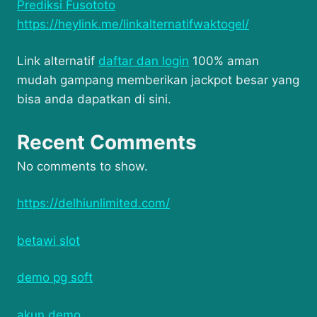
Prediksi Fusototo
https://heylink.me/linkalternatifwaktogel/
Link alternatif
daftar dan login
100% aman
mudah gampang memberikan jackpot besar yang
bisa anda dapatkan di sini.
Recent Comments
No comments to show.
https://delhiunlimited.com/
betawi slot
demo pg soft
akun demo