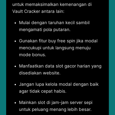
untuk memaksimalkan kemenangan di
Vault Cracker antara lain:
Mulai dengan taruhan kecil sambil
mengamati pola putaran.
Gunakan fitur buy free spin jika modal
mencukupi untuk langsung menuju
mode bonus.
Manfaatkan data slot gacor harian yang
disediakan website.
Jangan lupa kelola modal dengan baik
agar tidak cepat habis.
Mainkan slot di jam-jam server sepi
untuk peluang menang lebih besar.