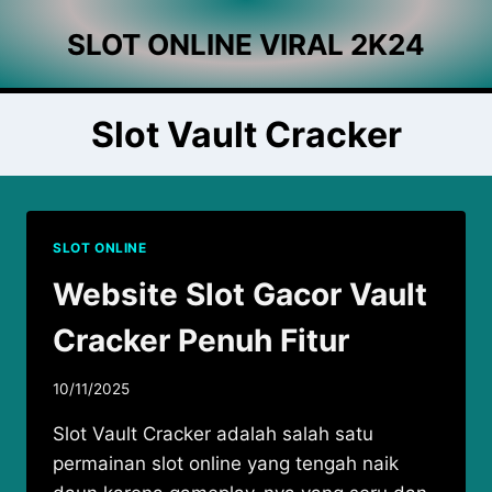
Skip
SLOT ONLINE VIRAL 2K24
to
content
Slot Vault Cracker
SLOT ONLINE
Website Slot Gacor Vault
Cracker Penuh Fitur
10/11/2025
Slot Vault Cracker adalah salah satu
permainan slot online yang tengah naik