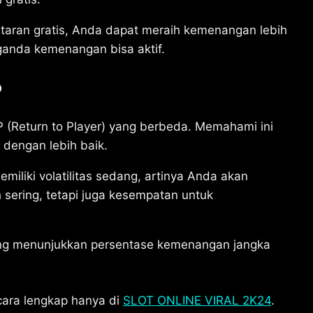
taran gratis, Anda dapat meraih kemenangan lebih
ganda kemenangan bisa aktif.
P
RTP (Return to Player) yang berbeda. Memahami ini
dengan lebih baik.
miliki volatilitas sedang, artinya Anda akan
sering, tetapi juga kesempatan untuk
yang menunjukkan persentase kemenangan jangka
ecara lengkap hanya di
SLOT ONLINE VIRAL 2K24
.