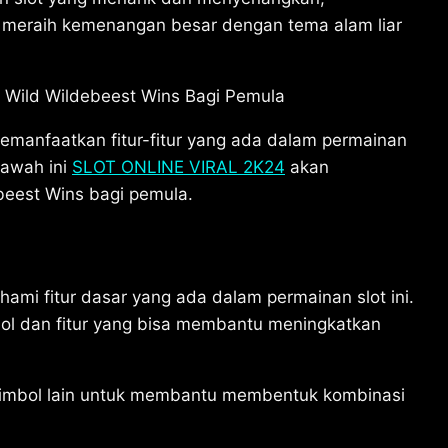
meraih kemenangan besar dengan tema alam liar
manfaatkan fitur-fitur yang ada dalam permainan
bawah ini
SLOT ONLINE VIRAL 2K24
akan
eest Wins bagi pemula.
mi fitur dasar yang ada dalam permainan slot ini.
bol dan fitur yang bisa membantu meningkatkan
simbol lain untuk membantu membentuk kombinasi