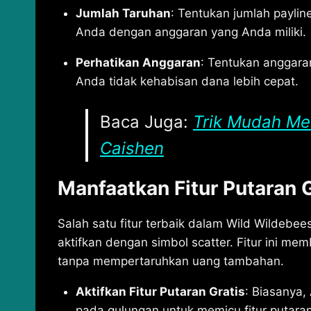
Jumlah Taruhan
: Tentukan jumlah paylin
Anda dengan anggaran yang Anda miliki.
Perhatikan Anggaran
: Tentukan anggara
Anda tidak kehabisan dana lebih cepat.
Baca Juga:
Trik Mudah Me
Caishen
Manfaatkan Fitur Putaran G
Salah satu fitur terbaik dalam Wild Wildebe
aktifkan dengan simbol scatter. Fitur ini 
tanpa mempertaruhkan uang tambahan.
Aktifkan Fitur Putaran Gratis
: Biasanya,
pada gulungan untuk memicu fitur putaran 