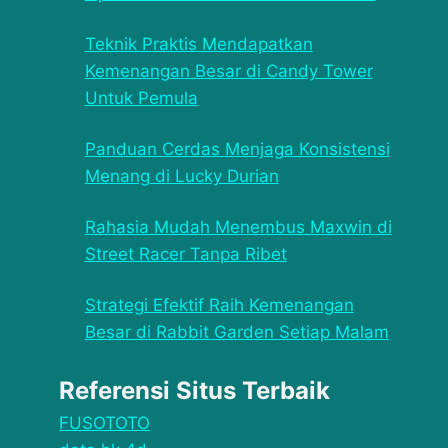
Teknik Praktis Mendapatkan
Kemenangan Besar di Candy Tower
Untuk Pemula
Panduan Cerdas Menjaga Konsistensi
Menang di Lucky Durian
Rahasia Mudah Menembus Maxwin di
Street Racer Tanpa Ribet
Strategi Efektif Raih Kemenangan
Besar di Rabbit Garden Setiap Malam
Referensi Situs Terbaik
FUSOTOTO