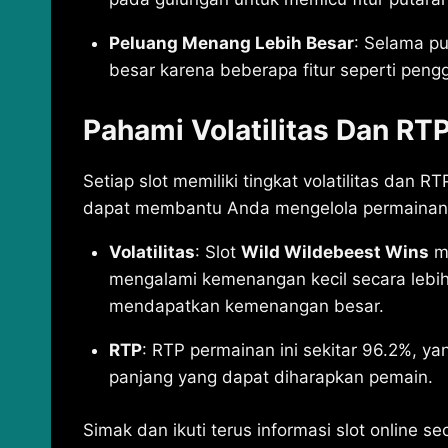
Peluang Menang Lebih Besar
: Selama pu
besar karena beberapa fitur seperti peng
Pahami Volatilitas Dan RT
Setiap slot memiliki tingkat volatilitas dan 
dapat membantu Anda mengelola permainan 
Volatilitas
: Slot
Wild Wildebeest Wins
me
mengalami kemenangan kecil secara lebih 
mendapatkan kemenangan besar.
RTP
: RTP permainan ini sekitar 96.2%, 
panjang yang dapat diharapkan pemain.
Simak dan ikuti terus informasi slot online s