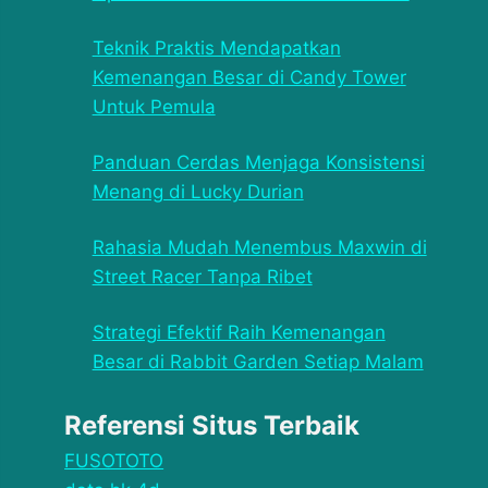
Teknik Praktis Mendapatkan
Kemenangan Besar di Candy Tower
Untuk Pemula
Panduan Cerdas Menjaga Konsistensi
Menang di Lucky Durian
Rahasia Mudah Menembus Maxwin di
Street Racer Tanpa Ribet
Strategi Efektif Raih Kemenangan
Besar di Rabbit Garden Setiap Malam
Referensi Situs Terbaik
FUSOTOTO