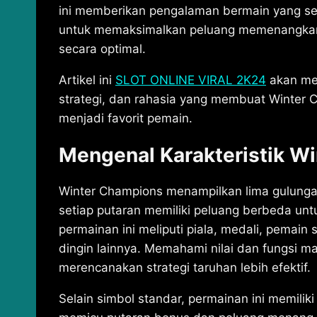
ini memberikan pengalaman bermain yang s
untuk memaksimalkan peluang memenangkan
secara optimal.
Artikel ini
SLOT ONLINE VIRAL 2K24
akan mem
strategi, dan rahasia yang membuat Winter 
menjadi favorit pemain.
Mengenal Karakteristik W
Winter Champions menampilkan lima gulungan
setiap putaran memiliki peluang berbeda u
permainan ini meliputi piala, medali, pemain
dingin lainnya. Memahami nilai dan fungsi
merencanakan strategi taruhan lebih efektif.
Selain simbol standar, permainan ini memilik