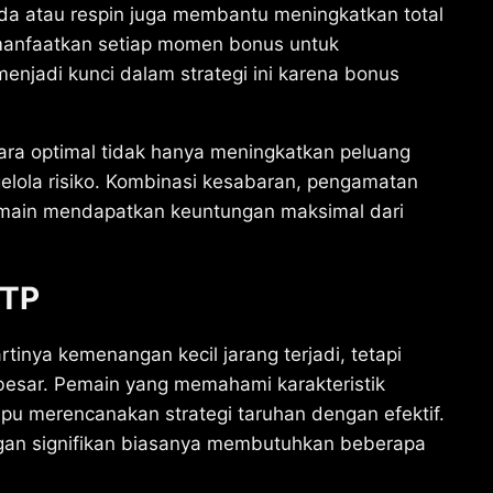
nda atau respin juga membantu meningkatkan total
anfaatkan setiap momen bonus untuk
njadi kunci dalam strategi ini karena bonus
ra optimal tidak hanya meningkatkan peluang
lola risiko. Kombinasi kesabaran, pengamatan
emain mendapatkan keuntungan maksimal dari
RTP
artinya kemenangan kecil jarang terjadi, tetapi
besar. Pemain yang memahami karakteristik
mpu merencanakan strategi taruhan dengan efektif.
gan signifikan biasanya membutuhkan beberapa