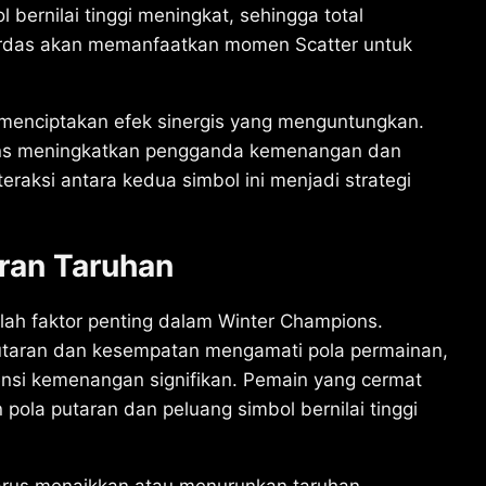
bernilai tinggi meningkat, sehingga total
erdas akan memanfaatkan momen Scatter untuk
t menciptakan efek sinergis yang menguntungkan.
pins meningkatkan pengganda kemenangan dan
aksi antara kedua simbol ini menjadi strategi
ran Taruhan
ah faktor penting dalam Winter Champions.
utaran dan kesempatan mengamati pola permainan,
nsi kemenangan signifikan. Pemain yang cermat
ola putaran dan peluang simbol bernilai tinggi
harus menaikkan atau menurunkan taruhan.