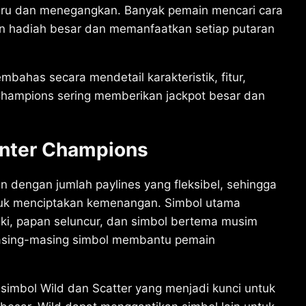
eru dan menegangkan. Banyak pemain mencari cara
 hadiah besar dan memanfaatkan setiap putaran
bahas secara mendetail karakteristik, fitur,
Champions sering memberikan jackpot besar dan
inter Champions
 dengan jumlah paylines yang fleksibel, sehingga
ntuk menciptakan kemenangan. Simbol utama
 ski, papan seluncur, dan simbol bertema musim
 masing-masing simbol membantu pemain
i simbol Wild dan Scatter yang menjadi kunci untuk