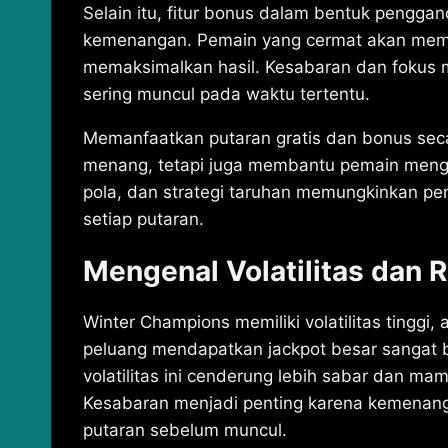
Selain itu, fitur bonus dalam bentuk pengga
kemenangan. Pemain yang cermat akan mem
memaksimalkan hasil. Kesabaran dan fokus me
sering muncul pada waktu tertentu.
Memanfaatkan putaran gratis dan bonus seca
menang, tetapi juga membantu pemain menge
pola, dan strategi taruhan memungkinkan p
setiap putaran.
Mengenal Volatilitas dan 
Winter Champions memiliki volatilitas tinggi, 
peluang mendapatkan jackpot besar sangat 
volatilitas ini cenderung lebih sabar dan ma
Kesabaran menjadi penting karena kemenan
putaran sebelum muncul.