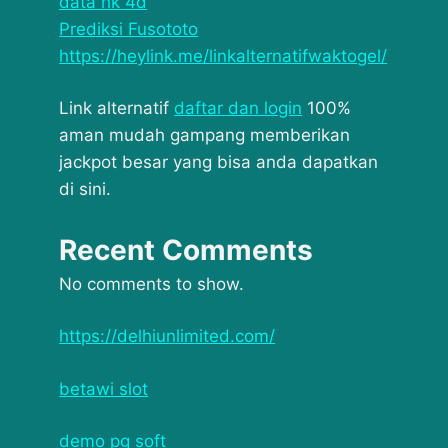
data hk 4d
Prediksi Fusototo
https://heylink.me/linkalternatifwaktogel/
Link alternatif
daftar dan login
100%
aman mudah gampang memberikan
jackpot besar yang bisa anda dapatkan
di sini.
Recent Comments
No comments to show.
https://delhiunlimited.com/
betawi slot
demo pg soft