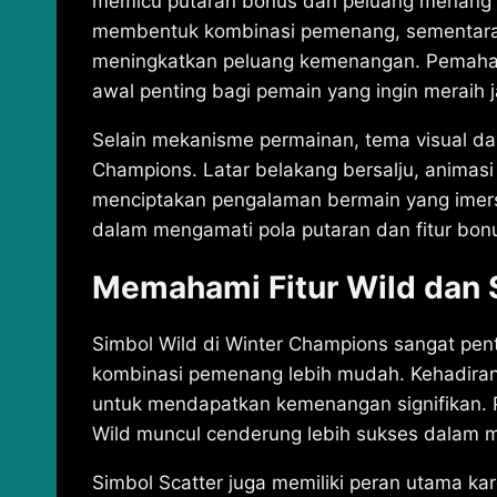
memicu putaran bonus dan peluang menang b
membentuk kombinasi pemenang, sementara S
meningkatkan peluang kemenangan. Pemaham
awal penting bagi pemain yang ingin meraih j
Selain mekanisme permainan, tema visual da
Champions. Latar belakang bersalju, animasi 
menciptakan pengalaman bermain yang imersi
dalam mengamati pola putaran dan fitur bo
Memahami Fitur Wild dan 
Simbol Wild di Winter Champions sangat p
kombinasi pemenang lebih mudah. Kehadirann
untuk mendapatkan kemenangan signifikan
Wild muncul cenderung lebih sukses dalam 
Simbol Scatter juga memiliki peran utama ka