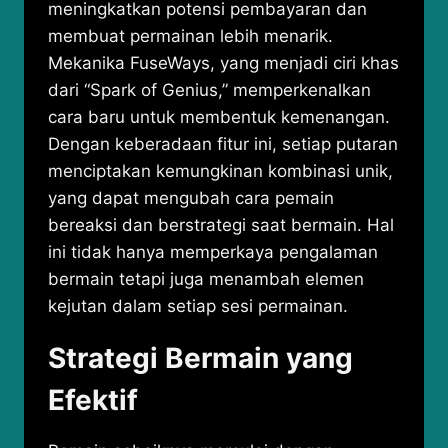
meningkatkan potensi pembayaran dan
membuat permainan lebih menarik.
Mekanika FuseWays, yang menjadi ciri khas
dari “Spark of Genius,” memperkenalkan
cara baru untuk membentuk kemenangan.
Dengan keberadaan fitur ini, setiap putaran
menciptakan kemungkinan kombinasi unik,
yang dapat mengubah cara pemain
bereaksi dan berstrategi saat bermain. Hal
ini tidak hanya memperkaya pengalaman
bermain tetapi juga menambah elemen
kejutan dalam setiap sesi permainan.
Strategi Bermain yang
Efektif