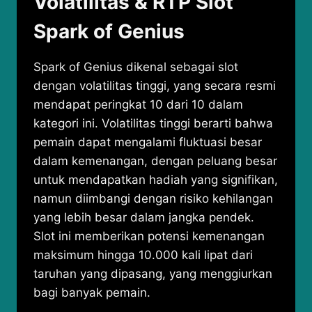
Volatilitas & RTP Slot
Spark of Genius
Spark of Genius dikenal sebagai slot
dengan volatilitas tinggi, yang secara resmi
mendapat peringkat 10 dari 10 dalam
kategori ini. Volatilitas tinggi berarti bahwa
pemain dapat mengalami fluktuasi besar
dalam kemenangan, dengan peluang besar
untuk mendapatkan hadiah yang signifikan,
namun diimbangi dengan risiko kehilangan
yang lebih besar dalam jangka pendek.
Slot ini memberikan potensi kemenangan
maksimum hingga 10.000 kali lipat dari
taruhan yang dipasang, yang menggiurkan
bagi banyak pemain.