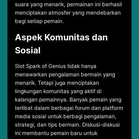
suara yang menarik, permainan ini berhasil
menciptakan atmosfer yang mendebarkan
bagi setiap pemain.
Aspek Komunitas dan
Sosial
Slot Spark of Genius tidak hanya
menawarkan pengalaman bermain yang
menarik. Tetapi juga menciptakan
lingkungan komunitas yang aktif di
kalangan pemainnya. Banyak pemain yang
terlibat dalam berbagai forum dan platform
media sosial untuk berbagi pengalaman,
strategi, dan tips bermain. Diskusi-diskusi
ini membantu pemain baru untuk