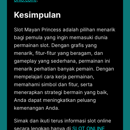
Kesimpulan
Slot Mayan Princess adalah pilihan menarik
bagi pemula yang ingin memasuki dunia
permainan slot. Dengan grafis yang
menarik, fitur-fitur yang beragam, dan
gameplay yang sederhana, permainan ini
menarik perhatian banyak pemain. ​Dengan
mempelajari cara kerja permainan,
memahami simbol dan fitur, serta
menerapkan strategi bermain yang baik,
Anda dapat meningkatkan peluang
kemenangan Anda.
Simak dan ikuti terus informasi slot online
secara lengkap hanya di
SLOT ONLINE