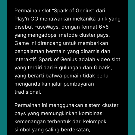
​Permainan slot “Spark of Genius” dari
Play’n GO menawarkan mekanika unik yang
disebut FuseWays, dengan format 6×6
yang mengadopsi metode cluster pays.​
Game ini dirancang untuk memberikan
pengalaman bermain yang dinamis dan
interaktif. Spark of Genius adalah video slot
yang terdiri dari 6 gulungan dan 6 baris,
yang berarti bahwa pemain tidak perlu
mengandalkan jalur pembayaran
tradisional.
Permainan ini menggunakan sistem cluster
pays yang memungkinkan kombinasi
kemenangan terbentuk dari kelompok
simbol yang saling berdekatan,