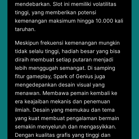
mendebarkan. Slot ini memiliki volatilitas
tinggi, yang memberikan potensi
kemenangan maksimum hingga 10.000 kali
taruhan.
Meskipun frekuensi kemenangan mungkin
tidak selalu tinggi, hadiah besar yang bisa
diraih membuat setiap putaran menjadi
lebih menggugah semangat. Di samping
fitur gameplay, Spark of Genius juga
mengedepankan desain visual yang
menawan. Membawa pemain kembali ke
era keajaiban mekanis dan penemuan
ilmiah. Desain yang memukau dan tema
yang kuat membuat pengalaman bermain
semakin menyeluruh dan mengasyikkan.
Dengan kualitas grafis yang tinggi dan