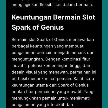
menginginkan fleksibilitas dalam bermain.
Keuntungan Bermain Slot
Spark of Genius
​Bermain slot Spark of Genius menawarkan
berbagai keuntungan yang membuat
pengalaman bermain menjadi menarik dan
menguntungkan.​ Dengan kombinasi fitur
inovatif, potensi kemenangan tinggi, dan
desain visual yang menawan, permainan ini
berhasil menarik minat pemain. Salah satu
keuntungan utama dari Spark of Genius
adalah fitur permainan yang inovatif. Yang
memungkinkan pemain untuk menikmati
pengalaman yang interaktif dan