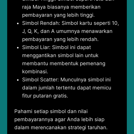
raja Maya biasanya memberikan
pembayaran yang lebih tinggi.
Simbol Rendah: Simbol kartu seperti 10,
J, Q, K, dan A umumnya menawarkan
pembayaran yang lebih rendah.
Simbol Liar: Simbol ini dapat
menggantikan simbol lain untuk
membantu membentuk pemenang
kombinasi.
Simbol Scatter: Munculnya simbol ini
dalam jumlah tertentu dapat memicu
fitur putaran gratis.
Pahami setiap simbol dan nilai
pembayarannya agar Anda lebih siap
dalam merencanakan strategi taruhan.