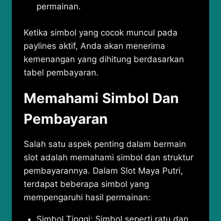
permainan.
Ketika simbol yang cocok muncul pada
paylines aktif, Anda akan menerima
kemenangan yang dihitung berdasarkan
tabel pembayaran.
Memahami Simbol Dan
Pembayaran
Salah satu aspek penting dalam bermain
slot adalah memahami simbol dan struktur
pembayarannya. Dalam Slot Maya Putri,
terdapat beberapa simbol yang
mempengaruhi hasil permainan:
Simbol Tinggi: Simbol seperti ratu dan