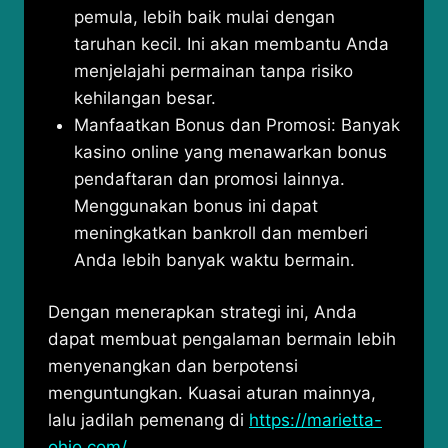
pemula, lebih baik mulai dengan
taruhan kecil. Ini akan membantu Anda
menjelajahi permainan tanpa risiko
kehilangan besar.
Manfaatkan Bonus dan Promosi: Banyak
kasino online yang menawarkan bonus
pendaftaran dan promosi lainnya.
Menggunakan bonus ini dapat
meningkatkan bankroll dan memberi
Anda lebih banyak waktu bermain.
Dengan menerapkan strategi ini, Anda
dapat membuat pengalaman bermain lebih
menyenangkan dan berpotensi
menguntungkan. Kuasai aturan mainnya,
lalu jadilah pemenang di
https://marietta-
ohio.com/
.