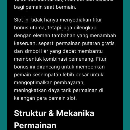
bagi pemain saat bermain.
Slot ini tidak hanya menyediakan fitur
bonus utama, tetapi juga dilengkapi
dengan elemen tambahan yang menambah
keseruan, seperti permainan putaran gratis
dan simbol liar yang dapat membantu
membentuk kombinasi pemenang. Fitur
bonus ini dirancang untuk memberikan
pemain kesempatan lebih besar untuk
mengoptimalkan pembayaran,
meningkatkan daya tarik permainan di
kalangan para pemain slot.
Struktur & Mekanika
Permainan