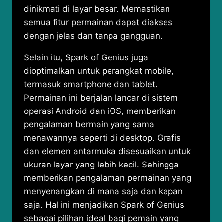
dinikmati di layar besar. Memastikan
semua fitur permainan dapat diakses
dengan jelas dan tanpa gangguan.
Selain itu, Spark of Genius juga
dioptimalkan untuk perangkat mobile,
termasuk smartphone dan tablet.
Permainan ini berjalan lancar di sistem
operasi Android dan iOS, memberikan
pengalaman bermain yang sama
menawannya seperti di desktop. Grafis
dan elemen antarmuka disesuaikan untuk
ukuran layar yang lebih kecil. Sehingga
memberikan pengalaman permainan yang
menyenangkan di mana saja dan kapan
saja. Hal ini menjadikan Spark of Genius
sebagai pilihan ideal bagi pemain yang