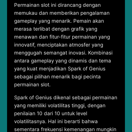
Permainan slot ini dirancang dengan
memukau dan memberikan pengalaman
gameplay yang menarik. Pemain akan
merasa terlibat dengan grafik yang
menawan dan fitur-fitur permainan yang
innovatif, menciptakan atmosfer yang
menggugah semangat inovasi. Kombinasi
antara gameplay yang dinamis dan tema
yang kuat menjadikan Spark of Genius
sebagai pilihan menarik bagi pecinta
permainan slot.
Spark of Genius dikenal sebagai permainan
yang memiliki volatilitas tinggi, dengan
penilaian 10 dari 10 untuk level
volatilitasnya. Hal ini berarti bahwa
sementara frekuensi kemenangan mungkin