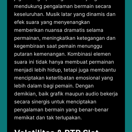
mendukung pengalaman bermain secara
keseluruhan. Musik latar yang dinamis dan
efek suara yang menyenangkan
memberikan nuansa dramatis selama
permainan, meningkatkan ketegangan dan
kegembiraan saat pemain menunggu
putaran kemenangan. Kombinasi elemen
suara ini tidak hanya membuat permainan
menjadi lebih hidup, tetapi juga membantu
menciptakan keterlibatan emosional yang
lebih dalam bagi pemain. ​Dengan
demikian, baik grafik maupun audio bekerja
secara sinergis untuk menciptakan
pengalaman bermain yang benar-benar
memikat dan tak terlupakan.