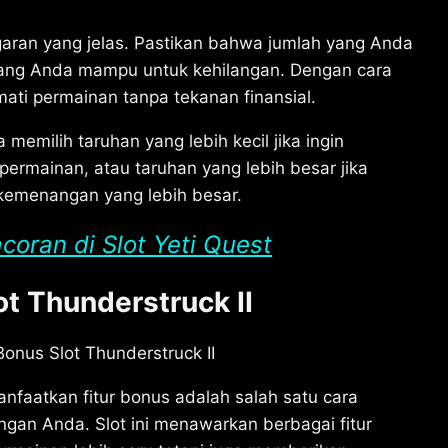
aran yang jelas. Pastikan bahwa jumlah yang Anda
 yang Anda mampu untuk kehilangan. Dengan cara
mati permainan tanpa tekanan finansial.
memilih taruhan yang lebih kecil jika ingin
rmainan, atau taruhan yang lebih besar jika
kemenangan yang lebih besar.
coran di Slot Yeti Quest
ot Thunderstruck II
nfaatkan fitur bonus adalah salah satu cara
gan Anda. Slot ini menawarkan berbagai fitur