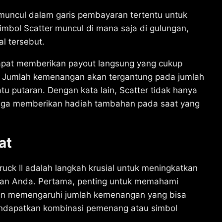
lu muncul dalam garis pembayaran tertentu untuk
imbol Scatter muncul di mana saja di gulungan,
l tersebut.
 dapat memberikan payout langsung yang cukup
ul. Jumlah kemenangan akan tergantung pada jumlah
u putaran. Dengan kata lain, Scatter tidak hanya
 juga memberikan hadiah tambahan pada saat yang
at
ruck II adalah langkah krusial untuk meningkatkan
an Anda. Pertama, penting untuk memahami
an memengaruhi jumlah kemenangan yang bisa
mendapatkan kombinasi pemenang atau simbol