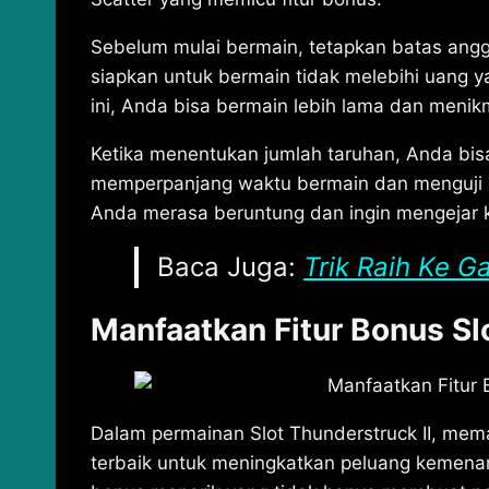
Sebelum mulai bermain, tetapkan batas angg
siapkan untuk bermain tidak melebihi uang
ini, Anda bisa bermain lebih lama dan menik
Ketika menentukan jumlah taruhan, Anda bisa 
memperpanjang waktu bermain dan menguji pe
Anda merasa beruntung dan ingin mengejar 
Baca Juga:
Trik Raih Ke Ga
Manfaatkan Fitur Bonus Sl
Dalam permainan Slot Thunderstruck II, mema
terbaik untuk meningkatkan peluang kemenan