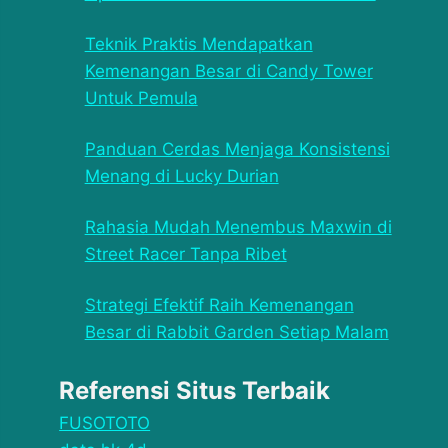
Teknik Praktis Mendapatkan
Kemenangan Besar di Candy Tower
Untuk Pemula
Panduan Cerdas Menjaga Konsistensi
Menang di Lucky Durian
Rahasia Mudah Menembus Maxwin di
Street Racer Tanpa Ribet
Strategi Efektif Raih Kemenangan
Besar di Rabbit Garden Setiap Malam
Referensi Situs Terbaik
FUSOTOTO