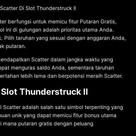
r berfungsi untuk memicu fitur Putaran Gratis,
l ini di gulungan adalah prioritas utama Anda.
. Pilih taruhan yang sesuai dengan anggaran Anda,
k putaran.
mendapatkan Scatter dalam jangka waktu yang
a cepat menguras saldo Anda, sementara taruhan
rtahan lebih lama dan berpotensi meraih Scatter.
lot Thunderstruck II
 Scatter adalah salah satu simbol terpenting yang
puan unik yang dapat memicu fitur bonus utama
 di mana putaran gratis dengan peluang