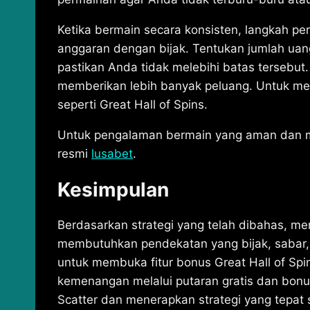
Ketika bermain secara konsisten, langkah p
anggaran dengan bijak. Tentukan jumlah ua
pastikan Anda tidak melebihi batas tersebut
memberikan lebih banyak peluang. Untuk men
seperti Great Hall of Spins.
Untuk pengalaman bermain yang aman dan 
resmi
lusabet
.
Kesimpulan
Berdasarkan strategi yang telah dibahas, men
membutuhkan pendekatan yang bijak, sabar, 
untuk membuka fitur bonus Great Hall of Sp
kemenangan melalui putaran gratis dan bonu
Scatter dan menerapkan strategi yang tepat 