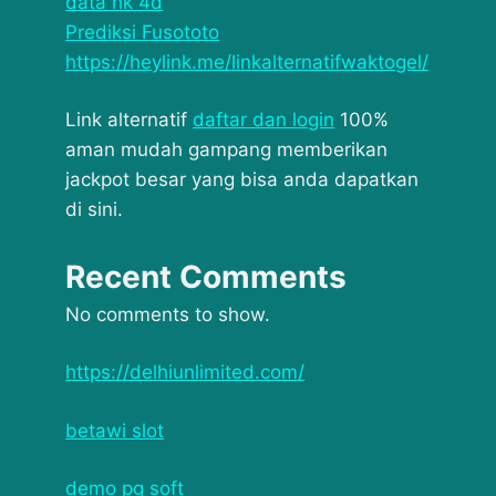
data hk 4d
Prediksi Fusototo
https://heylink.me/linkalternatifwaktogel/
Link alternatif
daftar dan login
100%
aman mudah gampang memberikan
jackpot besar yang bisa anda dapatkan
di sini.
Recent Comments
No comments to show.
https://delhiunlimited.com/
betawi slot
demo pg soft