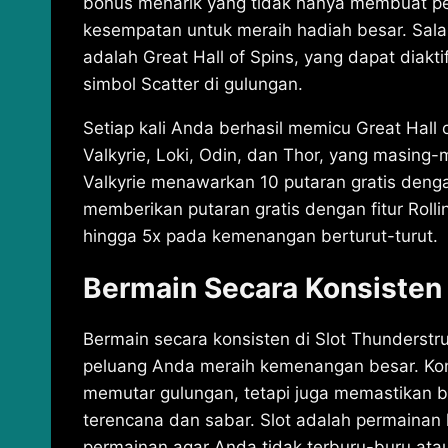
bonus menarik yang tidak hanya membuat pe
kesempatan untuk meraih hadiah besar. Sala
adalah Great Hall of Spins, yang dapat diakt
simbol Scatter di gulungan.
Setiap kali Anda berhasil memicu Great Hall
Valkyrie, Loki, Odin, dan Thor, yang masing-
Valkyrie menawarkan 10 putaran gratis den
memberikan putaran gratis dengan fitur Rol
hingga 5x pada kemenangan berturut-turut.
Bermain Secara Konsisten 
Bermain secara konsisten di Slot Thunderstru
peluang Anda meraih kemenangan besar. Kons
memutar gulungan, tetapi juga memastikan 
terencana dan sabar. Slot adalah permainan 
permainan agar Anda tidak terburu-buru atau