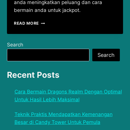
anda meningkatkan peluang dan cara
bermain anda untuk jackpot.
KUNCI
READ MORE
BERMAIN
SUKSES
DI
Search
SLOT
ICELAND
Search
SA
MENANG
BESAR
Recent Posts
Cara Bermain Dragons Realm Dengan Optimal
Untuk Hasil Lebih Maksimal
Teknik Praktis Mendapatkan Kemenangan
Besar di Candy Tower Untuk Pemula