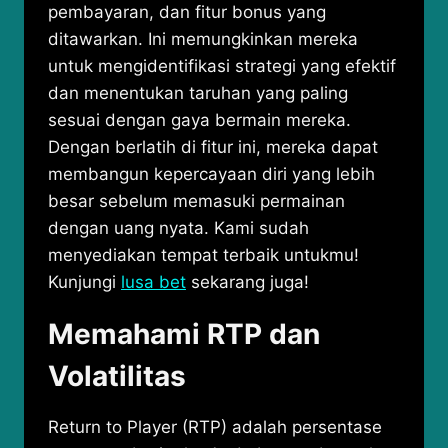
pembayaran, dan fitur bonus yang
ditawarkan. Ini memungkinkan mereka
untuk mengidentifikasi strategi yang efektif
dan menentukan taruhan yang paling
sesuai dengan gaya bermain mereka.
Dengan berlatih di fitur ini, mereka dapat
membangun kepercayaan diri yang lebih
besar sebelum memasuki permainan
dengan uang nyata. Kami sudah
menyediakan tempat terbaik untukmu!
Kunjungi
lusa bet
sekarang juga!
Memahami RTP dan
Volatilitas
Return to Player (RTP) adalah persentase