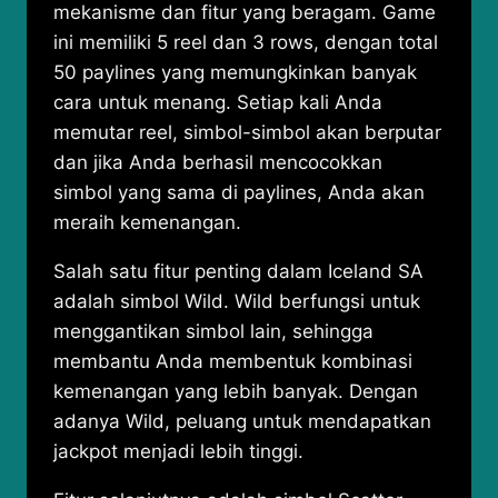
mekanisme dan fitur yang beragam. Game
ini memiliki 5 reel dan 3 rows, dengan total
50 paylines yang memungkinkan banyak
cara untuk menang. Setiap kali Anda
memutar reel, simbol-simbol akan berputar
dan jika Anda berhasil mencocokkan
simbol yang sama di paylines, Anda akan
meraih kemenangan.
Salah satu fitur penting dalam Iceland SA
adalah simbol Wild. Wild berfungsi untuk
menggantikan simbol lain, sehingga
membantu Anda membentuk kombinasi
kemenangan yang lebih banyak. Dengan
adanya Wild, peluang untuk mendapatkan
jackpot menjadi lebih tinggi.