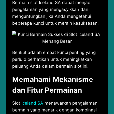
Bermain slot Iceland SA dapat menjadi
pengalaman yang mengasyikkan dan
menguntungkan jika Anda mengetahui
beberapa kunci untuk meraih kesuksesan.
Berikut adalah empat kunci penting yang
perlu diperhatikan untuk meningkatkan
peluang Anda dalam bermain slot ini.
Memahami Mekanisme
dan Fitur Permainan
Slot
Iceland SA
menawarkan pengalaman
bermain yang menarik dengan kombinasi