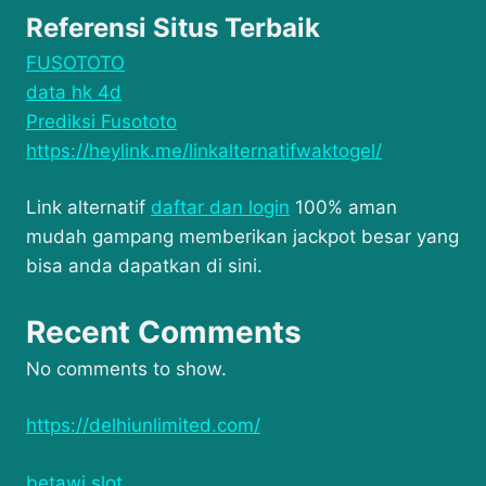
Referensi Situs Terbaik
FUSOTOTO
data hk 4d
Prediksi Fusototo
https://heylink.me/linkalternatifwaktogel/
Link alternatif
daftar dan login
100% aman
mudah gampang memberikan jackpot besar yang
bisa anda dapatkan di sini.
Recent Comments
No comments to show.
https://delhiunlimited.com/
betawi slot