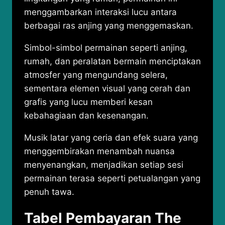
menggambarkan interaksi lucu antara
berbagai ras anjing yang menggemaskan.
Simbol-simbol permainan seperti anjing,
rumah, dan peralatan bermain menciptakan
atmosfer yang mengundang selera,
sementara elemen visual yang cerah dan
grafis yang lucu memberi kesan
kebahagiaan dan kesenangan.
Musik latar yang ceria dan efek suara yang
menggembirakan menambah nuansa
menyenangkan, menjadikan setiap sesi
permainan terasa seperti petualangan yang
penuh tawa.
Tabel Pembayaran The