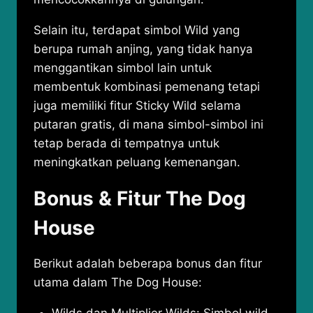
Selain itu, terdapat simbol Wild yang
berupa rumah anjing, yang tidak hanya
menggantikan simbol lain untuk
membentuk kombinasi pemenang tetapi
juga memiliki fitur Sticky Wild selama
putaran gratis, di mana simbol-simbol ini
tetap berada di tempatnya untuk
meningkatkan peluang kemenangan.
Bonus & Fitur The Dog
House
Berikut adalah beberapa bonus dan fitur
utama dalam The Dog House: