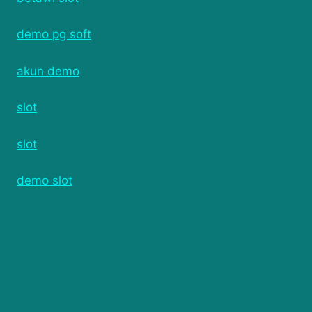
demo pg soft
akun demo
slot
slot
demo slot