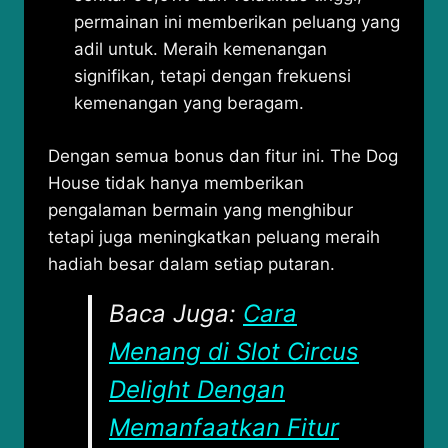
permainan ini memberikan peluang yang
adil untuk. Meraih kemenangan
signifikan, tetapi dengan frekuensi
kemenangan yang beragam.
Dengan semua bonus dan fitur ini. The Dog
House tidak hanya memberikan
pengalaman bermain yang menghibur
tetapi juga meningkatkan peluang meraih
hadiah besar dalam setiap putaran.
Baca Juga:
Cara
Menang di Slot Circus
Delight Dengan
Memanfaatkan Fitur