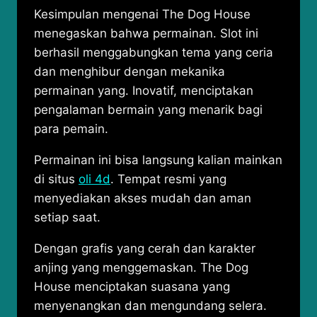
​Kesimpulan mengenai The Dog House
menegaskan bahwa permainan. Slot ini
berhasil menggabungkan tema yang ceria
dan menghibur dengan mekanika
permainan yang. Inovatif, menciptakan
pengalaman bermain yang menarik bagi
para pemain.​
Permainan ini bisa langsung kalian mainkan
di situs
oli 4d
. Tempat resmi yang
menyediakan akses mudah dan aman
setiap saat.
Dengan grafis yang cerah dan karakter
anjing yang menggemaskan. The Dog
House menciptakan suasana yang
menyenangkan dan mengundang selera.