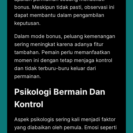
bonus. Meskipun tidak pasti, observasi ini
dapat membantu dalam pengambilan
keputusan.
Dalam mode bonus, peluang kemenangan
sering meningkat karena adanya fitur
tambahan. Pemain perlu memanfaatkan
momen ini dengan tetap menjaga kontrol
dan tidak terburu-buru keluar dari
permainan.
Psikologi Bermain Dan
Kontrol
Aspek psikologis sering kali menjadi faktor
yang diabaikan oleh pemula. Emosi seperti