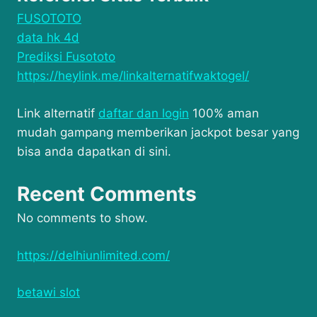
FUSOTOTO
data hk 4d
Prediksi Fusototo
https://heylink.me/linkalternatifwaktogel/
Link alternatif
daftar dan login
100% aman
mudah gampang memberikan jackpot besar yang
bisa anda dapatkan di sini.
Recent Comments
No comments to show.
https://delhiunlimited.com/
betawi slot