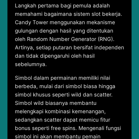
Langkah pertama bagi pemula adalah
memahami bagaimana sistem slot bekerja.
Candy Tower menggunakan mekanisme
gulungan dengan hasil yang ditentukan
oleh Random Number Generator (RNG).
Artinya, setiap putaran bersifat independen
dan tidak dipengaruhi oleh hasil
sebelumnya.
Simbol dalam permainan memiliki nilai
berbeda, mulai dari simbol biasa hingga
simbol khusus seperti wild dan scatter.
Simbol wild biasanya membantu
melengkapi kombinasi kemenangan,
sedangkan scatter dapat memicu fitur
bonus seperti free spins. Mengenali fungsi
simbol ini akan membantu pemain