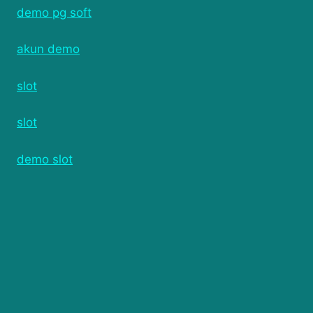
demo pg soft
akun demo
slot
slot
demo slot
© 2026
SLOT ONLINE VIRAL 2K24