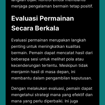
menjaga pengalaman bermain tetap positif.
Evaluasi Permainan
Secara Berkala
Evaluasi permainan merupakan langkah
penting untuk meningkatkan kualitas
bermain. Pemain dapat mencatat hasil dari
beberapa sesi untuk melihat pola atau
kecenderungan tertentu. Meskipun tidak
menjamin hasil di masa depan, ini
membantu dalam pengambilan keputusan.
Dengan melakukan evaluasi, pemain dapat
mengetahui strategi mana yang efektif dan
mana yang perlu diperbaiki. Ini juga