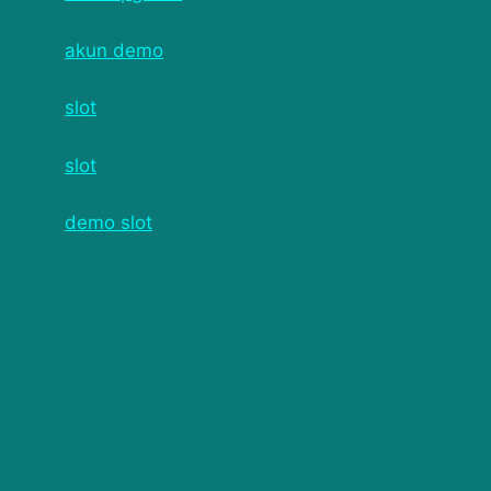
akun demo
slot
slot
demo slot