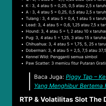
K : 3, 4 atau 5 = 0,25, 0,5 atau 2,5 x taru
A : 3, 4 atau 5 = 0,25, 0,5 atau 2,5 x taru
Tulang : 3, 4 atau 5 = 0,4, 1 atau 5 x taru
Lead: 3, 4 atau 5 = 0,6, 1,25 atau 7,5 x ta
Hound: 3, 4 atau 5 = 1, 2 atau 10 x taruha
Pug: 3, 4 atau 5 = 1,25, 3 atau 15 x taruh
Chihuahua: 3, 4 atau 5 = 1,75, 5, 25 x tar
Doberman: 3, 4 atau 5 = 2,5, 7,5 atau 37,
Kennel Wild: Pengganti semua simbol
Paw Scatter: 3 memicu fitur Putaran Grati
Baca Juga:
Piggy Tap – K
Yang Menghibur Bertema
RTP & Volatilitas Slot The