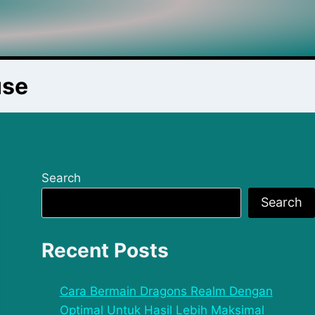
use
Search
Search
Recent Posts
Cara Bermain Dragons Realm Dengan
Optimal Untuk Hasil Lebih Maksimal