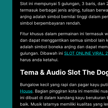
Slot ini mempunyai 5 gulungan, 3 baris, dan
termasuk berbagai jenis anjing, tulisan berw
anjing adalah simbol bernilai tinggi dalam p
simbol berpembayaran rendah.
Fitur khusus dalam permainan ini termasuk 
dan dapat menggantikan semua simbol lain ke
adalah simbol boneka anjing dan dapat memic
gulungan. Dibawah ini
SLOT ONLINE VIRAL 
harus anda ketahui.
Tema & Audio Slot The Do
Bungalow kecil yang rapi dan pagar kayu put
House
. Bagian pinggiran kota ini memiliki n
ini dibuat di dalam kandang kayu berukuran 
baik. Musik latarnya memiliki kualitas yang 