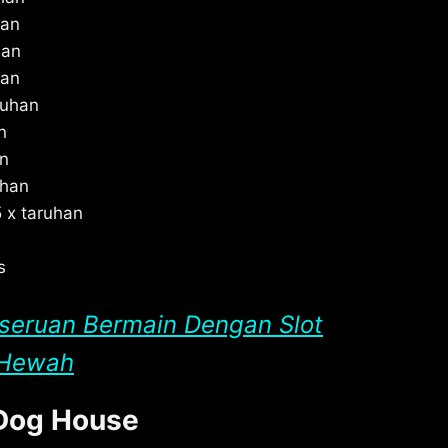
han
han
han
ruhan
n
an
uhan
5 x taruhan
s
eseruan Bermain Dengan Slot
 Hewah
 Dog House