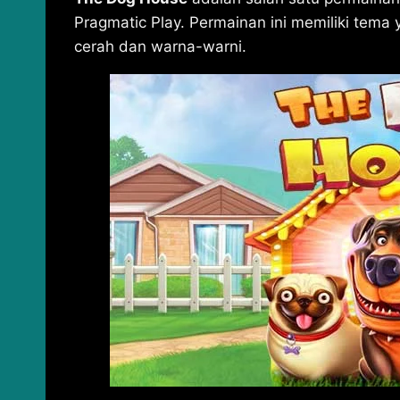
Pragmatic Play. Permainan ini memiliki tem
cerah dan warna-warni.