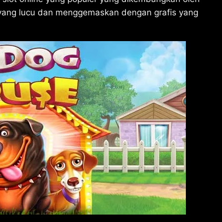
a yang lucu dan menggemaskan dengan grafis yang