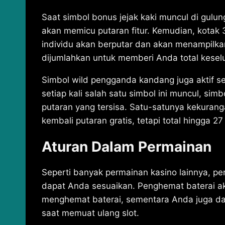
Saat simbol bonus jejak kaki muncul di gulu
akan memicu putaran fitur. Kemudian, kotak 3
individu akan berputar dan akan menampilkan 
dijumlahkan untuk memberi Anda total kesel
Simbol wild pengganda kandang juga aktif sel
setiap kali salah satu simbol ini muncul, sim
putaran yang tersisa. Satu-satunya kekurang
kembali putaran gratis, tetapi total hingga 2
Aturan Dalam Permainan
Seperti banyak permainan kasino lainnya, pe
dapat Anda sesuaikan. Penghemat baterai 
menghemat baterai, sementara Anda juga dapa
saat memuat ulang slot.