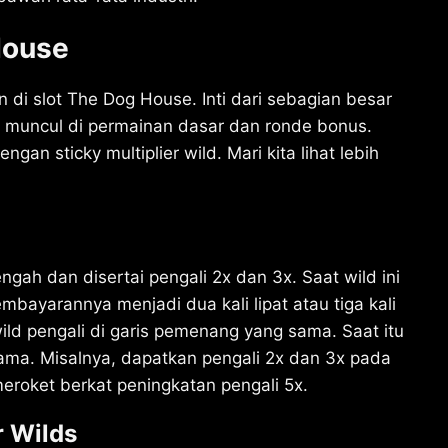
House
di slot The Dog House. Inti dari sebagian besar
at muncul di permainan dasar dan ronde bonus.
an sticky multiplier wild. Mari kita lihat lebih
gah dan disertai pengali 2x dan 3x. Saat wild ini
bayarannya menjadi dua kali lipat atau tiga kali
u wild pengali di garis pemenang yang sama. Saat itu
sama. Misalnya, dapatkan pengali 2x dan 3x pada
oket berkat peningkatan pengali 5x.
r Wilds