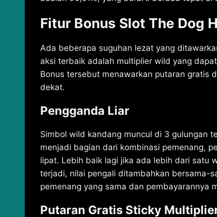
Fitur Bonus Slot The Dog 
Ada beberapa suguhan lezat yang ditawarkan 
aksi terbaik adalah multiplier wild yang dap
Bonus tersebut menawarkan putaran gratis deng
dekat.
Pengganda Liar
Simbol wild kandang muncul di 3 gulungan ten
menjadi bagian dari kombinasi pemenang, pem
lipat. Lebih baik lagi jika ada lebih dari sat
terjadi, nilai pengali ditambahkan bersama-
pemenang yang sama dan pembayarannya mer
Putaran Gratis Sticky Multiplie