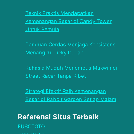
Teknik Praktis Mendapatkan
Kemenangan Besar di Candy Tower
Untuk Pemula
Panduan Cerdas Menjaga Konsistensi
Menang di Lucky Durian
Rahasia Mudah Menembus Maxwin di
Street Racer Tanpa Ribet
Strategi Efektif Raih Kemenangan
Besar di Rabbit Garden Setiap Malam
Referensi Situs Terbaik
FUSOTOTO