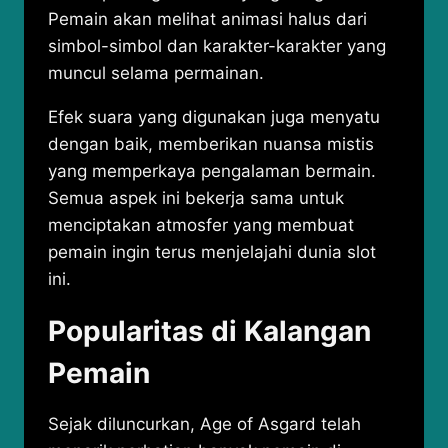
Pemain akan melihat animasi halus dari
simbol-simbol dan karakter-karakter yang
muncul selama permainan.
Efek suara yang digunakan juga menyatu
dengan baik, memberikan nuansa mistis
yang memperkaya pengalaman bermain.
Semua aspek ini bekerja sama untuk
menciptakan atmosfer yang membuat
pemain ingin terus menjelajahi dunia slot
ini.
Popularitas di Kalangan
Pemain
Sejak diluncurkan, Age of Asgard telah