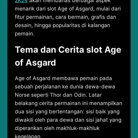
2K24
akan membahas berbagai aspek
menarik dari slot Age of Asgard, mulai dari
fitur permainan, cara bermain, grafis dan
desain, hingga popularitas di kalangan
pemain.
Tema dan Cerita slot Age
of Asgard
Age of Asgard membawa pemain pada
sebuah perjalanan ke dunia dewa-dewa
Norse seperti Thor dan Odin. Latar
belakang cerita permainan ini menampilkan
dua sisi yang bertentangan: sisi baik yang
diwakili oleh para dewa dan sisi jahat yang
diperankan oleh makhluk-makhluk
kegelapan.