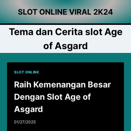
Skip
SLOT ONLINE VIRAL 2K24
to
content
Tema dan Cerita slot Age
of Asgard
SLOT ONLINE
Raih Kemenangan Besar
Dengan Slot Age of
Asgard
01/27/2025