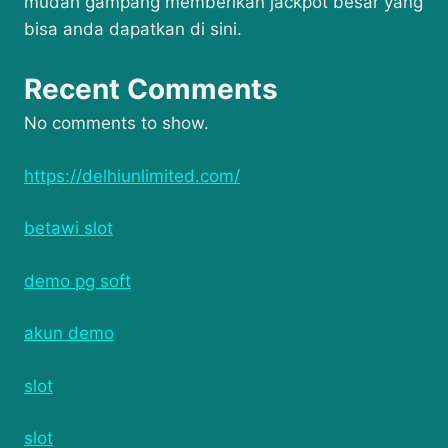
mudah gampang memberikan jackpot besar yang
bisa anda dapatkan di sini.
Recent Comments
No comments to show.
https://delhiunlimited.com/
betawi slot
demo pg soft
akun demo
slot
slot