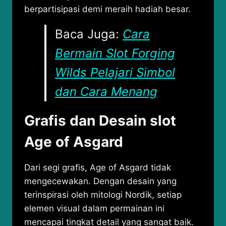
berpartisipasi demi meraih hadiah besar.
Baca Juga:
Cara
Bermain Slot Forging
Wilds Pelajari Simbol
dan Cara Menang
Grafis dan Desain slot
Age of Asgard
Dari segi grafis, Age of Asgard tidak
mengecewakan. Dengan desain yang
terinspirasi oleh mitologi Nordik, setiap
elemen visual dalam permainan ini
mencapai tingkat detail yang sangat baik.