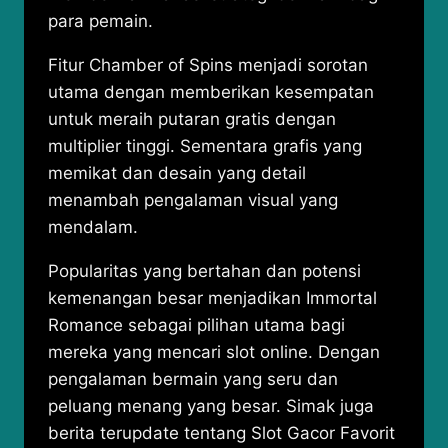
para pemain.
Fitur Chamber of Spins menjadi sorotan
utama dengan memberikan kesempatan
untuk meraih putaran gratis dengan
multiplier tinggi. Sementara grafis yang
memikat dan desain yang detail
menambah pengalaman visual yang
mendalam.
Popularitas yang bertahan dan potensi
kemenangan besar menjadikan Immortal
Romance sebagai pilihan utama bagi
mereka yang mencari slot online. Dengan
pengalaman bermain yang seru dan
peluang menang yang besar. Simak juga
berita terupdate tentang Slot Gacor Favorit