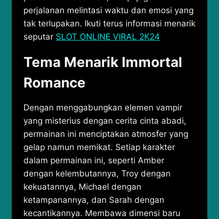
perjalanan melintasi waktu dan emosi yang
tak terlupakan. Ikuti terus informasi menarik
seputar
SLOT ONLINE VIRAL 2K24
Tema Menarik Immortal
Romance
Dengan menggabungkan elemen vampir
yang misterius dengan cerita cinta abadi,
permainan ini menciptakan atmosfer yang
gelap namun memikat. Setiap karakter
dalam permainan ini, seperti Amber
dengan kelembutannya, Troy dengan
kekuatannya, Michael dengan
ketampanannya, dan Sarah dengan
kecantikannya. Membawa dimensi baru