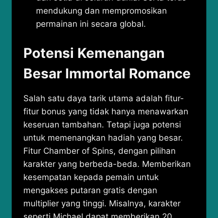
mendukung dan mempromosikan
permainan ini secara global.
Potensi Kemenangan
Besar Immortal Romance
Salah satu daya tarik utama adalah fitur-
fitur bonus yang tidak hanya menawarkan
keseruan tambahan. Tetapi juga potensi
untuk memenangkan hadiah yang besar.
Fitur Chamber of Spins, dengan pilihan
karakter yang berbeda-beda. Memberikan
kesempatan kepada pemain untuk
mengakses putaran gratis dengan
multiplier yang tinggi. Misalnya, karakter
seperti Michael dapat memberikan 20