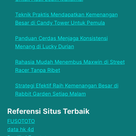
Teknik Praktis Mendapatkan Kemenangan
Besar di Candy Tower Untuk Pemula
Panduan Cerdas Menjaga Konsistensi
Menang di Lucky Durian
Rahasia Mudah Menembus Maxwin di Street
Racer Tanpa Ribet
Strategi Efektif Raih Kemenangan Besar di
Rabbit Garden Setiap Malam
Referensi Situs Terbaik
FUSOTOTO
data hk 4d