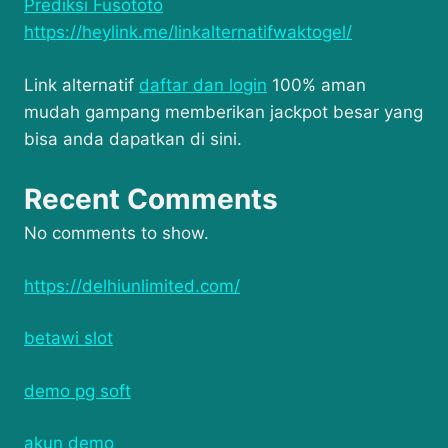
Prediksi Fusototo
https://heylink.me/linkalternatifwaktogel/
Link alternatif
daftar dan login
100% aman
mudah gampang memberikan jackpot besar yang
bisa anda dapatkan di sini.
Recent Comments
No comments to show.
https://delhiunlimited.com/
betawi slot
demo pg soft
akun demo