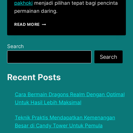
pakhoki
menjadi pilihan tepat bagi pencinta
permainan daring.
JURASSIC
READ MORE
WORLD
–
MEMBAWA
Search
KEMBALI
KEAJAIBAN
Search
DINOSAURUS
UNTUK
GENERASI
Recent Posts
BARU
Cara Bermain Dragons Realm Dengan Optimal
Untuk Hasil Lebih Maksimal
Teknik Praktis Mendapatkan Kemenangan
Besar di Candy Tower Untuk Pemula