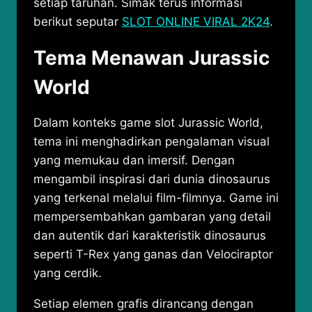
setiap taruhan. Simak terus informasi
berikut seputar
SLOT ONLINE VIRAL 2K24
.
Tema Menawan Jurassic
World
Dalam konteks game slot Jurassic World,
tema ini menghadirkan pengalaman visual
yang memukau dan imersif. Dengan
mengambil inspirasi dari dunia dinosaurus
yang terkenal melalui film-filmnya. Game ini
mempersembahkan gambaran yang detail
dan autentik dari karakteristik dinosaurus
seperti T-Rex yang ganas dan Velociraptor
yang cerdik.
Setiap elemen grafis dirancang dengan