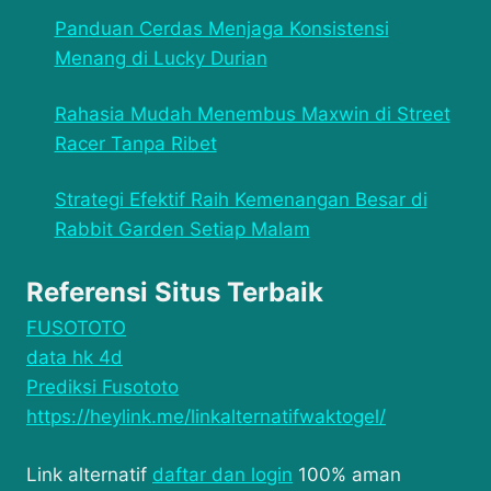
Panduan Cerdas Menjaga Konsistensi
Menang di Lucky Durian
Rahasia Mudah Menembus Maxwin di Street
Racer Tanpa Ribet
Strategi Efektif Raih Kemenangan Besar di
Rabbit Garden Setiap Malam
Referensi Situs Terbaik
FUSOTOTO
data hk 4d
Prediksi Fusototo
https://heylink.me/linkalternatifwaktogel/
Link alternatif
daftar dan login
100% aman