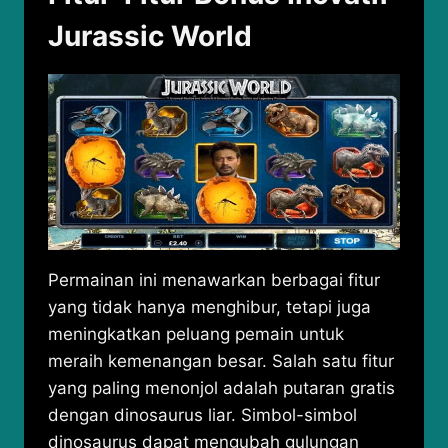
Jurassic World
Permainan ini menawarkan berbagai fitur
yang tidak hanya menghibur, tetapi juga
meningkatkan peluang pemain untuk
meraih kemenangan besar. Salah satu fitur
yang paling menonjol adalah putaran gratis
dengan dinosaurus liar. Simbol-simbol
dinosaurus dapat mengubah gulungan