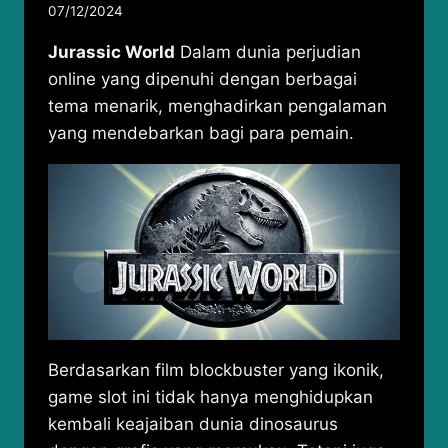
07/12/2024
Jurassic World
Dalam dunia perjudian
online yang dipenuhi dengan berbagai
tema menarik, menghadirkan pengalaman
yang mendebarkan bagi para pemain.
Berdasarkan film blockbuster yang ikonik,
game slot ini tidak hanya menghidupkan
kembali keajaiban dunia dinosaurus