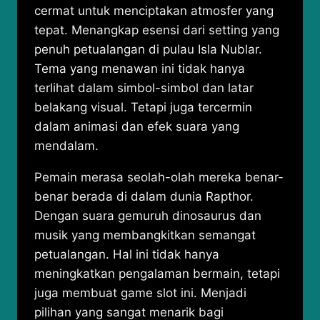
cermat untuk menciptakan atmosfer yang
tepat. Menangkap esensi dari setting yang
penuh petualangan di pulau Isla Nublar.
Tema yang menawan ini tidak hanya
terlihat dalam simbol-simbol dan latar
belakang visual. Tetapi juga tercermin
dalam animasi dan efek suara yang
mendalam.
Pemain merasa seolah-olah mereka benar-
benar berada di dalam dunia Rapthor.
Dengan suara gemuruh dinosaurus dan
musik yang membangkitkan semangat
petualangan. Hal ini tidak hanya
meningkatkan pengalaman bermain, tetapi
juga membuat game slot ini. Menjadi
pilihan yang sangat menarik bagi