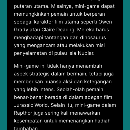
putaran utama. Misalnya, mini-game dapat
memungkinkan pemain untuk berperan
sebagai karakter film utama seperti Owen
Grady atau Claire Dearing. Mereka harus
menghadapi tantangan dari dinosaurus
yang mengancam atau melakukan misi
penyelamatan di pulau Isla Nublar.
Mini-game ini tidak hanya menambah
aspek strategis dalam bermain, tetapi juga
memberikan nuansa aksi dan ketegangan
yang lebih intens. Seolah-olah pemain
benar-benar berada di dalam adegan film
Jurassic World. Selain itu, mini-game dalam
Rapthor juga sering kali menawarkan
kesempatan untuk memenangkan hadiah
tambahan.