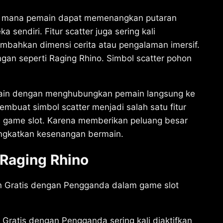
di mana pemain dapat memenangkan putaran
endiri. Fitur scatter juga sering kali
bahkan dimensi cerita atau pengalaman imersif.
an seperti Raging Rhino. Simbol scatter pohon
ain dengan menghubungkan pemain langsung ke
membuat simbol scatter menjadi salah satu fitur
a game slot. Karena memberikan peluang besar
ngkatkan kesenangan bermain.
Raging Rhino
ran Gratis dengan Pengganda dalam game slot
n Gratis dengan Pengganda sering kali diaktifkan