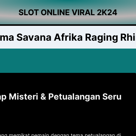
SLOT ONLINE VIRAL 2K24
ma Savana Afrika Raging Rh
p Misteri & Petualangan Seru
yang memikat pemain dengan tema petualangan di