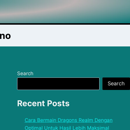
ino
Search
Search
Recent Posts
Cara Bermain Dragons Realm Dengan
Optimal Untuk Hasil Lebih Maksimal