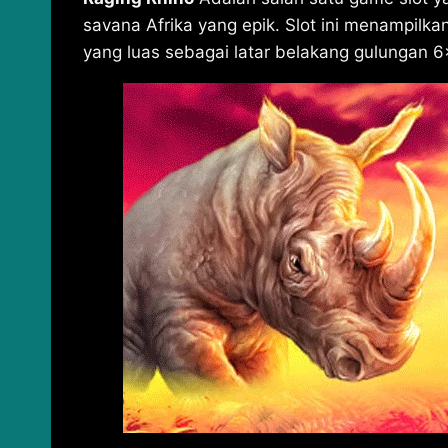
savana Afrika yang epik. Slot ini menampil
yang luas sebagai latar belakang gulungan 6