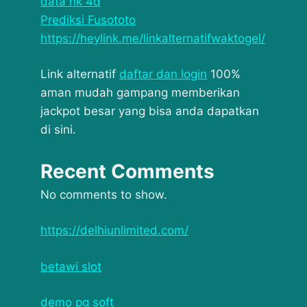
data hk 4d
Prediksi Fusototo
https://heylink.me/linkalternatifwaktogel/
Link alternatif
daftar dan login
100%
aman mudah gampang memberikan
jackpot besar yang bisa anda dapatkan
di sini.
Recent Comments
No comments to show.
https://delhiunlimited.com/
betawi slot
demo pg soft