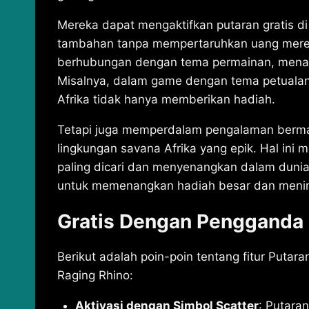
Mereka dapat mengaktifkan putaran gratis 
tambahan tanpa mempertaruhkan uang mereka s
berhubungan dengan tema permainan, menam
Misalnya, dalam game dengan tema petualang
Afrika tidak hanya memberikan hadiah.
Tetapi juga memperdalam pengalaman berm
lingkungan savana Afrika yang epik. Hal ini 
paling dicari dan menyenangkan dalam duni
untuk memenangkan hadiah besar dan meni
Gratis Dengan Pengganda 
Berikut adalah poin-poin tentang fitur Puta
Raging Rhino:
Aktivasi dengan Simbol Scatter
: Putara