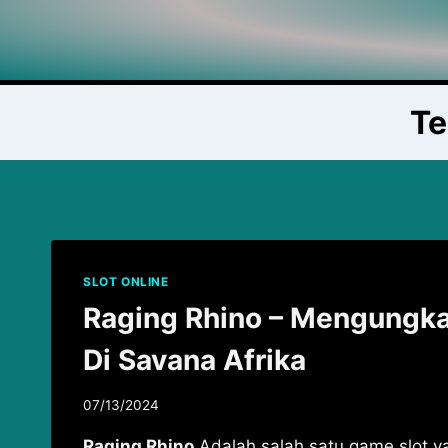
Skip
to
content
Te
SLOT ONLINE
Raging Rhino – Mengungka
Di Savana Afrika
07/13/2024
Raging Rhino
Adalah salah satu game slot 