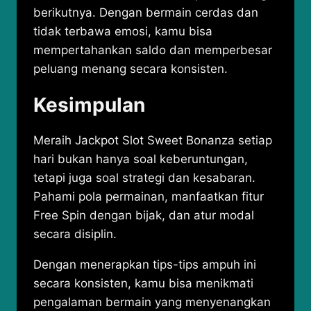
berikutnya. Dengan bermain cerdas dan
tidak terbawa emosi, kamu bisa
mempertahankan saldo dan memperbesar
peluang menang secara konsisten.
Kesimpulan
Meraih Jackpot Slot Sweet Bonanza setiap
hari bukan hanya soal keberuntungan,
tetapi juga soal strategi dan kesabaran.
Pahami pola permainan, manfaatkan fitur
Free Spin dengan bijak, dan atur modal
secara disiplin.
Dengan menerapkan tips-tips ampuh ini
secara konsisten, kamu bisa menikmati
pengalaman bermain yang menyenangkan