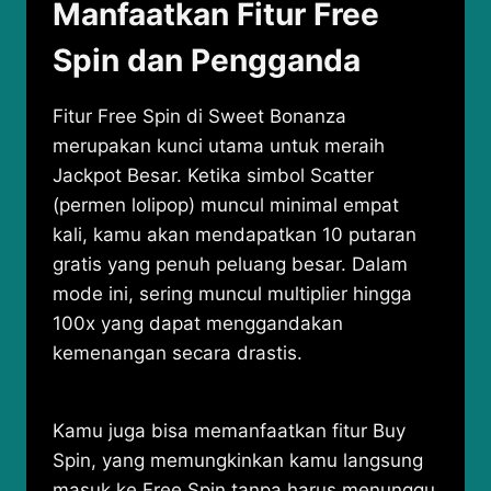
Manfaatkan Fitur Free
Spin dan Pengganda
Fitur Free Spin di Sweet Bonanza
merupakan kunci utama untuk meraih
Jackpot Besar. Ketika simbol Scatter
(permen lolipop) muncul minimal empat
kali, kamu akan mendapatkan 10 putaran
gratis yang penuh peluang besar. Dalam
mode ini, sering muncul multiplier hingga
100x yang dapat menggandakan
kemenangan secara drastis.
Kamu juga bisa memanfaatkan fitur Buy
Spin, yang memungkinkan kamu langsung
masuk ke Free Spin tanpa harus menunggu