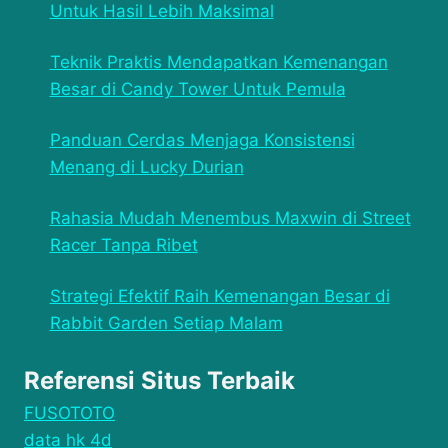
Untuk Hasil Lebih Maksimal
Teknik Praktis Mendapatkan Kemenangan
Besar di Candy Tower Untuk Pemula
Panduan Cerdas Menjaga Konsistensi
Menang di Lucky Durian
Rahasia Mudah Menembus Maxwin di Street
Racer Tanpa Ribet
Strategi Efektif Raih Kemenangan Besar di
Rabbit Garden Setiap Malam
Referensi Situs Terbaik
FUSOTOTO
data hk 4d