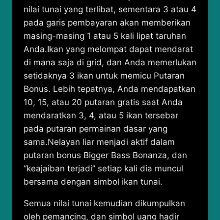
nilai tunai yang terlibat, sementara 3 atau 4
pada garis pembayaran akan memberikan
masing-masing 1 atau 5 kali lipat taruhan
Anda.Ikan yang melompat dapat mendarat
di mana saja di grid, dan Anda memerlukan
setidaknya 3 ikan untuk memicu Putaran
Bonus. Lebih tepatnya, Anda mendapatkan
10, 15, atau 20 putaran gratis saat Anda
mendaratkan 3, 4, atau 5 ikan tersebar
pada putaran permainan dasar yang
sama.Nelayan liar menjadi aktif dalam
putaran bonus Bigger Bass Bonanza, dan
“keajaiban terjadi” setiap kali dia muncul
bersama dengan simbol ikan tunai.
Semua nilai tunai kemudian dikumpulkan
oleh pemancing, dan simbol uang hadir