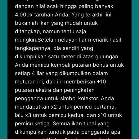
dengan nilai acak hingga paling banyak
4.000x taruhan Anda. Yang terakhir ini
bukanlah ikan yang mudah untuk
ditangkap, namun tentu saja
mungkin.Setelah nelayan liar menarik hasil
tangkapannya, dia sendiri yang
dikumpulkan satu meter di atas gulungan.
Anda memicu kembali putaran bonus untuk
setiap 4 liar yang dikumpulkan dalam
meteran ini, dan ini memberikan +10
putaran ekstra dan peningkatan
pengganda untuk simbol kolektor. Anda
mendapatkan x2 untuk pemicu pertama,
lalu x3 untuk pemicu kedua, dan x10 untuk
pemicu ketiga. Semua ikan tunai yang
dikumpulkan tunduk pada pengganda apa