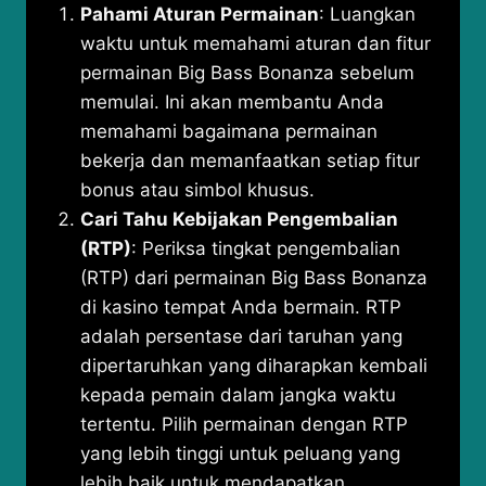
Pahami Aturan Permainan
: Luangkan
waktu untuk memahami aturan dan fitur
permainan Big Bass Bonanza sebelum
memulai. Ini akan membantu Anda
memahami bagaimana permainan
bekerja dan memanfaatkan setiap fitur
bonus atau simbol khusus.
Cari Tahu Kebijakan Pengembalian
(RTP)
: Periksa tingkat pengembalian
(RTP) dari permainan Big Bass Bonanza
di kasino tempat Anda bermain. RTP
adalah persentase dari taruhan yang
dipertaruhkan yang diharapkan kembali
kepada pemain dalam jangka waktu
tertentu. Pilih permainan dengan RTP
yang lebih tinggi untuk peluang yang
lebih baik untuk mendapatkan