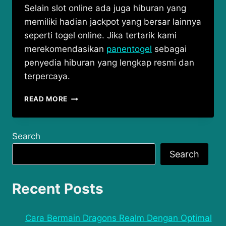
Selain slot online ada juga hiburan yang
memiliki hadian jackpot yang bersar lainnya
seperti togel online. Jika tertarik kami
merekomendasikan
panentogel
sebagai
penyedia hiburan yang lengkap resmi dan
terpercaya.
BIG
READ MORE
BASS
BONANZA
–
Search
SLOT
GACOR
Search
PANCINGAN
KEBERUNTUNGAN
Recent Posts
Cara Bermain Dragons Realm Dengan Optimal