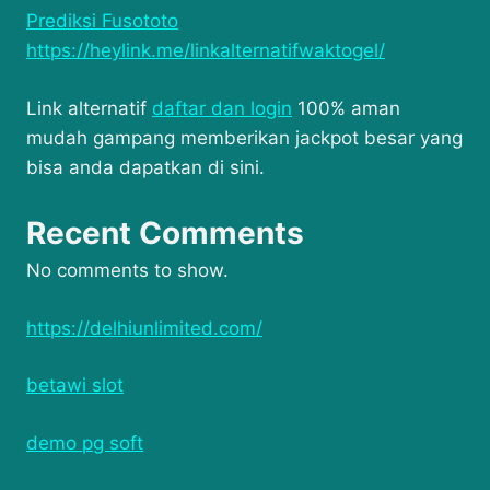
Prediksi Fusototo
https://heylink.me/linkalternatifwaktogel/
Link alternatif
daftar dan login
100% aman
mudah gampang memberikan jackpot besar yang
bisa anda dapatkan di sini.
Recent Comments
No comments to show.
https://delhiunlimited.com/
betawi slot
demo pg soft