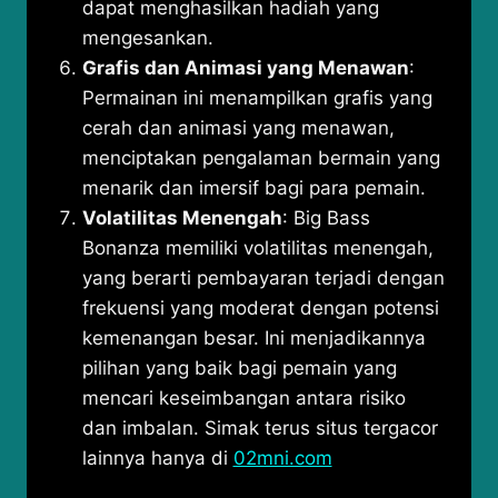
dapat menghasilkan hadiah yang
mengesankan.
Grafis dan Animasi yang Menawan
:
Permainan ini menampilkan grafis yang
cerah dan animasi yang menawan,
menciptakan pengalaman bermain yang
menarik dan imersif bagi para pemain.
Volatilitas Menengah
: Big Bass
Bonanza memiliki volatilitas menengah,
yang berarti pembayaran terjadi dengan
frekuensi yang moderat dengan potensi
kemenangan besar. Ini menjadikannya
pilihan yang baik bagi pemain yang
mencari keseimbangan antara risiko
dan imbalan. Simak terus situs tergacor
lainnya hanya di
02mni.com