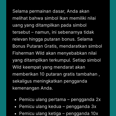
Selama permainan dasar, Anda akan
melihat bahwa simbol Ikan memiliki nilai
uang yang ditampilkan pada simbol
tersebut – namun, ini sebenarnya tidak
relevan hingga putaran bonus. Selama
Bonus Putaran Gratis, mendaratkan simbol
Fisherman Wild akan menyebabkan nilai
yang ditampilkan terkumpul. Setiap simbol
Wild keempat yang mendarat akan
memberikan 10 putaran gratis tambahan ,
sekaligus meningkatkan pengganda
kemenangan Anda.
Pemicu ulang pertama – pengganda 2x
Pemicu ulang kedua – pengganda 3x
Pemicu ulang ketiga – pengganda 10x