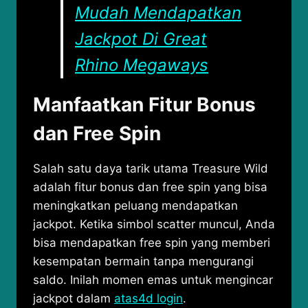
Mudah Mendapatkan
Jackpot Di Great
Rhino Megaways
Manfaatkan Fitur Bonus
dan Free Spin
Salah satu daya tarik utama Treasure Wild
adalah fitur bonus dan free spin yang bisa
meningkatkan peluang mendapatkan
jackpot. Ketika simbol scatter muncul, Anda
bisa mendapatkan free spin yang memberi
kesempatan bermain tanpa mengurangi
saldo. Inilah momen emas untuk mengincar
jackpot dalam
atas4d login
.