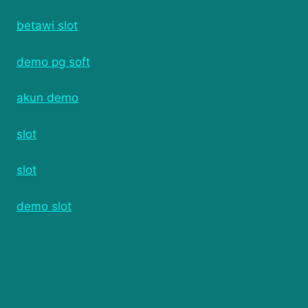
betawi slot
demo pg soft
akun demo
slot
slot
demo slot