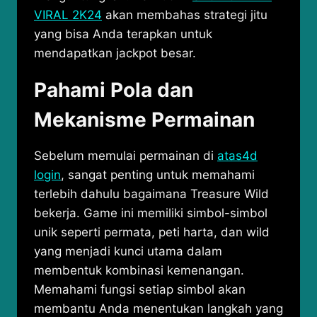
VIRAL 2K24
akan membahas strategi jitu
yang bisa Anda terapkan untuk
mendapatkan jackpot besar.
Pahami Pola dan
Mekanisme Permainan
Sebelum memulai permainan di
atas4d
login
, sangat penting untuk memahami
terlebih dahulu bagaimana Treasure Wild
bekerja. Game ini memiliki simbol-simbol
unik seperti permata, peti harta, dan wild
yang menjadi kunci utama dalam
membentuk kombinasi kemenangan.
Memahami fungsi setiap simbol akan
membantu Anda menentukan langkah yang