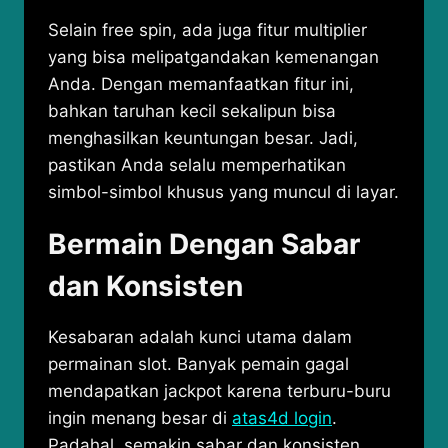
Selain free spin, ada juga fitur multiplier
yang bisa melipatgandakan kemenangan
Anda. Dengan memanfaatkan fitur ini,
bahkan taruhan kecil sekalipun bisa
menghasilkan keuntungan besar. Jadi,
pastikan Anda selalu memperhatikan
simbol-simbol khusus yang muncul di layar.
Bermain Dengan Sabar
dan Konsisten
Kesabaran adalah kunci utama dalam
permainan slot. Banyak pemain gagal
mendapatkan jackpot karena terburu-buru
ingin menang besar di
atas4d login
.
Padahal, semakin sabar dan konsisten