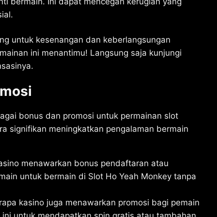
nti bermain. Ini dapat mencegah kerugian yang
ial.
ting untuk kesenangan dan keberlangsungan
mainan ini menantimu! Langsung saja kunjungi
sasinya.
omosi
agai bonus dan promosi untuk permainan slot
ra signifikan meningkatkan pengalaman bermain
asino menawarkan bonus pendaftaran atau
main untuk bermain di Slot Ho Yeah Monkey tanpa
berapa kasino juga menawarkan promosi bagi pemain
 ini untuk mendapatkan spin gratis atau tambahan