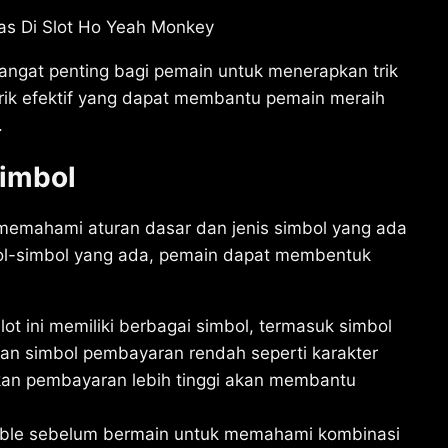
ngat penting bagi pemain untuk menerapkan trik
trik efektif yang dapat membantu pemain meraih
.
Simbol
memahami aturan dasar dan jenis simbol yang ada
ol-simbol yang ada, pemain dapat membentuk
t ini memiliki berbagai simbol, termasuk simbol
an simbol pembayaran rendah seperti karakter
n pembayaran lebih tinggi akan membantu
table sebelum bermain untuk memahami kombinasi