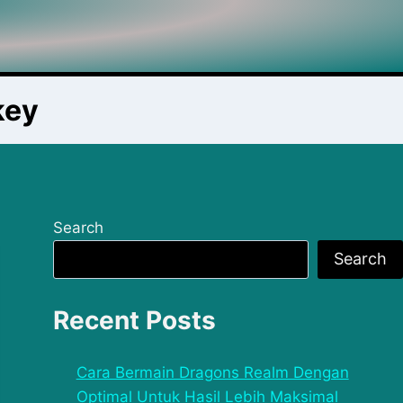
key
Search
Search
Recent Posts
Cara Bermain Dragons Realm Dengan
Optimal Untuk Hasil Lebih Maksimal