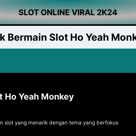
SLOT ONLINE VIRAL 2K24
ik Bermain Slot Ho Yeah Mon
ot Ho Yeah Monkey
n slot yang menarik dengan tema yang berfokus