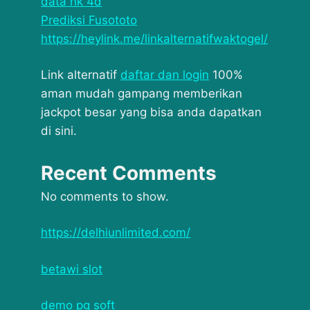
data hk 4d
Prediksi Fusototo
https://heylink.me/linkalternatifwaktogel/
Link alternatif
daftar dan login
100%
aman mudah gampang memberikan
jackpot besar yang bisa anda dapatkan
di sini.
Recent Comments
No comments to show.
https://delhiunlimited.com/
betawi slot
demo pg soft