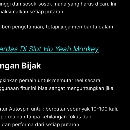
gi dan sosok-sosok mana yang harus dicari. Ini
ksimalkan setiap putaran.
beri pengetahuan, tetapi juga membantu dalam
erdas Di Slot Ho Yeah Monkey
ngan Bijak
kinkan pemain untuk memutar reel secara
ggunaan fitur ini bisa sangat menguntungkan jika
ur Autospin untuk berputar sebanyak 10-100 kali.
 permainan tanpa kehilangan fokus dan
dan performa dari setiap putaran.