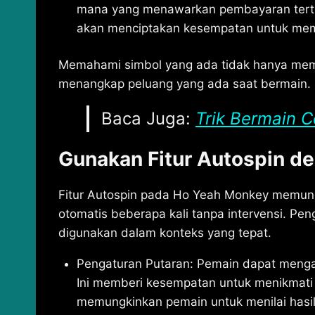
mana yang menawarkan pembayaran terting
akan menciptakan kesempatan untuk mema
Memahami simbol yang ada tidak hanya mem
menangkap peluang yang ada saat bermain.
Baca Juga:
Trik Bermain C
Gunakan Fitur Autospin de
Fitur Autospin pada Ho Yeah Monkey memung
otomatis beberapa kali tanpa intervensi. Pen
digunakan dalam konteks yang tepat.
Pengaturan Putaran: Pemain dapat mengat
Ini memberi kesempatan untuk menikmati
memungkinkan pemain untuk menilai hasil 