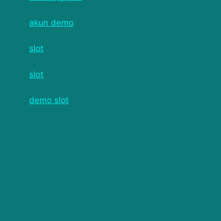
akun demo
slot
slot
demo slot