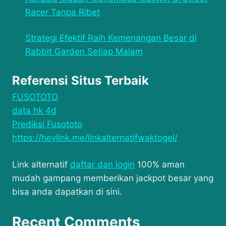
Racer Tanpa Ribet
Strategi Efektif Raih Kemenangan Besar di
Rabbit Garden Setiap Malam
Referensi Situs Terbaik
FUSOTOTO
data hk 4d
Prediksi Fusototo
https://heylink.me/linkalternatifwaktogel/
Link alternatif
daftar dan login
100% aman
mudah gampang memberikan jackpot besar yang
bisa anda dapatkan di sini.
Recent Comments