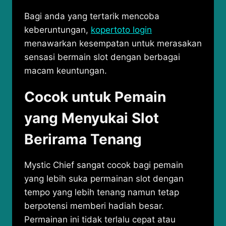
Bagi anda yang tertarik mencoba
keberuntungan,
kopertoto login
menawarkan kesempatan untuk merasakan
sensasi bermain slot dengan berbagai
macam keuntungan.
Cocok untuk Pemain
yang Menyukai Slot
Berirama Tenang
Mystic Chief sangat cocok bagi pemain
yang lebih suka permainan slot dengan
tempo yang lebih tenang namun tetap
berpotensi memberi hadiah besar.
Permainan ini tidak terlalu cepat atau