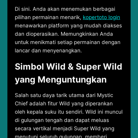
Di sini. Anda akan menemukan berbagai
pilihan permainan menarik,
kopertoto login
menawarkan platform yang mudah diakses
dan dioperasikan. Memungkinkan Anda
untuk menikmati setiap permainan dengan
lancar dan menyenangkan.
Simbol Wild & Super Wild
yang Menguntungkan
Salah satu daya tarik utama dari Mystic
Chief adalah fitur Wild yang diperankan
oleh kepala suku itu sendiri. Wild ini muncul
di gulungan tengah dan dapat meluas
secara vertikal menjadi Super Wild yang
menutupi seluruh gulungan, memberi