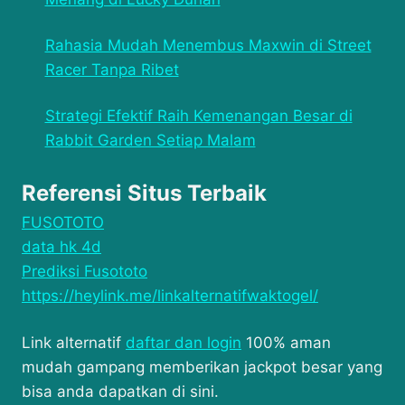
Rahasia Mudah Menembus Maxwin di Street
Racer Tanpa Ribet
Strategi Efektif Raih Kemenangan Besar di
Rabbit Garden Setiap Malam
Referensi Situs Terbaik
FUSOTOTO
data hk 4d
Prediksi Fusototo
https://heylink.me/linkalternatifwaktogel/
Link alternatif
daftar dan login
100% aman
mudah gampang memberikan jackpot besar yang
bisa anda dapatkan di sini.