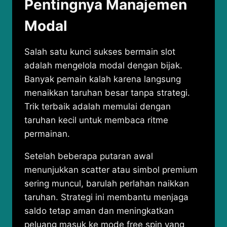
Pentingnya Manajemen
Modal
Salah satu kunci sukses bermain slot
adalah mengelola modal dengan bijak.
Banyak pemain kalah karena langsung
menaikkan taruhan besar tanpa strategi.
Trik terbaik adalah memulai dengan
taruhan kecil untuk membaca ritme
permainan.
Setelah beberapa putaran awal
menunjukkan scatter atau simbol premium
sering muncul, barulah perlahan naikkan
taruhan. Strategi ini membantu menjaga
saldo tetap aman dan meningkatkan
peluang masuk ke mode free spin yang