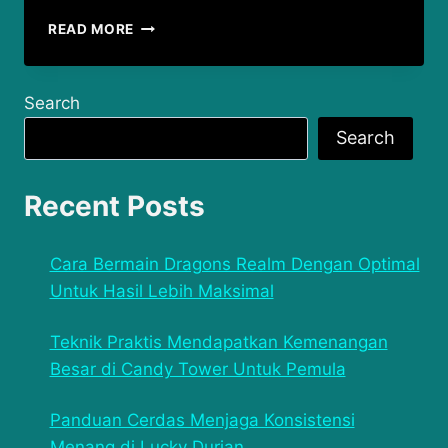
STRATEGI
READ MORE
MENANG
BESAR
DI
Search
SLOT
INCAN
Search
WONDERS
Recent Posts
Cara Bermain Dragons Realm Dengan Optimal
Untuk Hasil Lebih Maksimal
Teknik Praktis Mendapatkan Kemenangan
Besar di Candy Tower Untuk Pemula
Panduan Cerdas Menjaga Konsistensi
Menang di Lucky Durian