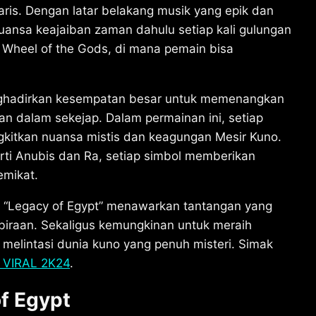
is. Dengan latar belakang musik yang epik dan
uansa keajaiban zaman dahulu setiap kali gulungan
k Wheel of the Gods, di mana pemain bisa
enghadirkan kesempatan besar untuk memenangkan
 dalam sekejap. Dalam permainan ini, setiap
ngkitkan nuansa mistis dan keagungan Mesir Kuno.
rti Anubis dan Ra, setiap simbol memberikan
mikat.
i, “Legacy of Egypt” menawarkan tantangan yang
iraan. Sekaligus kemungkinan untuk meraih
elintasi dunia kuno yang penuh misteri. Simak
 VIRAL 2K24
.
f Egypt