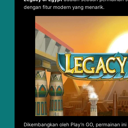
dengan fitur modern yang menarik.
Dikembangkan oleh Play’n GO, permainan ini