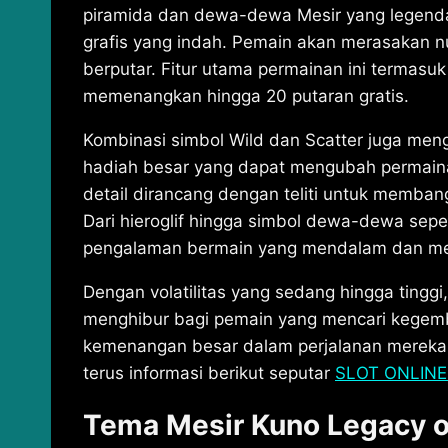
piramida dan dewa-dewa Mesir yang legendar
grafis yang indah. Pemain akan merasakan n
berputar. Fitur utama permainan ini termasu
memenangkan hingga 20 putaran gratis.
Kombinasi simbol Wild dan Scatter juga m
hadiah besar yang dapat mengubah permainan
detail dirancang dengan teliti untuk memba
Dari hieroglif hingga simbol dewa-dewa sepe
pengalaman bermain yang mendalam dan me
Dengan volatilitas yang sedang hingga tingg
menghibur bagi pemain yang mencari kegemb
kemenangan besar dalam perjalanan mereka m
terus informasi berikut seputar
SLOT ONLINE
Tema Mesir Kuno Legacy o