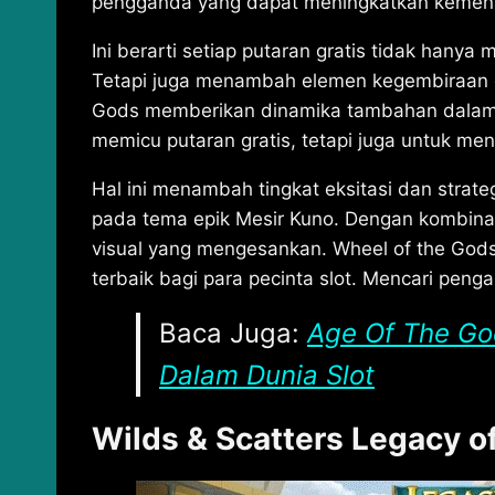
pengganda yang dapat meningkatkan kemenang
Ini berarti setiap putaran gratis tidak han
Tetapi juga menambah elemen kegembiraan da
Gods memberikan dinamika tambahan dalam 
memicu putaran gratis, tetapi juga untuk m
Hal ini menambah tingkat eksitasi dan strateg
pada tema epik Mesir Kuno. Dengan kombinas
visual yang mengesankan. Wheel of the Gods 
terbaik bagi para pecinta slot. Mencari pe
Baca Juga:
Age Of The Go
Dalam Dunia Slot
Wilds & Scatters Legacy o