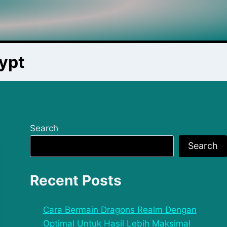
ypt
Search
Search
Recent Posts
Cara Bermain Dragons Realm Dengan
Optimal Untuk Hasil Lebih Maksimal