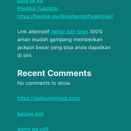
data hk 4d
Prediksi Fusototo
https://heylink.me/linkalternatifwaktogel/
Link alternatif
daftar dan login
100%
aman mudah gampang memberikan
jackpot besar yang bisa anda dapatkan
di sini.
Recent Comments
No comments to show.
https://delhiunlimited.com/
betawi slot
demo pg soft