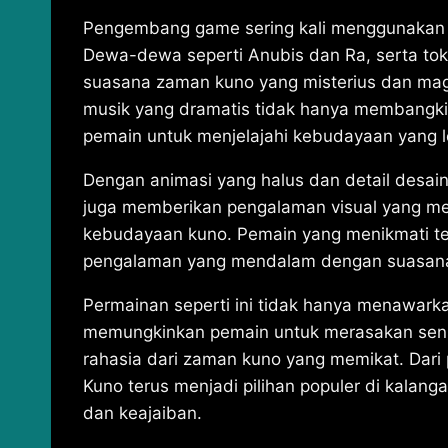
Pengembang game sering kali menggunakan sim
Dewa-dewa seperti Anubis dan Ra, serta tok
suasana zaman kuno yang misterius dan magi
musik yang dramatis tidak hanya membangki
pemain untuk menjelajahi kebudayaan yang l
Dengan animasi yang halus dan detail desain 
juga memberikan pengalaman visual yang m
kebudayaan kuno. Pemain yang menikmati te
pengalaman yang mendalam dengan suasana 
Permainan seperti ini tidak hanya menawark
memungkinkan pemain untuk merasakan sensa
rahasia dari zaman kuno yang memikat. Dar
Kuno terus menjadi pilihan populer di kala
dan keajaiban.