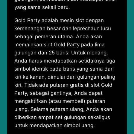
yang sama sekali baru.
Gold Party adalah mesin slot dengan
kemenangan besar dan leprechaun lucu
sebagai pemeran utama. Anda akan
memainkan slot Gold Party pada lima
gulungan dan 25 baris. Untuk menang,
Anda harus mendapatkan setidaknya tiga
simbol identik pada baris yang sama dari
kiri ke kanan, dimulai dari gulungan paling
kiri. Tidak ada putaran gratis di slot Gold
Party, sebagai gantinya, Anda dapat
mengaktifkan (atau membeli) putaran
ulang. Selama putaran ulang, Anda akan
diberikan empat set gulungan sekaligus
untuk mendapatkan simbol uang.