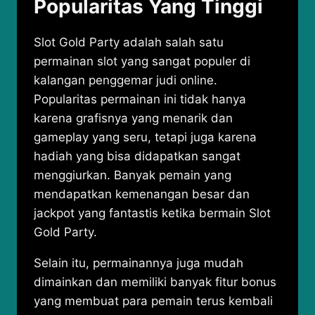
Popularitas Yang Tinggi
Slot Gold Party adalah salah satu
permainan slot yang sangat populer di
kalangan penggemar judi online.
Popularitas permainan ini tidak hanya
karena grafisnya yang menarik dan
gameplay yang seru, tetapi juga karena
hadiah yang bisa didapatkan sangat
menggiurkan. Banyak pemain yang
mendapatkan kemenangan besar dan
jackpot yang fantastis ketika bermain Slot
Gold Party.
Selain itu, permainannya juga mudah
dimainkan dan memiliki banyak fitur bonus
yang membuat para pemain terus kembali