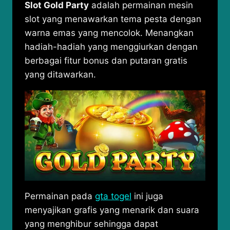
Slot Gold Party
adalah permainan mesin
slot yang menawarkan tema pesta dengan
warna emas yang mencolok. Menangkan
hadiah-hadiah yang menggiurkan dengan
berbagai fitur bonus dan putaran gratis
yang ditawarkan.
Permainan pada
gta togel
ini juga
menyajikan grafis yang menarik dan suara
yang menghibur sehingga dapat