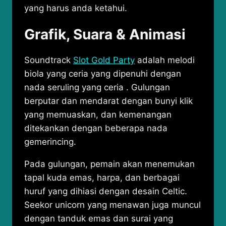
yang harus anda ketahui.
Grafik, Suara & Animasi
Soundtrack
Slot Gold Party
adalah melodi
biola yang ceria yang dipenuhi dengan
nada seruling yang ceria . Gulungan
berputar dan mendarat dengan bunyi klik
yang memuaskan, dan kemenangan
ditekankan dengan beberapa nada
gemerincing.
Pada gulungan, pemain akan menemukan
tapal kuda emas, harpa, dan berbagai
huruf yang dihiasi dengan desain Celtic.
Seekor unicorn yang menawan juga muncul
dengan tanduk emas dan surai yang