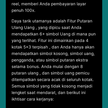
reel, memberi Anda pembayaran layar
penuh 100x.
Daya tarik utamanya adalah Fitur Putaran
Ulang Uang , yang dipicu saat Anda
mendapatkan 6+ simbol Uang di mana pun
yang terlihat. Fitur ini dimainkan pada 4
kotak 5×3 terpisah , dan Anda hanya akan
mendapatkan simbol kosong, simbol uang,
pengganda, atau simbol putaran ekstra
selama bonus. Anda mulai dengan 8
putaran ulang , dan simbol uang pemicu
ditempatkan secara acak di seluruh kotak.
Semua simbol yang tidak kosong menjadi
lengket saat mendarat, dan berikut ini
ikhtisar cara kerjanya: