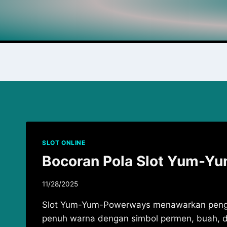
Skip
to
content
SLOT ONLINE
Bocoran Pola Slot Yum-Y
11/28/2025
Slot Yum-Yum-Powerways menawarkan peng
penuh warna dengan simbol permen, buah, 