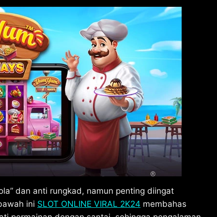
la” dan anti rungkad, namun penting diingat
bawah ini
SLOT ONLINE VIRAL 2K24
membahas
mati permainan dengan santai, sehingga pengalaman