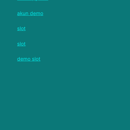
akun demo
slot
slot
demo slot