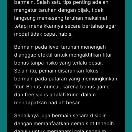
bermain. Salah satu tips penting adalah
mengatur taruhan dengan bijak, tidak
langsung memasang taruhan maksimal
tetapi menaikkannya secara bertahap agar
modal tidak cepat habis.
Bermain pada level taruhan menengah
dianggap efektif untuk mengaktifkan fitur
bonus tanpa risiko yang terlalu besar.
Selain itu, pemain disarankan fokus
bermain pada putaran yang memungkinkan
fitur. Bonus muncul, karena bonus game
dan free spins adalah kunci dalam
mendapatkan hadiah besar.
Sebaiknya juga bermain secara disiplin
dengan memanfaatkan demo slot terlebih
dahulu untuk memahami pola sebelum