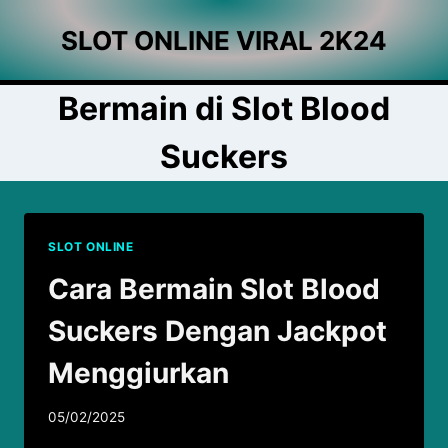
Skip
SLOT ONLINE VIRAL 2K24
to
content
Bermain di Slot Blood
Suckers
SLOT ONLINE
Cara Bermain Slot Blood
Suckers Dengan Jackpot
Menggiurkan
05/02/2025