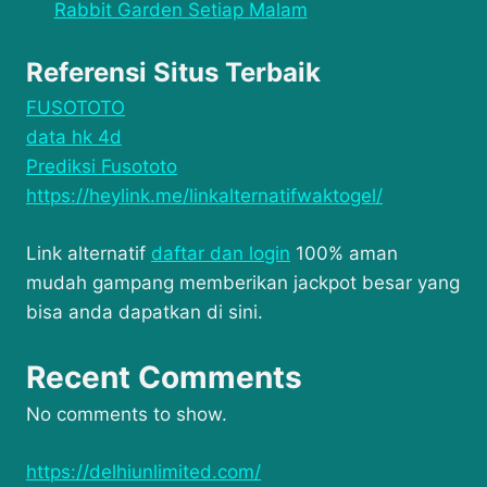
Rabbit Garden Setiap Malam
Referensi Situs Terbaik
FUSOTOTO
data hk 4d
Prediksi Fusototo
https://heylink.me/linkalternatifwaktogel/
Link alternatif
daftar dan login
100% aman
mudah gampang memberikan jackpot besar yang
bisa anda dapatkan di sini.
Recent Comments
No comments to show.
https://delhiunlimited.com/