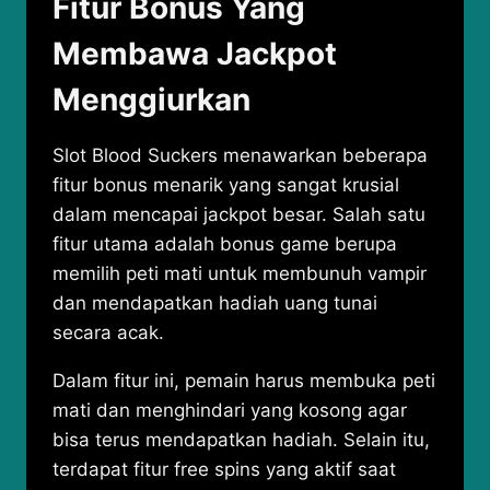
Fitur Bonus Yang
Membawa Jackpot
Menggiurkan
Slot Blood Suckers menawarkan beberapa
fitur bonus menarik yang sangat krusial
dalam mencapai jackpot besar. Salah satu
fitur utama adalah bonus game berupa
memilih peti mati untuk membunuh vampir
dan mendapatkan hadiah uang tunai
secara acak.
Dalam fitur ini, pemain harus membuka peti
mati dan menghindari yang kosong agar
bisa terus mendapatkan hadiah. Selain itu,
terdapat fitur free spins yang aktif saat