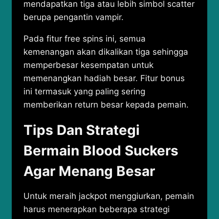
mendapatkan tiga atau lebih simbol scatter
berupa pengantin vampir.
Pada fitur free spins ini, semua
kemenangan akan dikalikan tiga sehingga
memperbesar kesempatan untuk
memenangkan hadiah besar. Fitur bonus
ini termasuk yang paling sering
memberikan return besar kepada pemain.
Tips Dan Strategi
Bermain Blood Suckers
Agar Menang Besar
Untuk meraih jackpot menggiurkan, pemain
harus menerapkan beberapa strategi