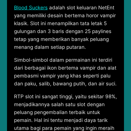
Blood Suckers
adalah slot keluaran NetEnt
yang memiliki desain bertema horor vampir
klasik. Slot ini menampilkan tata letak 5
gulungan dan 3 baris dengan 25 paylines
tetap yang memberikan banyak peluang
menang dalam setiap putaran.
Simbol-simbol dalam permainan ini terdiri
dari berbagai ikon bertema vampir dan alat
pembasmi vampir yang khas seperti palu
dan paku, salib, bawang putih, dan air suci.
RTP slot ini sangat tinggi, yaitu sekitar 98%,
menjadikannya salah satu slot dengan
peluang pengembalian terbaik untuk
pemain. Hal ini tentu menjadi daya tarik
utama bagi para pemain yang ingin meraih