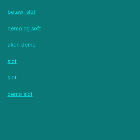
betawi slot
demo pg soft
akun demo
slot
slot
demo slot