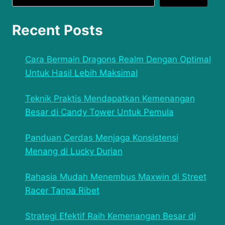
JACKPOT
MENGGIURKAN
Recent Posts
Cara Bermain Dragons Realm Dengan Optimal
Untuk Hasil Lebih Maksimal
Teknik Praktis Mendapatkan Kemenangan
Besar di Candy Tower Untuk Pemula
Panduan Cerdas Menjaga Konsistensi
Menang di Lucky Durian
Rahasia Mudah Menembus Maxwin di Street
Racer Tanpa Ribet
Strategi Efektif Raih Kemenangan Besar di