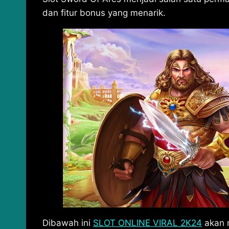
dan fitur bonus yang menarik.
Dibawah ini
SLOT ONLINE VIRAL 2K24
akan 