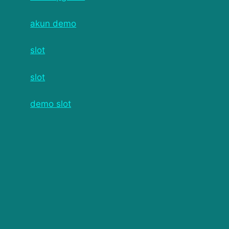
akun demo
slot
slot
demo slot