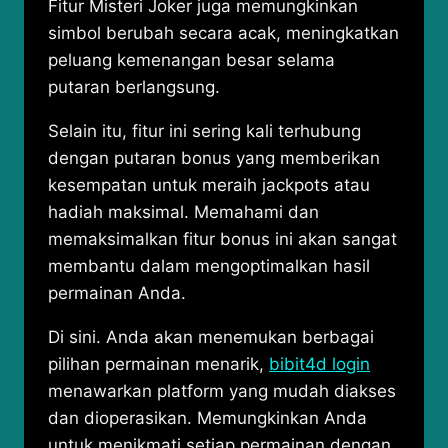
Fitur Misteri Joker juga memungkinkan
simbol berubah secara acak, meningkatkan
peluang kemenangan besar selama
putaran berlangsung.
Selain itu, fitur ini sering kali terhubung
dengan putaran bonus yang memberikan
kesempatan untuk meraih jackpots atau
hadiah maksimal. Memahami dan
memaksimalkan fitur bonus ini akan sangat
membantu dalam mengoptimalkan hasil
permainan Anda.
Di sini. Anda akan menemukan berbagai
pilihan permainan menarik,
bibit4d login
menawarkan platform yang mudah diakses
dan dioperasikan. Memungkinkan Anda
untuk menikmati setiap permainan dengan