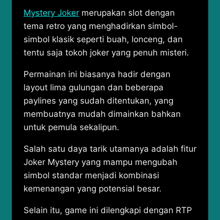
Mystery Joker
merupakan slot dengan
tema retro yang menghadirkan simbol-
simbol klasik seperti buah, lonceng, dan
tentu saja tokoh joker yang penuh misteri.
Permainan ini biasanya hadir dengan
layout lima gulungan dan beberapa
paylines yang sudah ditentukan, yang
membuatnya mudah dimainkan bahkan
untuk pemula sekalipun.
Salah satu daya tarik utamanya adalah fitur
Joker Mystery yang mampu mengubah
simbol standar menjadi kombinasi
kemenangan yang potensial besar.
Selain itu, game ini dilengkapi dengan RTP