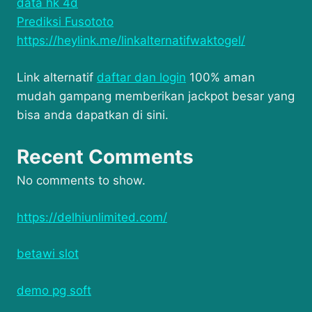
data hk 4d
Prediksi Fusototo
https://heylink.me/linkalternatifwaktogel/
Link alternatif
daftar dan login
100% aman
mudah gampang memberikan jackpot besar yang
bisa anda dapatkan di sini.
Recent Comments
No comments to show.
https://delhiunlimited.com/
betawi slot
demo pg soft