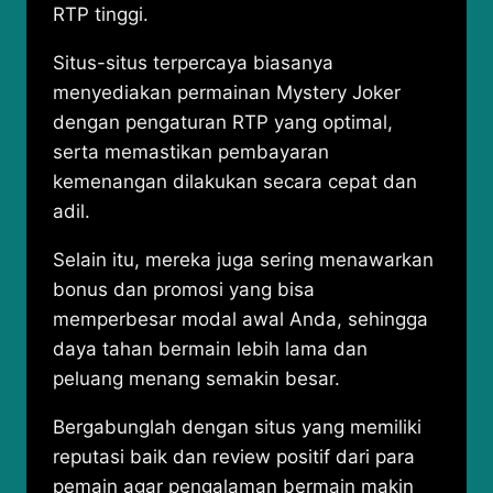
RTP tinggi.
Situs-situs terpercaya biasanya
menyediakan permainan Mystery Joker
dengan pengaturan RTP yang optimal,
serta memastikan pembayaran
kemenangan dilakukan secara cepat dan
adil.
Selain itu, mereka juga sering menawarkan
bonus dan promosi yang bisa
memperbesar modal awal Anda, sehingga
daya tahan bermain lebih lama dan
peluang menang semakin besar.
Bergabunglah dengan situs yang memiliki
reputasi baik dan review positif dari para
pemain agar pengalaman bermain makin