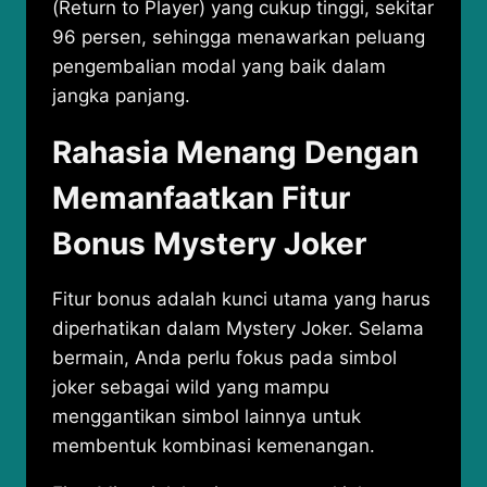
(Return to Player) yang cukup tinggi, sekitar
96 persen, sehingga menawarkan peluang
pengembalian modal yang baik dalam
jangka panjang.
Rahasia Menang Dengan
Memanfaatkan Fitur
Bonus Mystery Joker
Fitur bonus adalah kunci utama yang harus
diperhatikan dalam Mystery Joker. Selama
bermain, Anda perlu fokus pada simbol
joker sebagai wild yang mampu
menggantikan simbol lainnya untuk
membentuk kombinasi kemenangan.