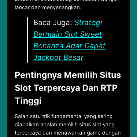
lancar dan menyenangkan.
Baca Juga:
Strategi
Bermain Slot Sweet
Bonanza Agar Dapat
Jackpot Besar
Pentingnya Memilih Situs
Slot Terpercaya Dan RTP
Tinggi
Salah satu trik fundamental yang sering
diabaikan adalah memilih situs slot yang
terpercaya dan menawarkan game dengan