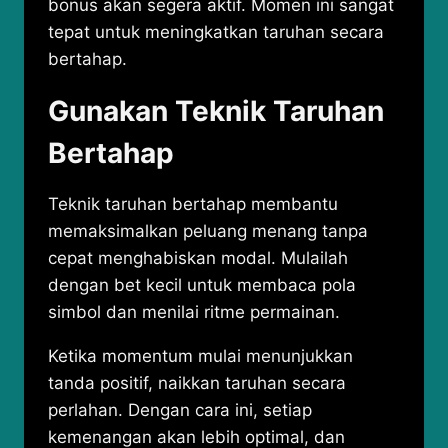
bonus akan segera aktif. Momen ini sangat
tepat untuk meningkatkan taruhan secara
bertahap.
Gunakan Teknik Taruhan
Bertahap
Teknik taruhan bertahap membantu
memaksimalkan peluang menang tanpa
cepat menghabiskan modal. Mulailah
dengan bet kecil untuk membaca pola
simbol dan menilai ritme permainan.
Ketika momentum mulai menunjukkan
tanda positif, naikkan taruhan secara
perlahan. Dengan cara ini, setiap
kemenangan akan lebih optimal, dan