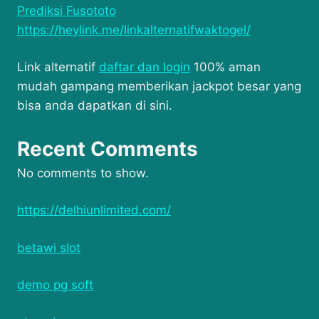
Prediksi Fusototo
https://heylink.me/linkalternatifwaktogel/
Link alternatif
daftar dan login
100% aman
mudah gampang memberikan jackpot besar yang
bisa anda dapatkan di sini.
Recent Comments
No comments to show.
https://delhiunlimited.com/
betawi slot
demo pg soft