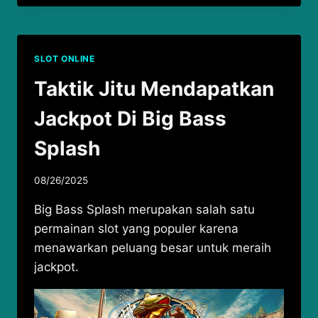
MENANG
MUDAH
DI
BIG
SLOT ONLINE
BASS
SPLASH
Taktik Jitu Mendapatkan
Jackpot Di Big Bass
Splash
08/26/2025
Big Bass Splash merupakan salah satu
permainan slot yang populer karena
menawarkan peluang besar untuk meraih
jackpot.