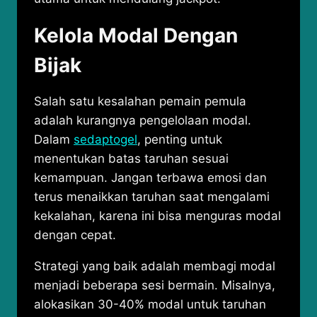
Kelola Modal Dengan
Bijak
Salah satu kesalahan pemain pemula
adalah kurangnya pengelolaan modal.
Dalam
sedaptogel
, penting untuk
menentukan batas taruhan sesuai
kemampuan. Jangan terbawa emosi dan
terus menaikkan taruhan saat mengalami
kekalahan, karena ini bisa menguras modal
dengan cepat.
Strategi yang baik adalah membagi modal
menjadi beberapa sesi bermain. Misalnya,
alokasikan 30-40% modal untuk taruhan