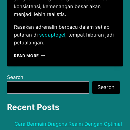
konsistensi, kemenangan besar akan
menjadi lebih realistis.
Rasakan adrenalin berpacu dalam setiap
putaran di
sedaptogel
, tempat hiburan jadi
petualangan.
TAKTIK
READ MORE
JITU
MENDAPATKAN
JACKPOT
Search
DI
BIG
Search
BASS
SPLASH
Recent Posts
Cara Bermain Dragons Realm Dengan Optimal