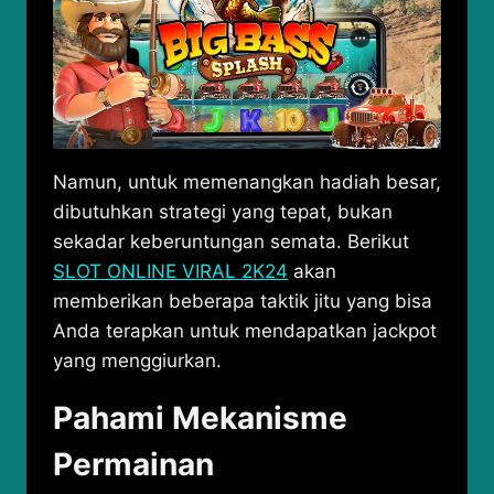
Namun, untuk memenangkan hadiah besar,
dibutuhkan strategi yang tepat, bukan
sekadar keberuntungan semata. Berikut
SLOT ONLINE VIRAL 2K24
akan
memberikan beberapa taktik jitu yang bisa
Anda terapkan untuk mendapatkan jackpot
yang menggiurkan.
Pahami Mekanisme
Permainan