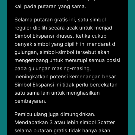
kali pada putaran yang sama.
Selama putaran gratis ini, satu simbol
reguler dipilih secara acak untuk menjadi
Simbol Ekspansi khusus. Ketika cukup
banyak simbol yang dipilih ini mendarat di
gulungan, simbol-simbol tersebut akan
mengembang untuk menutupi semua posisi
pada gulungan masing-masing,
meningkatkan potensi kemenangan besar.
Simbol Ekspansi ini tidak perlu berdekatan
satu sama lain untuk menghasilkan
pembayaran.
Pemicu ulang juga dimungkinkan.
Mendapatkan 3 atau lebih simbol Scatter
selama putaran gratis tidak hanya akan