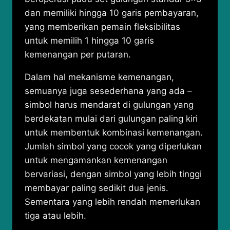
dan memiliki hingga 10 garis pembayaran,
yang memberikan pemain fleksibilitas
untuk memilih 1 hingga 10 garis
kemenangan per putaran.
Dalam hal mekanisme kemenangan,
semuanya juga sesederhana yang ada –
simbol harus mendarat di gulungan yang
berdekatan mulai dari gulungan paling kiri
untuk membentuk kombinasi kemenangan.
Jumlah simbol yang cocok yang diperlukan
untuk mengamankan kemenangan
bervariasi, dengan simbol yang lebih tinggi
membayar paling sedikit dua jenis.
Sementara yang lebih rendah memerlukan
tiga atau lebih.