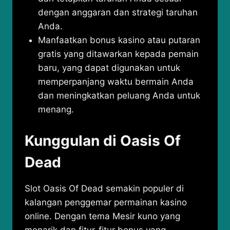
dengan anggaran dan strategi taruhan
Anda.
Manfaatkan bonus kasino atau putaran
gratis yang ditawarkan kepada pemain
baru, yang dapat digunakan untuk
memperpanjang waktu bermain Anda
dan meningkatkan peluang Anda untuk
menang.
Kunggulan di Oasis Of
Dead
Slot Oasis Of Dead semakin populer di
kalangan penggemar permainan kasino
online. Dengan tema Mesir kuno yang
menarik dan fitur-fitur bonus yang