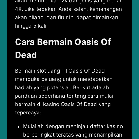
akan memberikan 2X dan jenis yang benar
4X. Jika tebakan Anda salah, kemenangan
akan hilang, dan fitur ini dapat dimainkan
hingga 5 kali.
Cara Bermain Oasis Of
Dead
Bermain slot uang riil Oasis Of Dead
membuka peluang untuk mendapatkan
hadiah yang potensial. Berikut adalah
panduan sederhana tentang cara mulai
bermain di kasino Oasis Of Dead yang
tepercaya:
Mulailah dengan meninjau daftar kasino
berperingkat teratas yang menampilkan