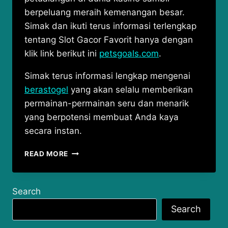
berpeluang meraih kemenangan besar.
Simak dan ikuti terus informasi terlengkap
tentang Slot Gacor Favorit hanya dengan
klik link berikut ini
petsgoals.com
.
Simak terus informasi lengkap mengenai
berastogel
yang akan selalu memberikan
permainan-permainan seru dan menarik
yang berpotensi membuat Anda kaya
secara instan.
OASIS
READ MORE
OF
DEAD
–
Search
PETUALANGAN
MENCARI
Search
KEMENANGAN
DI