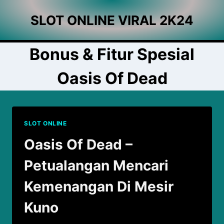
Skip
SLOT ONLINE VIRAL 2K24
to
content
Bonus & Fitur Spesial
Oasis Of Dead
SLOT ONLINE
Oasis Of Dead –
Petualangan Mencari
Kemenangan Di Mesir
Kuno