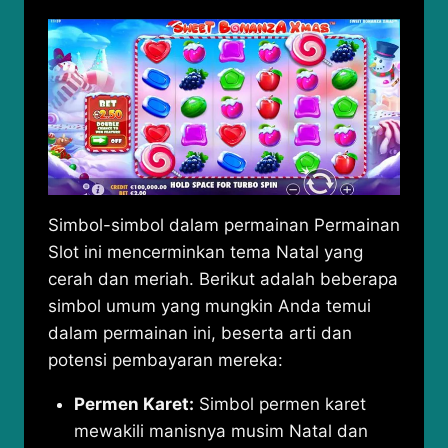
Simbol-simbol dalam permainan Permainan
Slot ini mencerminkan tema Natal yang
cerah dan meriah. Berikut adalah beberapa
simbol umum yang mungkin Anda temui
dalam permainan ini, beserta arti dan
potensi pembayaran mereka:
Permen Karet:
Simbol permen karet
mewakili manisnya musim Natal dan