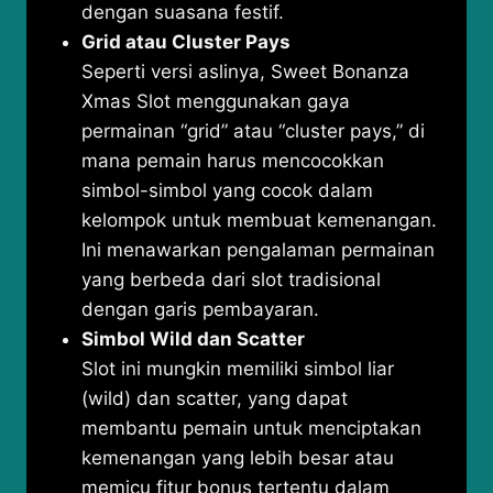
dengan suasana festif.
Grid atau Cluster Pays
Seperti versi aslinya, Sweet Bonanza
Xmas Slot menggunakan gaya
permainan “grid” atau “cluster pays,” di
mana pemain harus mencocokkan
simbol-simbol yang cocok dalam
kelompok untuk membuat kemenangan.
Ini menawarkan pengalaman permainan
yang berbeda dari slot tradisional
dengan garis pembayaran.
Simbol Wild dan Scatter
Slot ini mungkin memiliki simbol liar
(wild) dan scatter, yang dapat
membantu pemain untuk menciptakan
kemenangan yang lebih besar atau
memicu fitur bonus tertentu dalam