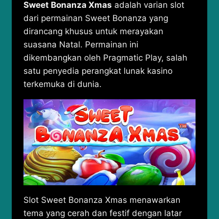
Sweet Bonanza Xmas
adalah varian slot
dari permainan Sweet Bonanza yang
dirancang khusus untuk merayakan
suasana Natal. Permainan ini
dikembangkan oleh Pragmatic Play, salah
satu penyedia perangkat lunak kasino
terkemuka di dunia.
Slot Sweet Bonanza Xmas menawarkan
tema yang cerah dan festif dengan latar