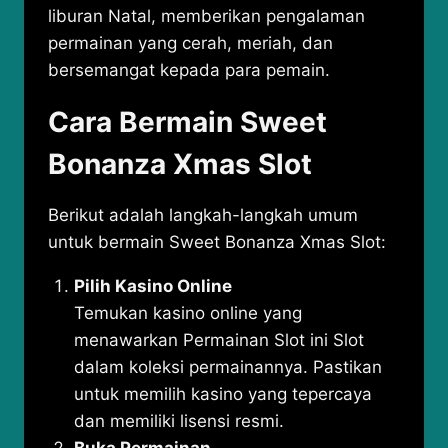
liburan Natal, memberikan pengalaman
permainan yang cerah, meriah, dan
bersemangat kepada para pemain.
Cara Bermain Sweet
Bonanza Xmas Slot
Berikut adalah langkah-langkah umum
untuk bermain Sweet Bonanza Xmas Slot:
Pilih Kasino Online
Temukan kasino online yang
menawarkan Permainan Slot ini Slot
dalam koleksi permainannya. Pastikan
untuk memilih kasino yang tepercaya
dan memiliki lisensi resmi.
Buka Permainan