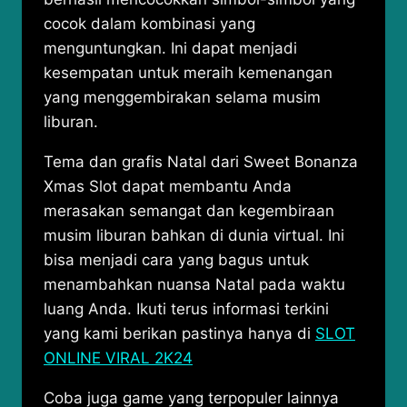
cocok dalam kombinasi yang
menguntungkan. Ini dapat menjadi
kesempatan untuk meraih kemenangan
yang menggembirakan selama musim
liburan.
Tema dan grafis Natal dari Sweet Bonanza
Xmas Slot dapat membantu Anda
merasakan semangat dan kegembiraan
musim liburan bahkan di dunia virtual. Ini
bisa menjadi cara yang bagus untuk
menambahkan nuansa Natal pada waktu
luang Anda. Ikuti terus informasi terkini
yang kami berikan pastinya hanya di
SLOT
ONLINE VIRAL 2K24
Coba juga game yang terpopuler lainnya