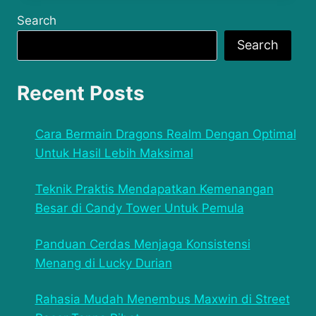
–
Search
SLOT
LUCU
Search
BERTEMAKAN
SALJU
Recent Posts
Cara Bermain Dragons Realm Dengan Optimal
Untuk Hasil Lebih Maksimal
Teknik Praktis Mendapatkan Kemenangan
Besar di Candy Tower Untuk Pemula
Panduan Cerdas Menjaga Konsistensi
Menang di Lucky Durian
Rahasia Mudah Menembus Maxwin di Street