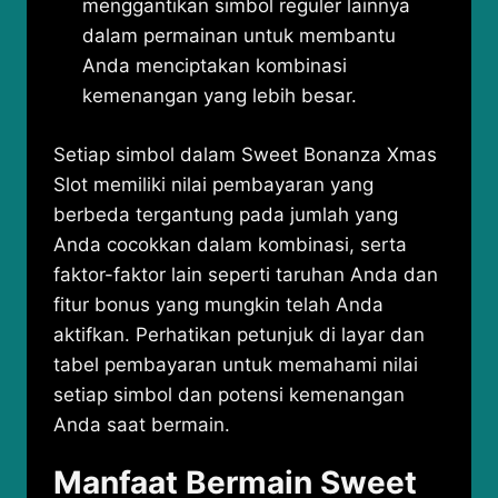
menggantikan simbol reguler lainnya
dalam permainan untuk membantu
Anda menciptakan kombinasi
kemenangan yang lebih besar.
Setiap simbol dalam Sweet Bonanza Xmas
Slot memiliki nilai pembayaran yang
berbeda tergantung pada jumlah yang
Anda cocokkan dalam kombinasi, serta
faktor-faktor lain seperti taruhan Anda dan
fitur bonus yang mungkin telah Anda
aktifkan. Perhatikan petunjuk di layar dan
tabel pembayaran untuk memahami nilai
setiap simbol dan potensi kemenangan
Anda saat bermain.
Manfaat Bermain Sweet