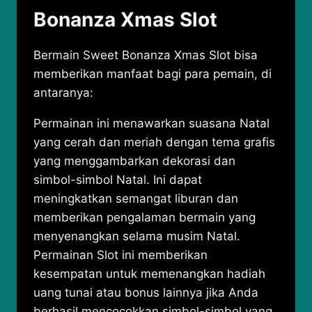
Bonanza Xmas Slot
Bermain Sweet Bonanza Xmas Slot bisa
memberikan manfaat bagi para pemain, di
antaranya:
Permainan ini menawarkan suasana Natal
yang cerah dan meriah dengan tema grafis
yang menggambarkan dekorasi dan
simbol-simbol Natal. Ini dapat
meningkatkan semangat liburan dan
memberikan pengalaman bermain yang
menyenangkan selama musim Natal.
Permainan Slot ini memberikan
kesempatan untuk memenangkan hadiah
uang tunai atau bonus lainnya jika Anda
berhasil mencocokkan simbol-simbol yang