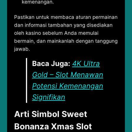
kemenangan.
Pastikan untuk membaca aturan permainan
dan informasi tambahan yang disediakan
oleh kasino sebelum Anda memulai
bermain, dan mainkanlah dengan tanggung
jawab.
Baca Juga:
4K Ultra
Gold – Slot Menawan
Potensi Kemenangan
Signifikan
Arti Simbol Sweet
Bonanza Xmas Slot