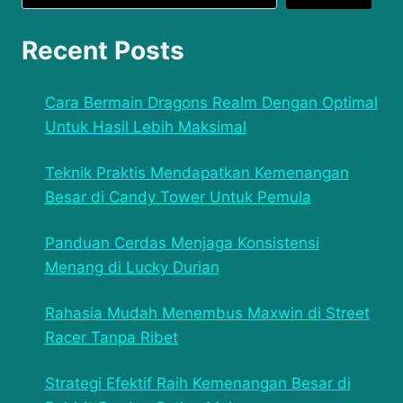
Recent Posts
Cara Bermain Dragons Realm Dengan Optimal
Untuk Hasil Lebih Maksimal
Teknik Praktis Mendapatkan Kemenangan
Besar di Candy Tower Untuk Pemula
Panduan Cerdas Menjaga Konsistensi
Menang di Lucky Durian
Rahasia Mudah Menembus Maxwin di Street
Racer Tanpa Ribet
Strategi Efektif Raih Kemenangan Besar di