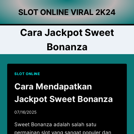
Skip
SLOT ONLINE VIRAL 2K24
to
content
Cara Jackpot Sweet
Bonanza
SLOT ONLINE
Cara Mendapatkan
Jackpot Sweet Bonanza
07/16/2025
Sweet Bonanza adalah salah satu
permainan slot yang sangat populer dan