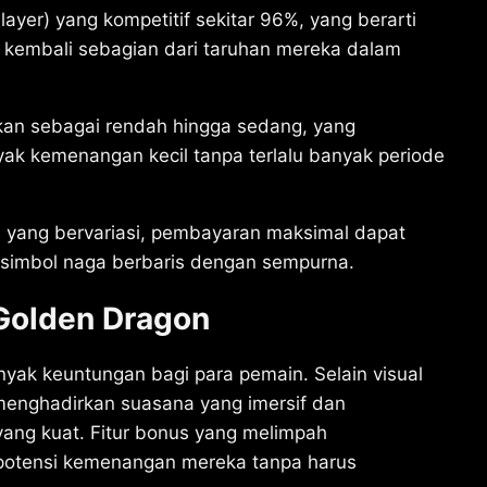
layer) yang kompetitif sekitar 96%, yang berarti
 kembali sebagian dari taruhan mereka dalam
asikan sebagai rendah hingga sedang, yang
k kemenangan kecil tanpa terlalu banyak periode
n yang bervariasi, pembayaran maksimal dapat
 simbol naga berbaris dengan sempurna.
Golden Dragon
ak keuntungan bagi para pemain. Selain visual
 menghadirkan suasana yang imersif dan
ng kuat. Fitur bonus yang melimpah
otensi kemenangan mereka tanpa harus