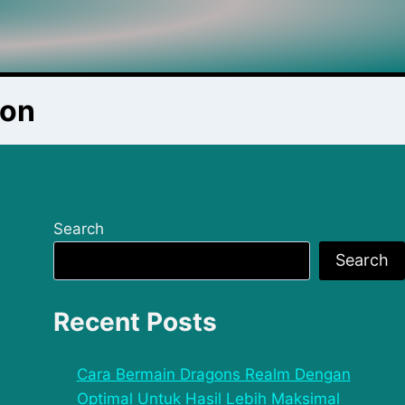
gon
Search
Search
Recent Posts
Cara Bermain Dragons Realm Dengan
Optimal Untuk Hasil Lebih Maksimal