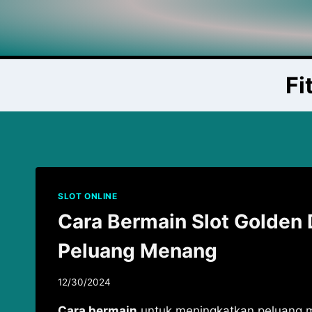
Skip
to
content
Fi
SLOT ONLINE
Cara Bermain Slot Golden
Peluang Menang
12/30/2024
Cara bermain
untuk meningkatkan peluang m