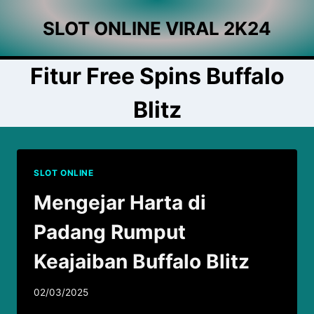
Skip
SLOT ONLINE VIRAL 2K24
to
content
Fitur Free Spins Buffalo
Blitz
SLOT ONLINE
Mengejar Harta di
Padang Rumput
Keajaiban Buffalo Blitz
02/03/2025