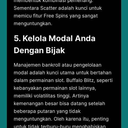
membentuk kombinasi pemenang.
Sementara Scatter adalah kunci untuk
memicu fitur Free Spins yang sangat
menguntungkan.
5. Kelola Modal Anda
Dengan Bijak
Manajemen bankroll atau pengelolaan
modal adalah kunci utama untuk bertahan
dalam permainan slot. Buffalo Blitz, seperti
kebanyakan permainan slot lainnya,
memiliki volatilitas tinggi. Artinya
kemenangan besar bisa datang setelah
beberapa putaran yang tidak
menguntungkan. Oleh karena itu, penting
untuk tidak terburu-buru menghabiskan