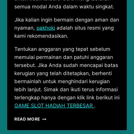
semua modal Anda dalam waktu singkat.
Jika kalian ingin bermain dengan aman dan
nyaman,
pakhoki
adalah situs resmi yang
kami rekomendasikan.
Tentukan anggaran yang tepat sebelum
memulai permainan dan patuhi anggaran
tersebut. Jika Anda sudah mencapai batas
kerugian yang telah ditetapkan, berhenti
bermainlah untuk menghindari kerugian
lebih lanjut. Simak dan ikuti terus informasi
terlengkap hanya dengan klik link berikut ini
GAME SLOT HADIAH TERBESAR
.
MENGEJAR
READ MORE
HARTA
DI