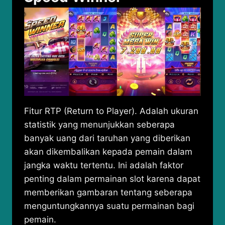
Fitur RTP (Return to Player). Adalah ukuran
statistik yang menunjukkan seberapa
banyak uang dari taruhan yang diberikan
akan dikembalikan kepada pemain dalam
jangka waktu tertentu. Ini adalah faktor
penting dalam permainan slot karena dapat
memberikan gambaran tentang seberapa
menguntungkannya suatu permainan bagi
pemain.