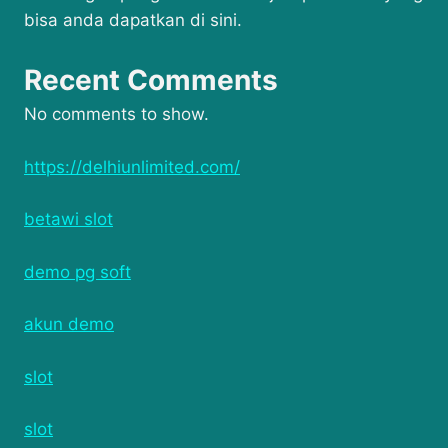
bisa anda dapatkan di sini.
Recent Comments
No comments to show.
https://delhiunlimited.com/
betawi slot
demo pg soft
akun demo
slot
slot