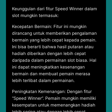
Keunggulan dari fitur Speed Winner dalam
slot mungkin termasuk:
Kecepatan Bermain: Fitur ini mungkin
dirancang untuk memberikan pengalaman
bermain yang lebih cepat kepada pemain.
Ini bisa berarti bahwa hasil putaran atau
hadiah diberikan dengan lebih cepat
daripada dalam permainan slot biasa. Hal
ini dapat meningkatkan kesenangan
bermain dan membuat pemain merasa
lebih terlibat dalam permainan.
Peningkatan Kemenangan: Dengan fitur
“Speed Winner”. Pemain mungkin memiliki
kesempatan untuk memenangkan hadiah
lebih sering atau dengan lebih cepat