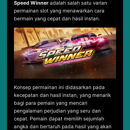
Speed Winner
adalah salah satu varian
permainan slot yang menawarkan cara
bermain yang cepat dan hasil instan.
Konsep permainan ini didasarkan pada
kecepatan dan hasil instan, yang menarik
bagi para pemain yang mencari
pengalaman perjudian yang seru dan
cepat. Pemain dapat memilih sejumlah
angka dan bertaruh pada hasil yang akan