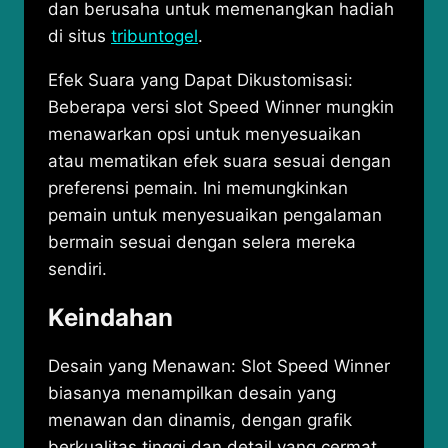
dan berusaha untuk memenangkan hadiah
di situs
tribuntogel
.
Efek Suara yang Dapat Dikustomisasi:
Beberapa versi slot Speed Winner mungkin
menawarkan opsi untuk menyesuaikan
atau mematikan efek suara sesuai dengan
preferensi pemain. Ini memungkinkan
pemain untuk menyesuaikan pengalaman
bermain sesuai dengan selera mereka
sendiri.
Keindahan
Desain yang Menawan: Slot Speed Winner
biasanya menampilkan desain yang
menawan dan dinamis, dengan grafik
berkualitas tinggi dan detail yang cermat.