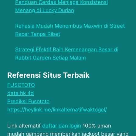
Panduan Cerdas Menjaga Konsistensi
Menang di Lucky Durian
Rahasia Mudah Menembus Maxwin di Street
Racer Tanpa Ribet
Strategi Efektif Raih Kemenangan Besar di
Rabbit Garden Setiap Malam
Referensi Situs Terbaik
FUSOTOTO
data hk 4d
Prediksi Fusototo
https://heylink.me/linkalternatifwaktogel/
Link alternatif
daftar dan login
100% aman
mudah gampang memberikan jackpot besar yang