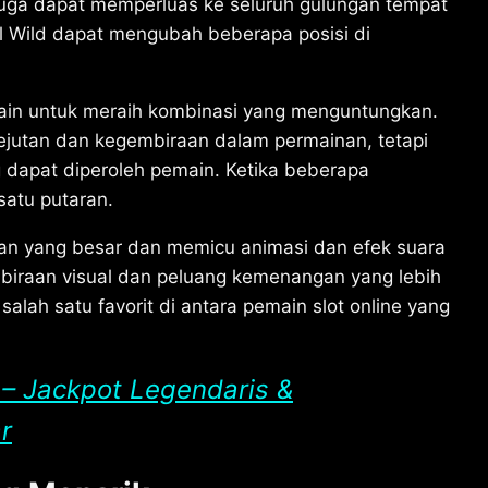
uga dapat memperluas ke seluruh gulungan tempat
ol Wild dapat mengubah beberapa posisi di
main untuk meraih kombinasi yang menguntungkan.
ejutan dan kegembiraan dalam permainan, tetapi
 dapat diperoleh pemain. Ketika beberapa
satu putaran.
an yang besar dan memicu animasi dan efek suara
iraan visual dan peluang kemenangan yang lebih
salah satu favorit di antara pemain slot online yang
 – Jackpot Legendaris &
r