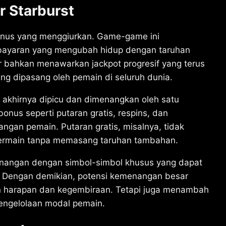
 Starburst
 bonus yang menggiurkan. Game-game ini
ayaran yang mengubah hidup dengan taruhan
er bahkan menawarkan jackpot progresif yang terus
ng dipasang oleh pemain di seluruh dunia.
akhirnya dipicu dan dimenangkan oleh satu
 bonus seperti putaran gratis, respins, dan
ngan pemain. Putaran gratis, misalnya, tidak
ermain tanpa memasang taruhan tambahan.
enangan dengan simbol-simbol khusus yang dapat
. Dengan demikian, potensi kemenangan besar
n harapan dan kegembiraan. Tetapi juga menambah
engelolaan modal pemain.