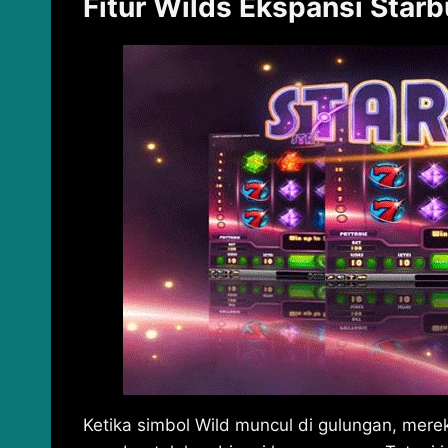
Fitur Wilds Ekspansi Starb
Ketika simbol Wild muncul di gulungan, mere