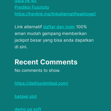
data hk 4d
Prediksi Fusototo
https://heylink.me/linkalternatifwaktogel/
Link alternatif
daftar dan login
100%
aman mudah gampang memberikan
jackpot besar yang bisa anda dapatkan
di sini.
Recent Comments
No comments to show.
https://delhiunlimited.com/
betawi slot
demo pg soft