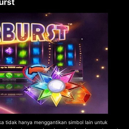
urst
ka tidak hanya menggantikan simbol lain untuk