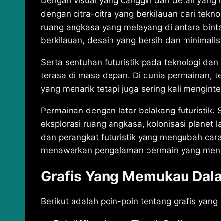
Dengan visual yang canggih dan detail yang 
dengan citra-citra yang berkilauan dari tekn
ruang angkasa yang melayang di antara bint
berkilauan, desain yang bersih dan minimalis
Serta sentuhan futuristik pada teknologi da
terasa di masa depan. Di dunia permainan, t
yang menarik tetapi juga sering kali mengin
Permainan dengan latar belakang futuristik.
eksplorasi ruang angkasa, kolonisasi planet 
dan perangkat futuristik yang mengubah cara 
menawarkan pengalaman bermain yang mend
Grafis Yang Memukau Dala
Berikut adalah poin-poin tentang grafis y