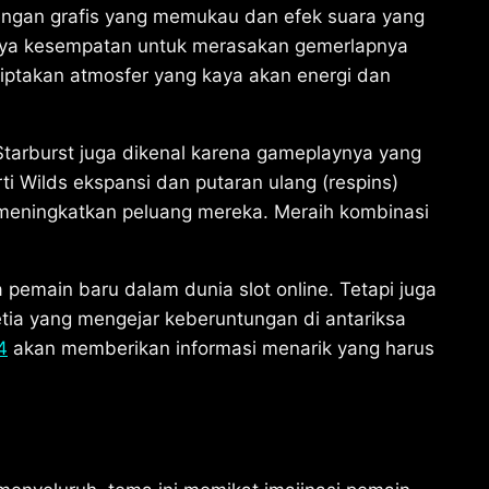
engan grafis yang memukau dan efek suara yang
ya kesempatan untuk merasakan gemerlapnya
ciptakan atmosfer yang kaya akan energi dan
tarburst juga dikenal karena gameplaynya yang
i Wilds ekspansi dan putaran ulang (respins)
eningkatkan peluang mereka. Meraih kombinasi
 pemain baru dalam dunia slot online. Tetapi juga
etia yang mengejar keberuntungan di antariksa
4
akan memberikan informasi menarik yang harus