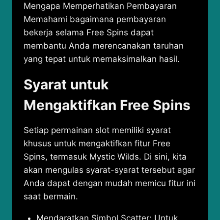
Mengapa Memperhatikan Pembayaran
Memahami bagaimana pembayaran
bekerja selama Free Spins dapat
membantu Anda merencanakan taruhan
yang tepat untuk memaksimalkan hasil.
Syarat untuk
Mengaktifkan Free Spins
Setiap permainan slot memiliki syarat
khusus untuk mengaktifkan fitur Free
Spins, termasuk Mystic Wilds. Di sini, kita
akan mengulas syarat-syarat tersebut agar
Anda dapat dengan mudah memicu fitur ini
saat bermain.
Mendaratkan Simbol Scatter: Untuk