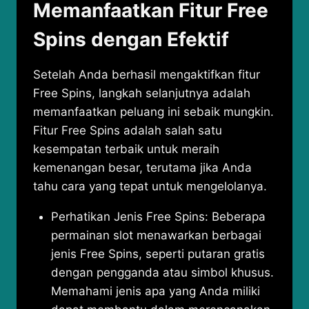
Memanfaatkan Fitur Free
Spins dengan Efektif
Setelah Anda berhasil mengaktifkan fitur
Free Spins, langkah selanjutnya adalah
memanfaatkan peluang ini sebaik mungkin.
Fitur Free Spins adalah salah satu
kesempatan terbaik untuk meraih
kemenangan besar, terutama jika Anda
tahu cara yang tepat untuk mengelolanya.
Perhatikan Jenis Free Spins: Beberapa
permainan slot menawarkan berbagai
jenis Free Spins, seperti putaran gratis
dengan pengganda atau simbol khusus.
Memahami jenis apa yang Anda miliki