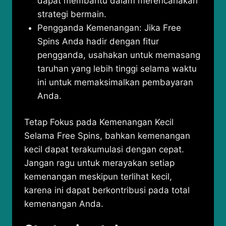
dapat membantu dalam merencanakan
strategi bermain.
Pengganda Kemenangan: Jika Free
Spins Anda hadir dengan fitur
pengganda, usahakan untuk memasang
taruhan yang lebih tinggi selama waktu
ini untuk memaksimalkan pembayaran
Anda.
Tetap Fokus pada Kemenangan Kecil
Selama Free Spins, bahkan kemenangan
kecil dapat terakumulasi dengan cepat.
Jangan ragu untuk merayakan setiap
kemenangan meskipun terlihat kecil,
karena ini dapat berkontribusi pada total
kemenangan Anda.