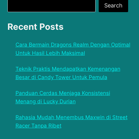
DI
Search
MYSTIC
WILDS
Recent Posts
Cara Bermain Dragons Realm Dengan Optimal
Untuk Hasil Lebih Maksimal
Teknik Praktis Mendapatkan Kemenangan
Besar di Candy Tower Untuk Pemula
Panduan Cerdas Menjaga Konsistensi
Menang di Lucky Durian
Rahasia Mudah Menembus Maxwin di Street
Racer Tanpa Ribet