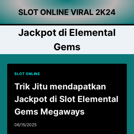
Skip
SLOT ONLINE VIRAL 2K24
to
content
Jackpot di Elemental
Gems
SLOT ONLINE
Trik Jitu mendapatkan
Jackpot di Slot Elemental
Gems Megaways
06/15/2025