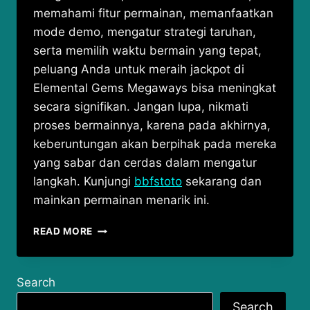
memahami fitur permainan, memanfaatkan
mode demo, mengatur strategi taruhan,
serta memilih waktu bermain yang tepat,
peluang Anda untuk meraih jackpot di
Elemental Gems Megaways bisa meningkat
secara signifikan. Jangan lupa, nikmati
proses bermainnya, karena pada akhirnya,
keberuntungan akan berpihak pada mereka
yang sabar dan cerdas dalam mengatur
langkah.
Kunjungi
bbfstoto
sekarang dan
mainkan permainan menarik ini.
TRIK
READ MORE
JITU
MENDAPATKAN
JACKPOT
Search
DI
SLOT
Search