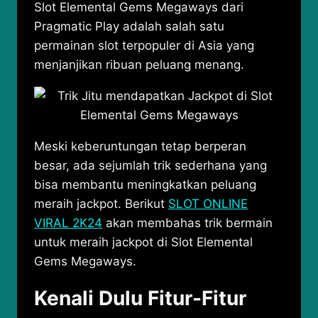
Slot Elemental Gems Megaways dari
Pragmatic Play adalah salah satu
permainan slot terpopuler di Asia yang
menjanjikan ribuan peluang menang.
Meski keberuntungan tetap berperan
besar, ada sejumlah trik sederhana yang
bisa membantu meningkatkan peluang
meraih jackpot. Berikut
SLOT ONLINE
VIRAL 2K24
akan membahas trik bermain
untuk meraih jackpot di Slot Elemental
Gems Megaways.
Kenali Dulu Fitur-Fitur