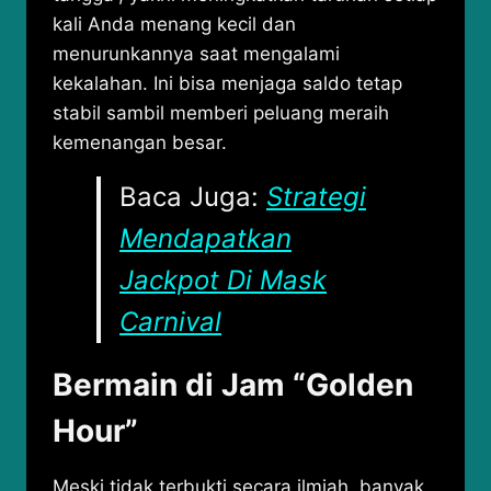
kali Anda menang kecil dan
menurunkannya saat mengalami
kekalahan. Ini bisa menjaga saldo tetap
stabil sambil memberi peluang meraih
kemenangan besar.
Baca Juga:
Strategi
Mendapatkan
Jackpot Di Mask
Carnival
Bermain di Jam “Golden
Hour”
Meski tidak terbukti secara ilmiah, banyak