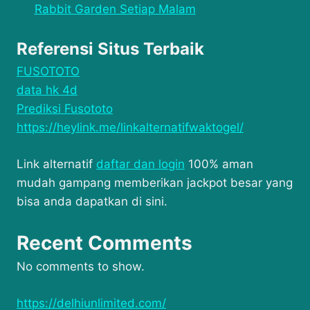
Rabbit Garden Setiap Malam
Referensi Situs Terbaik
FUSOTOTO
data hk 4d
Prediksi Fusototo
https://heylink.me/linkalternatifwaktogel/
Link alternatif
daftar dan login
100% aman
mudah gampang memberikan jackpot besar yang
bisa anda dapatkan di sini.
Recent Comments
No comments to show.
https://delhiunlimited.com/