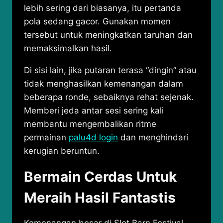
lebih sering dari biasanya, itu pertanda
pola sedang gacor. Gunakan momen
tersebut untuk meningkatkan taruhan dan
memaksimalkan hasil.
Di sisi lain, jika putaran terasa “dingin” atau
tidak menghasilkan kemenangan dalam
beberapa ronde, sebaiknya rehat sejenak.
Memberi jeda antar sesi sering kali
membantu mengembalikan ritme
permainan
palu4d login
dan menghindari
kerugian beruntun.
Bermain Cerdas Untuk
Meraih Hasil Fantastis