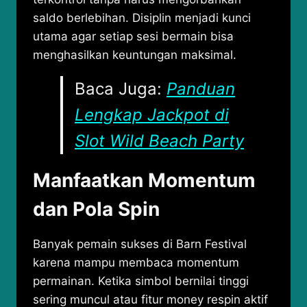
saldo berlebihan. Disiplin menjadi kunci
utama agar setiap sesi bermain bisa
menghasilkan keuntungan maksimal.
Baca Juga:
Panduan
Lengkap Jackpot di
Slot Wild Beach Party
Manfaatkan Momentum
dan Pola Spin
Banyak pemain sukses di Barn Festival
karena mampu membaca momentum
permainan. Ketika simbol bernilai tinggi
sering muncul atau fitur money respin aktif