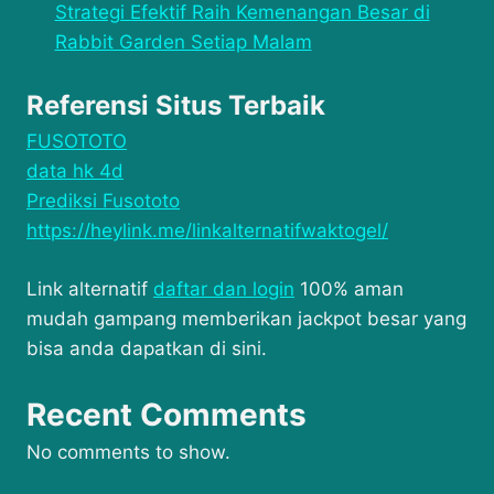
Strategi Efektif Raih Kemenangan Besar di
Rabbit Garden Setiap Malam
Referensi Situs Terbaik
FUSOTOTO
data hk 4d
Prediksi Fusototo
https://heylink.me/linkalternatifwaktogel/
Link alternatif
daftar dan login
100% aman
mudah gampang memberikan jackpot besar yang
bisa anda dapatkan di sini.
Recent Comments
No comments to show.