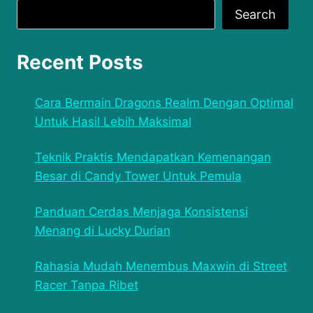
BATAS
Search
DI
SLOT
BARN
Recent Posts
FESTIVAL
Cara Bermain Dragons Realm Dengan Optimal
Untuk Hasil Lebih Maksimal
Teknik Praktis Mendapatkan Kemenangan
Besar di Candy Tower Untuk Pemula
Panduan Cerdas Menjaga Konsistensi
Menang di Lucky Durian
Rahasia Mudah Menembus Maxwin di Street
Racer Tanpa Ribet