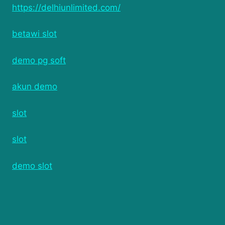
https://delhiunlimited.com/
betawi slot
demo pg soft
akun demo
slot
slot
demo slot